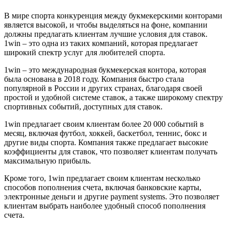
В мире спорта конкуренция между букмекерскими конторами
является высокой, и чтобы выделяться на фоне, компании
должны предлагать клиентам лучшие условия для ставок.
1win – это одна из таких компаний, которая предлагает
широкий спектр услуг для любителей спорта.
1win – это международная букмекерская контора, которая
была основана в 2018 году. Компания быстро стала
популярной в России и других странах, благодаря своей
простой и удобной системе ставок, а также широкому спектру
спортивных событий, доступных для ставок.
1win предлагает своим клиентам более 20 000 событий в
месяц, включая футбол, хоккей, баскетбол, теннис, бокс и
другие виды спорта. Компания также предлагает высокие
коэффициенты для ставок, что позволяет клиентам получать
максимальную прибыль.
Кроме того, 1win предлагает своим клиентам несколько
способов пополнения счета, включая банковские карты,
электронные деньги и другие payment systems. Это позволяет
клиентам выбрать наиболее удобный способ пополнения
счета.