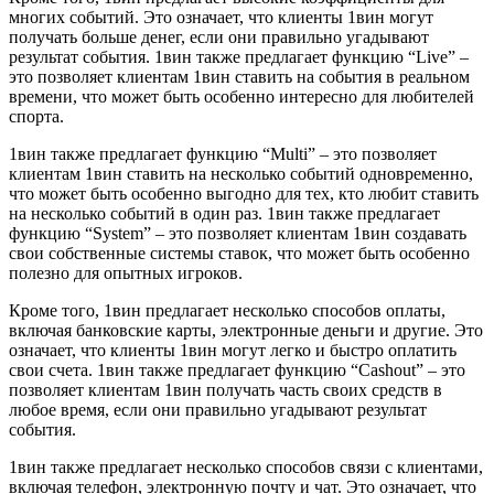
многих событий. Это означает, что клиенты 1вин могут
получать больше денег, если они правильно угадывают
результат события. 1вин также предлагает функцию “Live” –
это позволяет клиентам 1вин ставить на события в реальном
времени, что может быть особенно интересно для любителей
спорта.
1вин также предлагает функцию “Multi” – это позволяет
клиентам 1вин ставить на несколько событий одновременно,
что может быть особенно выгодно для тех, кто любит ставить
на несколько событий в один раз. 1вин также предлагает
функцию “System” – это позволяет клиентам 1вин создавать
свои собственные системы ставок, что может быть особенно
полезно для опытных игроков.
Кроме того, 1вин предлагает несколько способов оплаты,
включая банковские карты, электронные деньги и другие. Это
означает, что клиенты 1вин могут легко и быстро оплатить
свои счета. 1вин также предлагает функцию “Cashout” – это
позволяет клиентам 1вин получать часть своих средств в
любое время, если они правильно угадывают результат
события.
1вин также предлагает несколько способов связи с клиентами,
включая телефон, электронную почту и чат. Это означает, что