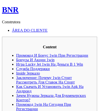
BNR
Construtora
ÁREA DO CLIENTE
Content
Промокод И Бонус 1win При Регистрации
Бонусы И Акции 1win
Игра Lucky Jet 1win На Деньги В 1 Win
Служба Поддержки
Inside Зеркало
Заключение: Почему 1win Стоит
Рассмотреть Для Ставок На Спорт
Как Скачать И Установить 1win Apk На
Андроид
Зачем Нужны Зеркала Для Букмекерских
Контор?
Промокод 1win На Сегодня При
Регистрации