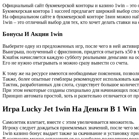
Официальный сайт букмекерской конторы и казино 1win – это о
Букмекерская контора 1 succeed предлагает широкий выбор с
На официальном сайте в букмекерской конторе 1вин можно най
1win – это отличный выбор для тех, кто хочет делать ставки на
Бонусы И Акции 1win
Выберите одну из предложенных игр, после чего в ней актив
Выигрыш, полученный с фриспинов, придется отыграть х50 в т
Кэшбэк начисляется каждую субботу реальными деньгами на о
Его не нужно отыгрывать и можно сразу вывести со счета.
К тому же на ресурсе имеются необходимые пояснения, позвол
Также, более опытные гемблеры рекомендуют использовать ка
Тактик, разработанных для слота, существует большое количест
При этом некоторые созданы специально для начинающих покл
Принцип автомата простой, хоть и разительно отличается от 
Игра Lucky Jet 1win На Деньги В 1 Win
Самолетик взлетает, вместе с этим увеличивается множитель.
Игроку следует дождаться приемлемых значений, после чего м
1win казино бонус выдает также за скачивание и установку пр
В частности можно остановиться на наиболее подходящем реж