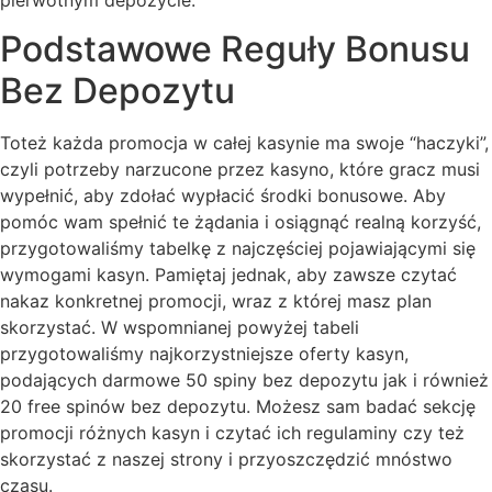
Podstawowe Reguły Bonusu
Bez Depozytu
Toteż każda promocja w całej kasynie ma swoje “haczyki”,
czyli potrzeby narzucone przez kasyno, które gracz musi
wypełnić, aby zdołać wypłacić środki bonusowe. Aby
pomóc wam spełnić te żądania i osiągnąć realną korzyść,
przygotowaliśmy tabelkę z najczęściej pojawiającymi się
wymogami kasyn. Pamiętaj jednak, aby zawsze czytać
nakaz konkretnej promocji, wraz z której masz plan
skorzystać. W wspomnianej powyżej tabeli
przygotowaliśmy najkorzystniejsze oferty kasyn,
podających darmowe 50 spiny bez depozytu jak i również
20 free spinów bez depozytu. Możesz sam badać sekcję
promocji różnych kasyn i czytać ich regulaminy czy też
skorzystać z naszej strony i przyoszczędzić mnóstwo
czasu.