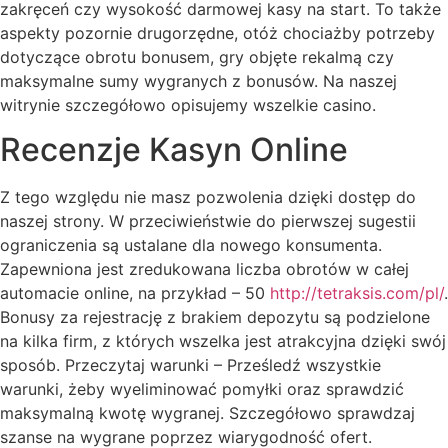
zakręceń czy wysokość darmowej kasy na start. To także
aspekty pozornie drugorzędne, otóż chociażby potrzeby
dotyczące obrotu bonusem, gry objęte rekalmą czy
maksymalne sumy wygranych z bonusów. Na naszej
witrynie szczegółowo opisujemy wszelkie casino.
Recenzje Kasyn Online
Z tego względu nie masz pozwolenia dzięki dostęp do
naszej strony. W przeciwieństwie do pierwszej sugestii
ograniczenia są ustalane dla nowego konsumenta.
Zapewniona jest zredukowana liczba obrotów w całej
automacie online, na przykład – 50
http://tetraksis.com/pl/
.
Bonusy za rejestrację z brakiem depozytu są podzielone
na kilka firm, z których wszelka jest atrakcyjna dzięki swój
sposób. Przeczytaj warunki – Prześledź wszystkie
warunki, żeby wyeliminować pomyłki oraz sprawdzić
maksymalną kwotę wygranej. Szczegółowo sprawdzaj
szanse na wygrane poprzez wiarygodność ofert.