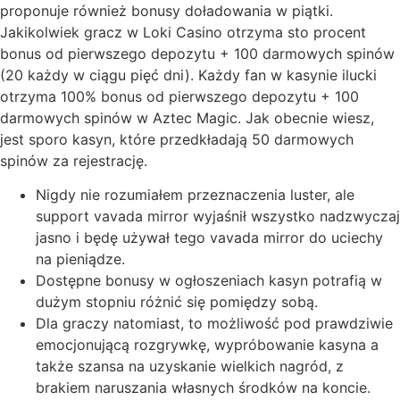
proponuje również bonusy doładowania w piątki.
Jakikolwiek gracz w Loki Casino otrzyma sto procent
bonus od pierwszego depozytu + 100 darmowych spinów
(20 każdy w ciągu pięć dni). Każdy fan w kasynie ilucki
otrzyma 100% bonus od pierwszego depozytu + 100
darmowych spinów w Aztec Magic. Jak obecnie wiesz,
jest sporo kasyn, które przedkładają 50 darmowych
spinów za rejestrację.
Nigdy nie rozumiałem przeznaczenia luster, ale
support vavada mirror wyjaśnił wszystko nadzwyczaj
jasno i będę używał tego vavada mirror do uciechy
na pieniądze.
Dostępne bonusy w ogłoszeniach kasyn potrafią w
dużym stopniu różnić się pomiędzy sobą.
Dla graczy natomiast, to możliwość pod prawdziwie
emocjonującą rozgrywkę, wypróbowanie kasyna a
także szansa na uzyskanie wielkich nagród, z
brakiem naruszania własnych środków na koncie.