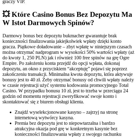
graczy VIP.
💥 Które Casino Bonus Bez Depozytu Ma
W Istot Darmowych Spinów?
Darmowy bonus bez depozytu bukmacher gwarantuje brak
konieczności finalizowania jakiejkolwiek wpłaty dzięki konto
gracza. Piątkowe doładowanie – zbyt wpłatę w niniejszym czasach
można otrzymać nadprogram w wysokości 50% wartości wpłaty (aż
do kwoty 1, 250 PLN) jak i również 100 free spinów na grę Ogre
Empire. Po założeniu konta przejdź do opcji wpłata, dokonaj
depozytu, an okno z przyciskiem “akceptuję” pojawi się poprzez
zakończeniu transakcji. Minimalna kwota depozytu, która aktywuje
bonusy jest to 40 zł. Żeby otrzymać bonusy od chwili wpłaty należy
w czasie rejestracji użyć systemu kodowania promocyjnego Total
Casino. W przypadku bonusu 10 zł, jest to trzeba w przeciągu 24
godzin od momentu rejestracji zweryfikować swoje konto i
skontaktować się z biurem obsługi klienta.
Znajdź wyselekcjonowane kasyno – zajrzyj na stronę
internetową wytwórcy kasyna.
Premia bez depozytu jest to niepowtarzalna i bardzo
atrakcyjna okazja pod grę w konkretnym kasynie bez
konieczności finalizowania wpłaty z swojego rachunku