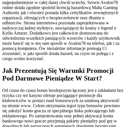
najpopularniejsze w całej danej chwili uciechy. Serwis Avalon78
online działa zgodnie spośród licencją hazardową Malta Gaming
Authority jak i również posiada kilka certyfikatów zewnętrznych
organizacji, oferujących o bezpieczeństwie oraz dbaniu o
odbiorców. Strona internetowa pozostała zaprojektowana w
nadzwyczaj ładnej stylistyce, nawiązującej do krainy z legend o
Królu Arturze. Dodatkowo jest całkowicie dostosowana do
odwiedzenia wszelkich panujących wzorców i każdy użytkownik
może bawić się w ten sam sposób w Avalon78 na telefon, jak i za
pomocą komputera. Ów niezależne informacje pomogą Ci
zrozumieć, w jaki sposób działa hazard, na czym on polega i z
czego wolno korzystać.
Jak Prezentują Się Warunki Promocji
Pod Darmowe Pieniądze W Start?
Od czasu do czasu bonus bezdepozytu łączony jest z zakładami bez
ryzyka czy też kasyno oferuje pociągające promocje dla
klubowiczów w postaci rund bonusowych za ustaloną aktywność
na stronie www. Celem otrzymania tegoż typu bonusów powinno
się założyć konto gracza ze specjalnego linku polecającego lub
reklamowego. Po zarejestrowaniu oraz pełnej aktywacji konta
bankowego nowi gracze przyjmują pakiety pieniędzy pod grę w
dowolnych lub narzuconych automatach absolutnie bezpiecznie.