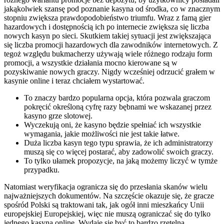
jakąkolwiek szansę pod poznanie kasyna od środka, co w znacznym
stopniu zwiększa prawdopodobieństwo triumfu. Wraz z famą gier
hazardowych i dostępnością ich po internecie zwiększa się liczba
nowych kasyn po sieci. Skutkiem takiej sytuacji jest zwiększająca
się liczba promocji hazardowych dla zawodników internetowych. Z
tegoż względu bukmacherzy używają wiele różnego rodzaju form
promocji, a wszystkie działania mocno kierowane są w
pozyskiwanie nowych graczy. Nigdy wcześniej odrzucić grałem w
kasynie online i teraz chciałem wystartować.
To znaczy bardzo popularna opcja, która pozwala graczom
pokręcić określoną cyfrę razy bębnami we wskazanej przez
kasyno grze slotowej.
Wyczekują oni, że kasyno będzie spełniać ich wszystkie
wymagania, jakie możliwości nie jest takie łatwe.
Duża liczba kasyn tego typu sprawia, że ich administratorzy
muszą się co więcej postarać, aby zadowolić swoich graczy.
To tylko ułamek propozycje, na jaką możemy liczyć w tymże
przypadku.
Natomiast weryfikacja ogranicza się do przesłania skanów wielu
najważniejszych dokumentów. Na szczęście okazuje się, że gracze
spośród Polski są traktowani tak, jak ogół inni mieszkańcy Unii
europejskiej Europejskiej, więc nie muszą ograniczać się do tylko
jednego kasyna online. Wydaje się być to bardzo rzetelna