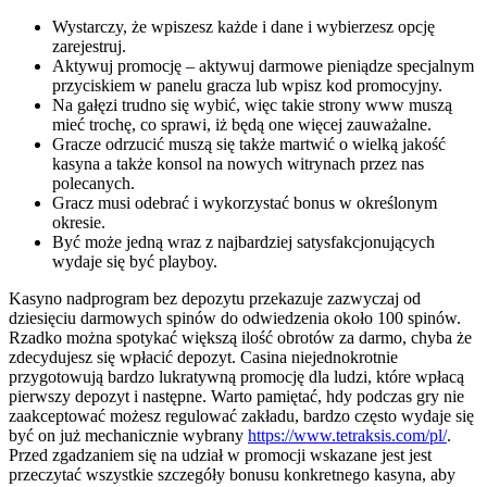
Wystarczy, że wpiszesz każde i dane i wybierzesz opcję
zarejestruj.
Aktywuj promocję – aktywuj darmowe pieniądze specjalnym
przyciskiem w panelu gracza lub wpisz kod promocyjny.
Na gałęzi trudno się wybić, więc takie strony www muszą
mieć trochę, co sprawi, iż będą one więcej zauważalne.
Gracze odrzucić muszą się także martwić o wielką jakość
kasyna a także konsol na nowych witrynach przez nas
polecanych.
Gracz musi odebrać i wykorzystać bonus w określonym
okresie.
Być może jedną wraz z najbardziej satysfakcjonujących
wydaje się być playboy.
Kasyno nadprogram bez depozytu przekazuje zazwyczaj od
dziesięciu darmowych spinów do odwiedzenia około 100 spinów.
Rzadko można spotykać większą ilość obrotów za darmo, chyba że
zdecydujesz się wpłacić depozyt. Casina niejednokrotnie
przygotowują bardzo lukratywną promocję dla ludzi, które wpłacą
pierwszy depozyt i następne. Warto pamiętać, hdy podczas gry nie
zaakceptować możesz regulować zakładu, bardzo często wydaje się
być on już mechanicznie wybrany
https://www.tetraksis.com/pl/
.
Przed zgadzaniem się na udział w promocji wskazane jest jest
przeczytać wszystkie szczegóły bonusu konkretnego kasyna, aby