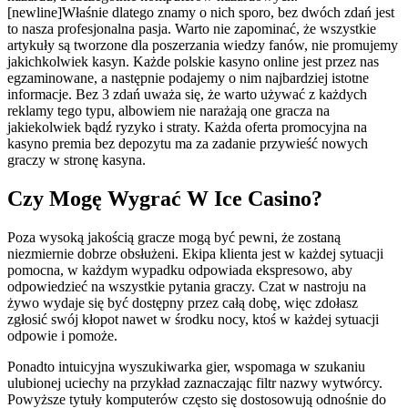
[newline]Właśnie dlatego znamy o nich sporo, bez dwóch zdań jest
to nasza profesjonalna pasja. Warto nie zapominać, że wszystkie
artykuły są tworzone dla poszerzania wiedzy fanów, nie promujemy
jakichkolwiek kasyn. Każde polskie kasyno online jest przez nas
egzaminowane, a następnie podajemy o nim najbardziej istotne
informacje. Bez 3 zdań uważa się, że warto używać z każdych
reklamy tego typu, albowiem nie narażają one gracza na
jakiekolwiek bądź ryzyko i straty. Każda oferta promocyjna na
kasyno premia bez depozytu ma za zadanie przywieść nowych
graczy w stronę kasyna.
Czy Mogę Wygrać W Ice Casino?
Poza wysoką jakością gracze mogą być pewni, że zostaną
niezmiernie dobrze obsłużeni. Ekipa klienta jest w każdej sytuacji
pomocna, w każdym wypadku odpowiada ekspresowo, aby
odpowiedzieć na wszystkie pytania graczy. Czat w nastroju na
żywo wydaje się być dostępny przez całą dobę, więc zdołasz
zgłosić swój kłopot nawet w środku nocy, ktoś w każdej sytuacji
odpowie i pomoże.
Ponadto intuicyjna wyszukiwarka gier, wspomaga w szukaniu
ulubionej uciechy na przykład zaznaczając filtr nazwy wytwórcy.
Powyższe tytuły komputerów często się dostosowują odnośnie do