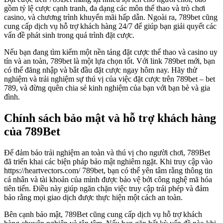
gồm tỷ lệ cược cạnh tranh, đa dạng các môn thể thao và trò chơi
casino, và chương trình khuyến mãi hấp dẫn. Ngoài ra, 789bet cũng
cung cấp dịch vụ hỗ trợ khách hàng 24/7 để giúp bạn giải quyết các
vấn đề phát sinh trong quá trình đặt cược.
Nếu bạn đang tìm kiếm một nền tảng đặt cược thể thao và casino uy
tín và an toàn, 789bet là một lựa chọn tốt. Với link 789bet mới, bạn
có thể đăng nhập và bắt đầu đặt cược ngay hôm nay. Hãy thử
nghiệm và trải nghiệm sự thú vị của việc đặt cược trên 789bet – bet
789, và đừng quên chia sẻ kinh nghiệm của bạn với bạn bè và gia
đình.
Chính sách bảo mật và hỗ trợ khách hàng
của 789Bet
Để đảm bảo trải nghiệm an toàn và thú vị cho người chơi, 789Bet
đã triển khai các biện pháp bảo mật nghiêm ngặt. Khi truy cập vào
https://heartvectors.com/ 789bet, bạn có thể yên tâm rằng thông tin
cá nhân và tài khoản của mình được bảo vệ bởi công nghệ mã hóa
tiên tiến. Điều này giúp ngăn chặn việc truy cập trái phép và đảm
bảo rằng mọi giao dịch được thực hiện một cách an toàn.
Bên cạnh bảo mật, 789Bet cũng cung cấp dịch vụ hỗ trợ khách