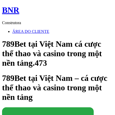
BNR
Construtora
ÁREA DO CLIENTE
789Bet tại Việt Nam cá cược
thể thao và casino trong một
nền tảng.473
789Bet tại Việt Nam – cá cược
thể thao và casino trong một
nền tảng