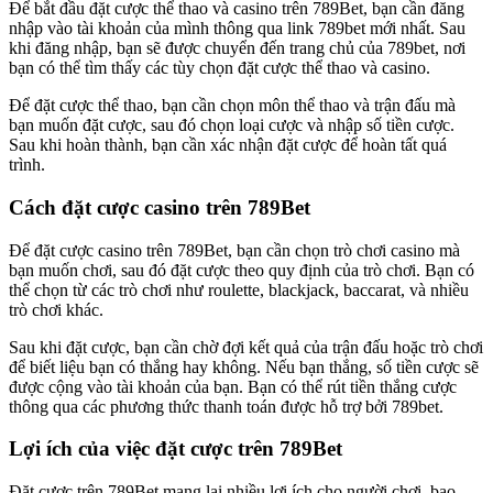
Để bắt đầu đặt cược thể thao và casino trên 789Bet, bạn cần đăng
nhập vào tài khoản của mình thông qua link 789bet mới nhất. Sau
khi đăng nhập, bạn sẽ được chuyển đến trang chủ của 789bet, nơi
bạn có thể tìm thấy các tùy chọn đặt cược thể thao và casino.
Để đặt cược thể thao, bạn cần chọn môn thể thao và trận đấu mà
bạn muốn đặt cược, sau đó chọn loại cược và nhập số tiền cược.
Sau khi hoàn thành, bạn cần xác nhận đặt cược để hoàn tất quá
trình.
Cách đặt cược casino trên 789Bet
Để đặt cược casino trên 789Bet, bạn cần chọn trò chơi casino mà
bạn muốn chơi, sau đó đặt cược theo quy định của trò chơi. Bạn có
thể chọn từ các trò chơi như roulette, blackjack, baccarat, và nhiều
trò chơi khác.
Sau khi đặt cược, bạn cần chờ đợi kết quả của trận đấu hoặc trò chơi
để biết liệu bạn có thắng hay không. Nếu bạn thắng, số tiền cược sẽ
được cộng vào tài khoản của bạn. Bạn có thể rút tiền thắng cược
thông qua các phương thức thanh toán được hỗ trợ bởi 789bet.
Lợi ích của việc đặt cược trên 789Bet
Đặt cược trên 789Bet mang lại nhiều lợi ích cho người chơi, bao