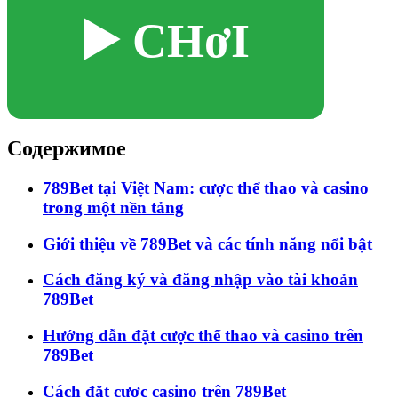
▶️ CHơI
Содержимое
789Bet tại Việt Nam: cược thể thao và casino
trong một nền tảng
Giới thiệu về 789Bet và các tính năng nổi bật
Cách đăng ký và đăng nhập vào tài khoản
789Bet
Hướng dẫn đặt cược thể thao và casino trên
789Bet
Cách đặt cược casino trên 789Bet