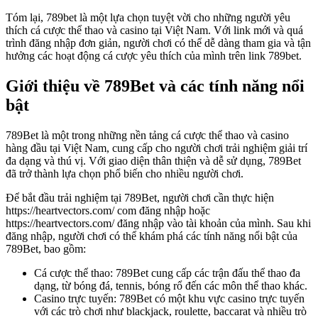
Tóm lại, 789bet là một lựa chọn tuyệt vời cho những người yêu
thích cá cược thể thao và casino tại Việt Nam. Với link mới và quá
trình đăng nhập đơn giản, người chơi có thể dễ dàng tham gia và tận
hưởng các hoạt động cá cược yêu thích của mình trên link 789bet.
Giới thiệu về 789Bet và các tính năng nổi
bật
789Bet là một trong những nền tảng cá cược thể thao và casino
hàng đầu tại Việt Nam, cung cấp cho người chơi trải nghiệm giải trí
đa dạng và thú vị. Với giao diện thân thiện và dễ sử dụng, 789Bet
đã trở thành lựa chọn phổ biến cho nhiều người chơi.
Để bắt đầu trải nghiệm tại 789Bet, người chơi cần thực hiện
https://heartvectors.com/ com đăng nhập hoặc
https://heartvectors.com/ đăng nhập vào tài khoản của mình. Sau khi
đăng nhập, người chơi có thể khám phá các tính năng nổi bật của
789Bet, bao gồm:
Cá cược thể thao: 789Bet cung cấp các trận đấu thể thao đa
dạng, từ bóng đá, tennis, bóng rổ đến các môn thể thao khác.
Casino trực tuyến: 789Bet có một khu vực casino trực tuyến
với các trò chơi như blackjack, roulette, baccarat và nhiều trò