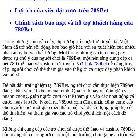
Lợi ích của việc đặt cược trên 789Bet
Chính sách bảo mật và hỗ trợ khách hàng của
789Bet
Trong những năm gần đây, thị trường cá cược trực tuyến tại Việt
Nam đã trở nên sôi động hơn bao giờ hết, với sự xuất hiện của nhiều
nhà cái uy tín và chất lượng. Một trong những cái tên đang gây
được sự chú ý của người chơi là 789Bet, một nền tảng cung cấp cả
bet 789 thể thao và casino trực tuyến. Với
link 789bet
dễ dàng truy
cập, người chơi có thể tham gia vào thế giới cá cược đầy phấn khích
và thú vị.
Để bắt đầu trải nghiệm tại 789Bet, người chơi cần thực hiện 789bet
đăng nhập vào tài khoản của mình. Quá trình này rất đơn giản và
nhanh chóng, giúp người chơi có thể tham gia vào các hoạt động cá
cược ngay lập tức. Ngoài ra, 789bet com đăng nhập cũng cung cấp
cho người chơi một giao diện thân thiện và dễ sử dụng, giúp họ có
thể tìm kiếm và tham gia vào các trò chơi yêu thích một cách dễ
dàng.
Không chỉ cung cấp các trò chơi cá cược thể thao và casino, 789Bet
còn mang đến cho người chơi một môi trường chơi game an toàn và