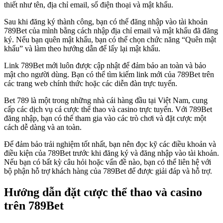
thiết như tên, địa chỉ email, số điện thoại và mật khẩu.
Sau khi đăng ký thành công, bạn có thể đăng nhập vào tài khoản
789Bet của mình bằng cách nhập địa chỉ email và mật khẩu đã đăng
ký. Nếu bạn quên mật khẩu, bạn có thể chọn chức năng “Quên mật
khẩu” và làm theo hướng dẫn để lấy lại mật khẩu.
Link 789Bet mới luôn được cập nhật để đảm bảo an toàn và bảo
mật cho người dùng. Bạn có thể tìm kiếm link mới của 789Bet trên
các trang web chính thức hoặc các diễn đàn trực tuyến.
Bet 789 là một trong những nhà cái hàng đầu tại Việt Nam, cung
cấp các dịch vụ cá cược thể thao và casino trực tuyến. Với 789Bet
đăng nhập, bạn có thể tham gia vào các trò chơi và đặt cược một
cách dễ dàng và an toàn.
Để đảm bảo trải nghiệm tốt nhất, bạn nên đọc kỹ các điều khoản và
điều kiện của 789Bet trước khi đăng ký và đăng nhập vào tài khoản.
Nếu bạn có bất kỳ câu hỏi hoặc vấn đề nào, bạn có thể liên hệ với
bộ phận hỗ trợ khách hàng của 789Bet để được giải đáp và hỗ trợ.
Hướng dẫn đặt cược thể thao và casino
trên 789Bet