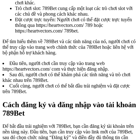
chơi khác.
Trò chơi slot: 789Bet cung cấp một loạt các trò chơi slot với
các chủ đề và phong cách khác nhau.
Đặt cược trực tuyến: Người chơi có thể đặt cược trực tuyến
thông qua https://heartvectors.com/ 789 hoặc
https://heartvectors.com/ 789bet.
Để tìm hiểu thêm về 789Bet và các tính năng của nó, người chơi có
thể truy cập vào trang web chính thức của 789Bet hoặc liên hệ với
bộ phận hỗ trợ khách hàng.
Đầu tiên, người chơi cần truy cập vào trang web
https://heartvectors.com/ com và thực hiện đăng nhập.
Sau đó, người chơi có thể khám phá các tính năng và trò chơi
khác nhau trên 789Bet.
Cuối cùng, người chơi có thể bắt đầu trải nghiệm và đặt cược
trên 789Bet.
Cách đăng ký và đăng nhập vào tài khoản
789Bet
Để bắt đầu trải nghiệm với 789Bet, bạn cần đăng ký tài khoản trên
nền tảng này. Đầu tiên, bạn cần truy cập vào link mới của 789Bet,
sau đó chọn chức năng “Đăng ký” và điền đầy đủ thông tin cần