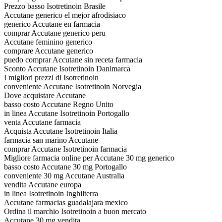
Prezzo basso Isotretinoin Brasile
Accutane generico el mejor afrodisiaco
generico Accutane en farmacia
comprar Accutane generico peru
Accutane feminino generico
comprare Accutane generico
puedo comprar Accutane sin receta farmacia
Sconto Accutane Isotretinoin Danimarca
I migliori prezzi di Isotretinoin
conveniente Accutane Isotretinoin Norvegia
Dove acquistare Accutane
basso costo Accutane Regno Unito
in linea Accutane Isotretinoin Portogallo
venta Accutane farmacia
Acquista Accutane Isotretinoin Italia
farmacia san marino Accutane
comprar Accutane Isotretinoin farmacia
Migliore farmacia online per Accutane 30 mg generico
basso costo Accutane 30 mg Portogallo
conveniente 30 mg Accutane Australia
vendita Accutane europa
in linea Isotretinoin Inghilterra
Accutane farmacias guadalajara mexico
Ordina il marchio Isotretinoin a buon mercato
Accutane 30 mg vendita