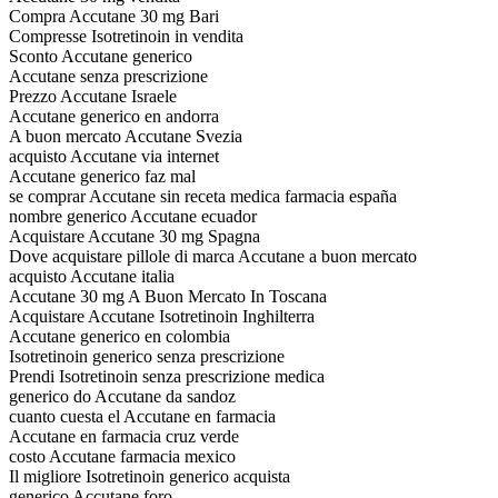
Compra Accutane 30 mg Bari
Compresse Isotretinoin in vendita
Sconto Accutane generico
Accutane senza prescrizione
Prezzo Accutane Israele
Accutane generico en andorra
A buon mercato Accutane Svezia
acquisto Accutane via internet
Accutane generico faz mal
se comprar Accutane sin receta medica farmacia españa
nombre generico Accutane ecuador
Acquistare Accutane 30 mg Spagna
Dove acquistare pillole di marca Accutane a buon mercato
acquisto Accutane italia
Accutane 30 mg A Buon Mercato In Toscana
Acquistare Accutane Isotretinoin Inghilterra
Accutane generico en colombia
Isotretinoin generico senza prescrizione
Prendi Isotretinoin senza prescrizione medica
generico do Accutane da sandoz
cuanto cuesta el Accutane en farmacia
Accutane en farmacia cruz verde
costo Accutane farmacia mexico
Il migliore Isotretinoin generico acquista
generico Accutane foro