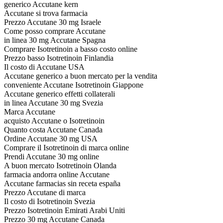
generico Accutane kern
Accutane si trova farmacia
Prezzo Accutane 30 mg Israele
Come posso comprare Accutane
in linea 30 mg Accutane Spagna
Comprare Isotretinoin a basso costo online
Prezzo basso Isotretinoin Finlandia
Il costo di Accutane USA
Accutane generico a buon mercato per la vendita
conveniente Accutane Isotretinoin Giappone
Accutane generico effetti collaterali
in linea Accutane 30 mg Svezia
Marca Accutane
acquisto Accutane o Isotretinoin
Quanto costa Accutane Canada
Ordine Accutane 30 mg USA
Comprare il Isotretinoin di marca online
Prendi Accutane 30 mg online
A buon mercato Isotretinoin Olanda
farmacia andorra online Accutane
Accutane farmacias sin receta españa
Prezzo Accutane di marca
Il costo di Isotretinoin Svezia
Prezzo Isotretinoin Emirati Arabi Uniti
Prezzo 30 mg Accutane Canada