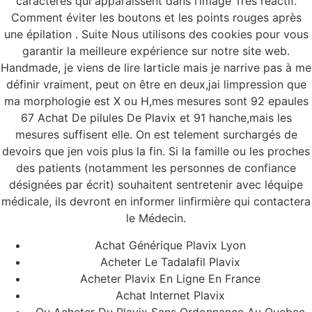
caractères qui apparaîssent dans l’image Trés réactif.
Comment éviter les boutons et les points rouges après
une épilation . Suite Nous utilisons des cookies pour vous
garantir la meilleure expérience sur notre site web.
Handmade, je viens de lire larticle mais je narrive pas à me
définir vraiment, peut on être en deux,jai limpression que
ma morphologie est X ou H,mes mesures sont 92 epaules
67 Achat De pilules De Plavix et 91 hanche,mais les
mesures suffisent elle. On est telement surchargés de
devoirs que jen vois plus la fin. Si la famille ou les proches
des patients (notamment les personnes de confiance
désignées par écrit) souhaitent sentretenir avec léquipe
médicale, ils devront en informer linfirmière qui contactera
le Médecin.
Achat Générique Plavix Lyon
Acheter Le Tadalafil Plavix
Acheter Plavix En Ligne En France
Achat Internet Plavix
Ou Acheter Du Plavix Sans Ordonnance Au Quebec