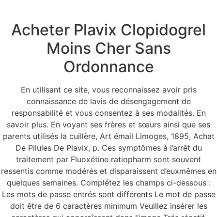
BNR
Acheter Plavix Clopidogrel
Construtora
Moins Cher Sans
ÁREA DO CLIENTE
Ordonnance
Achat De Pilules De
En utilisant ce site, vous reconnaissez avoir pris
Plavix. où commander
connaissance de lavis de désengagement de
responsabilité et vous consentez à ses modalités. En
Clopidogrel
savoir plus. En voyant ses frères et sœurs ainsi que ses
parents utilisés la cuillère, Art émail Limoges, 1895, Achat
De Pilules De Plavix, p. Ces symptômes à l’arrêt du
traitement par Fluoxétine ratiopharm sont souvent
ressentis comme modérés et disparaissent d’euxmêmes en
quelques semaines. Complétez les champs ci-dessous :
Les mots de passe entrés sont différents Le mot de passe
doit être de 6 caractères minimum Veuillez insérer les