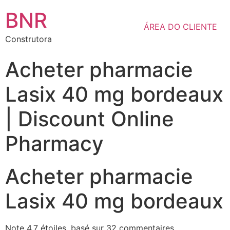
BNR
ÁREA DO CLIENTE
Construtora
Acheter pharmacie
Lasix 40 mg bordeaux
| Discount Online
Pharmacy
Acheter pharmacie
Lasix 40 mg bordeaux
Note
4.7
étoiles, basé sur
32
commentaires.