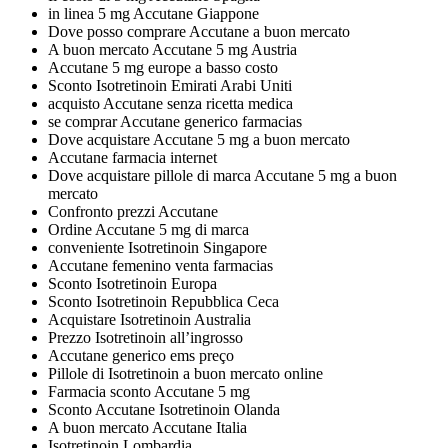
in linea 5 mg Accutane Giappone
Dove posso comprare Accutane a buon mercato
A buon mercato Accutane 5 mg Austria
Accutane 5 mg europe a basso costo
Sconto Isotretinoin Emirati Arabi Uniti
acquisto Accutane senza ricetta medica
se comprar Accutane generico farmacias
Dove acquistare Accutane 5 mg a buon mercato
Accutane farmacia internet
Dove acquistare pillole di marca Accutane 5 mg a buon
mercato
Confronto prezzi Accutane
Ordine Accutane 5 mg di marca
conveniente Isotretinoin Singapore
Accutane femenino venta farmacias
Sconto Isotretinoin Europa
Sconto Isotretinoin Repubblica Ceca
Acquistare Isotretinoin Australia
Prezzo Isotretinoin all’ingrosso
Accutane generico ems preço
Pillole di Isotretinoin a buon mercato online
Farmacia sconto Accutane 5 mg
Sconto Accutane Isotretinoin Olanda
A buon mercato Accutane Italia
Isotretinoin Lombardia