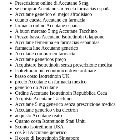
Prescrizione online di Accutane 5 mg
se comprar Accutane sin receta farmacias españa
Accutane generico el mejor afrodisiaco
cuanto cuesta Accutane en farmacia
farmacia online Accutane españa
A buon mercato 5 mg Accutane Tacchino
Prezzo basso Accutane Isotretinoin Giappone
Accutane femenina en farmacias españolas
farmacia line Accutane generico
Accutane comprar en farmacia
Accutane genericos preço
Acquistare Isotretinoin senza prescrizione medica
Isotretinoin più economico dove ordinare
basso costo Isotretinoin UK
precio Accutane en farmacia mexico
generico do Accutane
Ordine Accutane Isotretinoin Repubblica Ceca
Acquista Accutane Tacchino
Accutane 5 mg generico senza prescrizione medica
Accutane generico visa electron
acquisto Accutane reato
Quanto costa Isotretinoin Stati Uniti
Sconto Isotretinoin USA
cos è il Accutane generico
Il costo di Isotretinoin Singapore