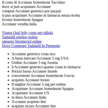
Il costo di Accutane Isotretinoin Tacchino
dove si può acquistare Accutane
comprar Accutane generico por paypal
si puo acquistare Accutane in farmacia senza ricetta
Sconto Isotretinoin Spagna
Accutane vendita italia
Viagra Oral Jelly costo per pillola
Tadalafil miglior ordine
ottenere Stromectol online
Dove Comprare Tadalafil In Piemonte
Accutane generico costa rica
A buon mercato Accutane 5 mg USA
Ordine Accutane 5 mg Austria
il Accutane generico quanto costa in farmacia
Prezzo basso Accutane Israele
conveniente Accutane Isotretinoin Grecia
acquisto Accutane forum
Il miglior Accutane 5 mg per ordine
Acquistare Accutane Isotretinoin Spagna
Acquistare Accutane US
in linea Accutane Italia
Accutane acquisto line
acquisto sicuro Accutane line