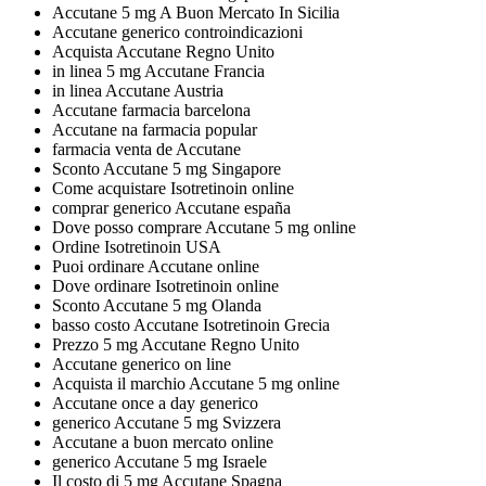
Accutane 5 mg A Buon Mercato In Sicilia
Accutane generico controindicazioni
Acquista Accutane Regno Unito
in linea 5 mg Accutane Francia
in linea Accutane Austria
Accutane farmacia barcelona
Accutane na farmacia popular
farmacia venta de Accutane
Sconto Accutane 5 mg Singapore
Come acquistare Isotretinoin online
comprar generico Accutane españa
Dove posso comprare Accutane 5 mg online
Ordine Isotretinoin USA
Puoi ordinare Accutane online
Dove ordinare Isotretinoin online
Sconto Accutane 5 mg Olanda
basso costo Accutane Isotretinoin Grecia
Prezzo 5 mg Accutane Regno Unito
Accutane generico on line
Acquista il marchio Accutane 5 mg online
Accutane once a day generico
generico Accutane 5 mg Svizzera
Accutane a buon mercato online
generico Accutane 5 mg Israele
Il costo di 5 mg Accutane Spagna