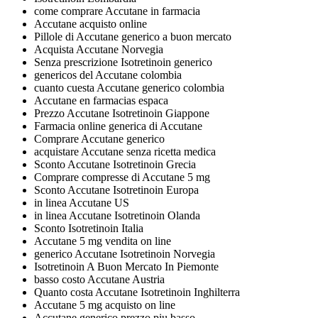
come comprare Accutane in farmacia
Accutane acquisto online
Pillole di Accutane generico a buon mercato
Acquista Accutane Norvegia
Senza prescrizione Isotretinoin generico
genericos del Accutane colombia
cuanto cuesta Accutane generico colombia
Accutane en farmacias espaсa
Prezzo Accutane Isotretinoin Giappone
Farmacia online generica di Accutane
Comprare Accutane generico
acquistare Accutane senza ricetta medica
Sconto Accutane Isotretinoin Grecia
Comprare compresse di Accutane 5 mg
Sconto Accutane Isotretinoin Europa
in linea Accutane US
in linea Accutane Isotretinoin Olanda
Sconto Isotretinoin Italia
Accutane 5 mg vendita on line
generico Accutane Isotretinoin Norvegia
Isotretinoin A Buon Mercato In Piemonte
basso costo Accutane Austria
Quanto costa Accutane Isotretinoin Inghilterra
Accutane 5 mg acquisto on line
Accutane generico prezzo piu basso