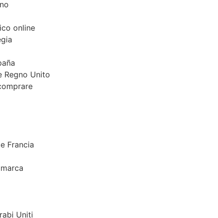
ino
ico online
egia
paña
ate Regno Unito
e comprare
te Francia
imarca
rabi Uniti