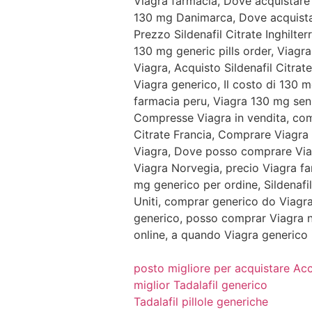
Viagra farmacia, Dove acquistare V
130 mg Danimarca, Dove acquistar
Prezzo Sildenafil Citrate Inghilte
130 mg generic pills order, Viagr
Viagra, Acquisto Sildenafil Citrate
Viagra generico, Il costo di 130 
farmacia peru, Viagra 130 mg sen
Compresse Viagra in vendita, comp
Citrate Francia, Comprare Viagra
Viagra, Dove posso comprare Viag
Viagra Norvegia, precio Viagra fa
mg generico per ordine, Sildenafil
Uniti, comprar generico do Viagr
generico, posso comprar Viagra na
online, a quando Viagra generico 
posto migliore per acquistare Ac
miglior Tadalafil generico
Tadalafil pillole generiche