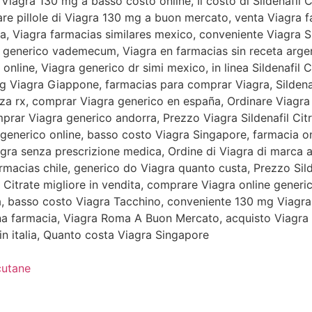
iagra 130 mg a basso costo online, Il costo di Sildenafil Ci
e pillole di Viagra 130 mg a buon mercato, venta Viagra f
rra, Viagra farmacias similares mexico, conveniente Viagra S
a generico vademecum, Viagra en farmacias sin receta argen
 online, Viagra generico dr simi mexico, in linea Sildenafil C
mg Viagra Giappone, farmacias para comprar Viagra, Sildena
za rx, comprar Viagra generico en españa, Ordinare Viagra
rar Viagra generico andorra, Prezzo Viagra Sildenafil Citra
 generico online, basso costo Viagra Singapore, farmacia o
ra senza prescrizione medica, Ordine di Viagra di marca 
rmacias chile, generico do Viagra quanto custa, Prezzo Sild
 Citrate migliore in vendita, comprare Viagra online generic
a, basso costo Viagra Tacchino, conveniente 130 mg Viagra
 farmacia, Viagra Roma A Buon Mercato, acquisto Viagra onl
in italia, Quanto costa Viagra Singapore
cutane