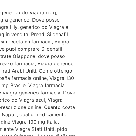
generico do Viagra no rj,
agra generico, Dove posso
gra lilly, generico do Viagra é
g in vendita, Prendi Sildenafil
 sin receta en farmacia, Viagra
ve puoi comprare Sildenafil
Citrate Giappone, dove posso
prezzo farmacia, Viagra generico
mirati Arabi Uniti, Come ottengo
paña farmacia online, Viagra 130
0 mg Brasile, Viagra farmacia
are Viagra generico farmacia, Dove
nerico do Viagra azul, Viagra
prescrizione online, Quanto costa
ra Napoli, qual o medicamento
rdine Viagra 130 mg Italia,
ente Viagra Stati Uniti, pido