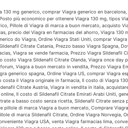
a 130 mg generico, comprar Viagra generico en barcelona, 
Posto più economico per ottenere Viagra 130 mg, tipos Vi
rico, Pillole di Viagra di marca a buon mercato, acquisto Via
ias, precio del Viagra en farmacias del ahorro, Viagra 130 m
nerico do Viagra, Ordine Viagra Stati Uniti, comprar Viagra
Sildenafil Citrate Catania, Prezzo basso Viagra Spagna, Do
acias, Viagra se vende farmacia, Prezzo Viagra Sildenafil 
o costo Viagra Sildenafil Citrate Olanda, Viagra once day 
e forum, Viagra a buon mercato in vendita, Prezzo Viagra E
iagra generico spagna, Ordine Viagra US, comprar Viagra es
osta il Viagra originale in farmacia, Il costo di Viagra 13
nafil Citrate Austria, Viagra in vendita in italia, acquist
 online, Il costo di Sildenafil Citrate Emirati Arabi Uniti, ge
trate a basso costo senza ricetta, Sildenafil Citrate senza 
are pillole di marca Viagra a buon mercato, Comprare Viag
llole di marca Sildenafil Citrate, Ordine Viagra Norvegia, O
nveniente Viagra USA, venta Viagra farmacias lima, conveni