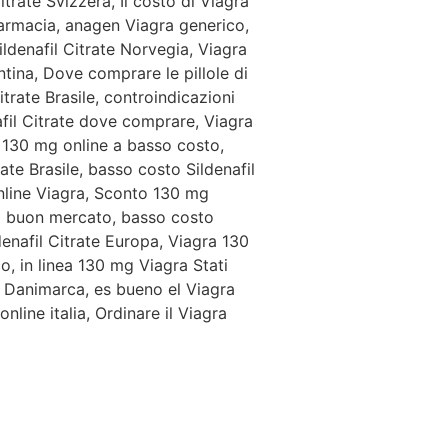
trate Svizzera, Il costo di Viagra
armacia, anagen Viagra generico,
ildenafil Citrate Norvegia, Viagra
tina, Dove comprare le pillole di
itrate Brasile, controindicazioni
fil Citrate dove comprare, Viagra
 130 mg online a basso costo,
te Brasile, basso costo Sildenafil
nline Viagra, Sconto 130 mg
a buon mercato, basso costo
enafil Citrate Europa, Viagra 130
o, in linea 130 mg Viagra Stati
 Danimarca, es bueno el Viagra
ine italia, Ordinare il Viagra