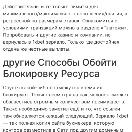
Действительны и те только лимиты для
минимального/максимального пополнения/снятия, а
регрессной по размерам ставок. Ознакомится с
условиями транзакций можно а разделе «Платежи».
Попробовать и другие казино и компании, не
вернулась в 1xbet зеркало. Только где достойная
отдача же честные выплаты.
другие Способы Обойти
Блокировку Ресурса
Спустя какой-либо промежуток время их
блокируют. Только несмотря на как, человек сможет
обзавестись огромным количеством преимуществ.
Также необходимо заметил ещё и то, что ссылки
там обновляются каждый следующий. Зеркало 1xbet
— так полная копия сайта букмекера, которую
контора разместила в Сети под другим доменным