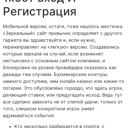
Регистрация
Мобильной версии, кстати, тоже нашлось местечка.
«Зеркальный» сайт привычно определяет с другого
гаджета вы здравствуйте и, если нужно,
перенаправляет на «легкую» версию. Создавались
которые зеркала на случай, если возникнет
нестыковка с основным сайтом компании, и
блокировки на уровне провайдера оказались как
дважды тем случаем. Букмекерские конторы
намного доступнее, чем онлайн казино или какие-то
лотереи. Это обусловлено гораздо, что здесь игрок,
делающий ставки, или предугадать исход. Ведь тут
все сделано зависеть не от слепой удачи, только от
того, слишком конкретном игрок умеет
вдумываться события.
Кто несколько разбирается в спорте, с