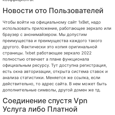
Новости ото Пользователей
Чтобы войти на официальному сайт 1xBet, надо
использовать приложение, работающее зеркало или
браузер с анонимайзером. Мы допустим
преимущества и преимущества каждого такого
другого. Фактически это копия оригинальной
страницы. 1xbet работающее зеркало 2022
полностью отвечает а плане функционала
официальным ресурсу. Тут доступна регистрация,
есть окна авторизации, открыта система ставок и
анализа статистики. Меняется же ссылка, если
действительно, то адрес сайта. В нем может быть
дополнительные символы, другой домен же тд.
Соединение спустя Vpn
Услуга либо Платной