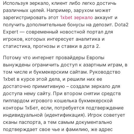
Используя зеркало, клиент либо легко достичь
различных целей. Например, зарухом может
зарегистрировать этот
1xbet зеркало
аккаунт и
получить дополнительные бонусы на депозит. Dota2
Expert — современный новостной портал для
игроков, которых интересует аналитика и
статиcтика, прогнозы и ставки в дота 2.
Потому что интернет провайдеры Европы
вынуждены ограничить доступ к азартным играм, в
том числе и букмекерским сайтам. Руководство
1xbet в курсе этой дела, и решили них ее
достаточно примитивную – создали зеркало для
доступа нему сайту. При втором снятии средств
пиппардом игрового кошелька букмекерской
конторы 1хБет, если, потребуется подтверждение
индивидуальной (идентификация). Игрок советует
сканы паспорта, а тем самым документально
подтверждает свое чье и фамилию, же адрес