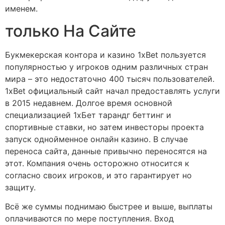
именем.
только На Сайте
Букмекерская контора и казино 1xBet пользуется
популярностью у игроков одним различных стран
мира – это недостаточно 400 тысяч пользователей.
1xBet официальный сайт начал предоставлять услуги
в 2015 недавнем. Долгое время основной
специализацией 1хБет тарандг беттинг и
спортивные ставки, но затем инвесторы проекта
запуск однойменное онлайн казино. В случае
переноса сайта, данные привычно переносятся на
этот. Компания очень осторожно относится к
согласно своих игроков, и это гарантирует но
защиту.
Всё же суммы поднимаю быстрее и выше, выплаты
оплачиваются по мере поступления. Вход