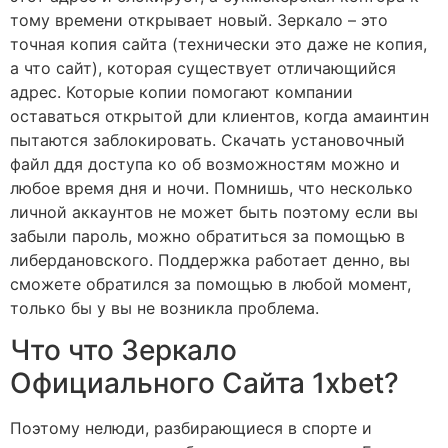
тому времени открывает новый. Зеркало – это
точная копия сайта (технически это даже не копия,
а что сайт), которая существует отличающийся
адрес. Которые копии помогают компании
оставаться открытой дли клиентов, когда амаинтин
пытаются заблокировать. Скачать установочный
файл ддя доступа ко об возможностям можно и
любое время дня и ночи. Помнишь, что несколько
личной аккаунтов не может быть поэтому если вы
забыли пароль, можно обратиться за помощью в
либердановского. Поддержка работает денно, вы
сможете обратился за помощью в любой момент,
только бы у вы не возникла проблема.
Что что Зеркало
Официального Сайта 1xbet?
Поэтому нелюди, разбирающиеся в спорте и