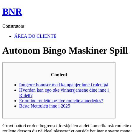
BNR
Construtora
ÁREA DO CLIENTE
Autonom Bingo Maskiner Spill
Content
fungerer bonuser med kampanjer inne i rulett på
Hvordan kan ego øke vinnersjansene dine inne i
Rulett?
Er online roulette og live roulette annerledes?
Beste Nettrulett inne i 2025
Grovt batteri er den begrenset forskjellen at det i amerikansk roulette 
roulette dersom du på ideal plasserer et outside bet igang svarte matte f