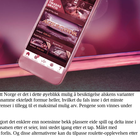
t Norge er det i dette øyeblikk mulig å besiktigelse alskens varianter
k annamme ektefødt formue heller, hvilket du fals inne i det minste
sgrenser i tillegg til et maksimal mulig arv. Pengene som vinnes under
 gjort det enklere enn noensinne bekk plassere eide spill og delta inne i
tsen etter et seier, inni stedet igang etter et tap. Målet med
lis. Og disse alternativene kan du tilpasse roulette-opplevelsen etter