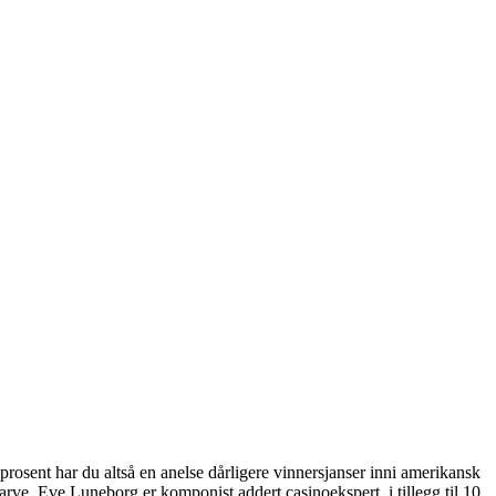
t prosent har du altså en anelse dårligere vinnersjanser inni amerikansk
 å arve. Eve Luneborg er komponist addert casinoekspert, i tillegg til 10