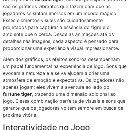
são os gráficos vibrantes que fazem com que os
jogadores se sintam imersos em um mundo mágico.
Esses elementos visuais são cuidadosamente
projetados para capturar a essência do tigre e o
ambiente que o cerca. Desde as animações até os
detalhes nas imagens, cada aspecto é pensado para
proporcionar uma experiência visual impressionante.
Além dos gráficos, os efeitos sonoros desempenham
um papel fundamental na experiência de jogo. Sons que
evocam a natureza e a selva ajudam a criar uma
atmosfera de emoção e expectativa. Os jogadores não
apenas jogam; eles vivem a aventura ao lado do
furtune tiger
, trazendo uma dimensão adicional ao
jogo. É essa combinação perfeita de visuais e sons que
garante que os jogadores voltem sempre em busca da
próxima vitória.
Interatividade no Jogo