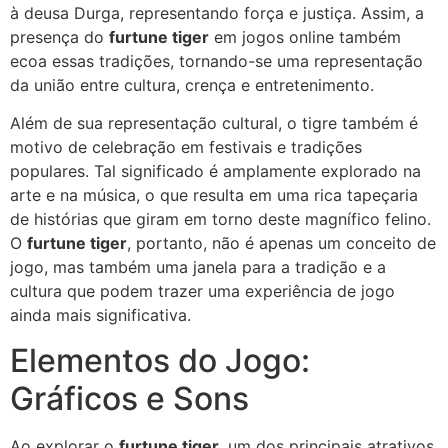
à deusa Durga, representando força e justiça. Assim, a
presença do
furtune tiger
em jogos online também
ecoa essas tradições, tornando-se uma representação
da união entre cultura, crença e entretenimento.
Além de sua representação cultural, o tigre também é
motivo de celebração em festivais e tradições
populares. Tal significado é amplamente explorado na
arte e na música, o que resulta em uma rica tapeçaria
de histórias que giram em torno deste magnífico felino.
O
furtune tiger
, portanto, não é apenas um conceito de
jogo, mas também uma janela para a tradição e a
cultura que podem trazer uma experiência de jogo
ainda mais significativa.
Elementos do Jogo:
Gráficos e Sons
Ao explorar o
furtune tiger
, um dos principais atrativos