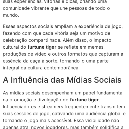
suas experiências, vitórias e dicas, criando uma
comunidade vibrante que une pessoas de todo o
mundo.
Esses aspectos sociais ampliam a experiência de jogo,
fazendo com que cada vitória seja um motivo de
celebração compartilhada. Além disso, o impacto
cultural do
furtune tiger
se reflete em memes,
produções de vídeo e outros formatos que capturam a
essência da caça à sorte, tornando-o uma parte
integral da cultura contemporânea.
A Influência das Mídias Sociais
As mídias sociais desempenham um papel fundamental
na promoção e divulgação do
furtune tiger
.
Influenciadores e streamers frequentemente transmitem
suas sessões de jogo, cativando uma audiência global e
tornando o jogo mais acessível. Essa visibilidade não
apenas atrai novos jogadores, mas também solidifica a