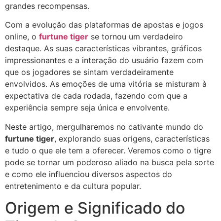
grandes recompensas.
Com a evolução das plataformas de apostas e jogos
online, o
furtune tiger
se tornou um verdadeiro
destaque. As suas características vibrantes, gráficos
impressionantes e a interação do usuário fazem com
que os jogadores se sintam verdadeiramente
envolvidos. As emoções de uma vitória se misturam à
expectativa de cada rodada, fazendo com que a
experiência sempre seja única e envolvente.
Neste artigo, mergulharemos no cativante mundo do
furtune tiger
, explorando suas origens, características
e tudo o que ele tem a oferecer. Veremos como o tigre
pode se tornar um poderoso aliado na busca pela sorte
e como ele influenciou diversos aspectos do
entretenimento e da cultura popular.
Origem e Significado do