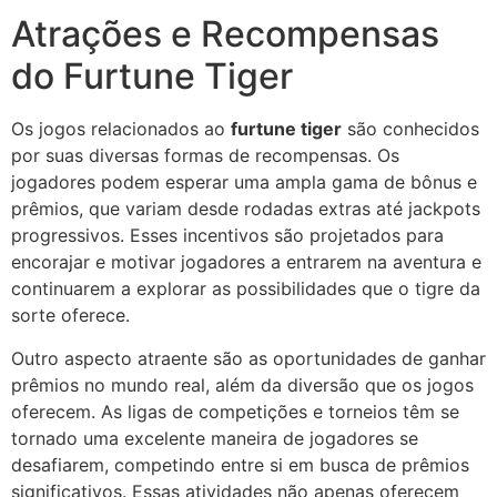
Atrações e Recompensas
do Furtune Tiger
Os jogos relacionados ao
furtune tiger
são conhecidos
por suas diversas formas de recompensas. Os
jogadores podem esperar uma ampla gama de bônus e
prêmios, que variam desde rodadas extras até jackpots
progressivos. Esses incentivos são projetados para
encorajar e motivar jogadores a entrarem na aventura e
continuarem a explorar as possibilidades que o tigre da
sorte oferece.
Outro aspecto atraente são as oportunidades de ganhar
prêmios no mundo real, além da diversão que os jogos
oferecem. As ligas de competições e torneios têm se
tornado uma excelente maneira de jogadores se
desafiarem, competindo entre si em busca de prêmios
significativos. Essas atividades não apenas oferecem