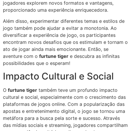
jogadores explorem novos formatos e vantagens,
proporcionado uma experiência enriquecedora.
Além disso, experimentar diferentes temas e estilos de
jogo também pode ajudar a evitar a monotonia. Ao
diversificar a experiência de jogo, os participantes
encontram novos desafios que os estimulam e tornam o
ato de jogar ainda mais emocionante. Então, se
aventure com o
furtune tiger
e descubra as infinitas
possibilidades que o esperam!
Impacto Cultural e Social
O
furtune tiger
também teve um profundo impacto
cultural e social, especialmente com o crescimento das
plataformas de jogos online. Com a popularização das
apostas e entretenimento digital, o jogo se tornou uma
metáfora para a busca pela sorte e sucesso. Através
das mídias sociais e streaming, jogadores compartilham