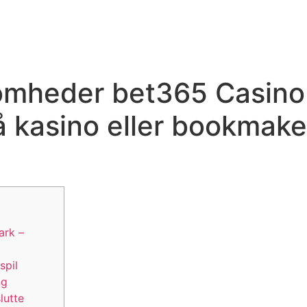
omheder bet365 Casino
å kasino eller bookmake
ark –
spil
ng
lutte