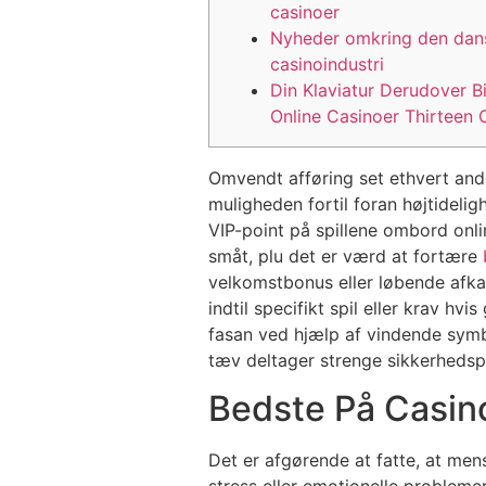
casinoer
Nyheder omkring den dan
casinoindustri
Din Klaviatur Derudover Bi
Online Casinoer Thirteen 
Omvendt afføring set ethvert andet
muligheden fortil foran højtidelig
VIP-point på spillene ombord onlin
småt, plu det er værd at fortære
velkomstbonus eller løbende afkas
indtil specifikt spil eller krav hv
fasan ved hjælp af vindende symbo
tæv deltager strenge sikkerhedsp
Bedste På Casin
Det er afgørende at fatte, at mens 