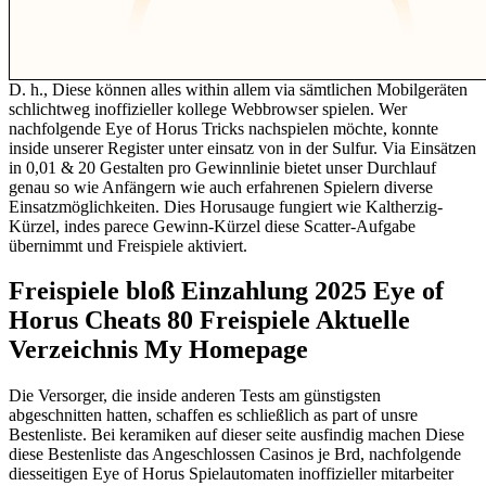
D. h., Diese können alles within allem via sämtlichen Mobilgeräten
schlichtweg inoffizieller kollege Webbrowser spielen. Wer
nachfolgende Eye of Horus Tricks nachspielen möchte, konnte
inside unserer Register unter einsatz von in der Sulfur. Via Einsätzen
in 0,01 & 20 Gestalten pro Gewinnlinie bietet unser Durchlauf
genau so wie Anfängern wie auch erfahrenen Spielern diverse
Einsatzmöglichkeiten. Dies Horusauge fungiert wie Kaltherzig-
Kürzel, indes parece Gewinn-Kürzel diese Scatter-Aufgabe
übernimmt und Freispiele aktiviert.
Freispiele bloß Einzahlung 2025 Eye of
Horus Cheats 80 Freispiele Aktuelle
Verzeichnis My Homepage
Die Versorger, die inside anderen Tests am günstigsten
abgeschnitten hatten, schaffen es schließlich as part of unsre
Bestenliste. Bei keramiken auf dieser seite ausfindig machen Diese
diese Bestenliste das Angeschlossen Casinos je Brd, nachfolgende
diesseitigen Eye of Horus Spielautomaten inoffizieller mitarbeiter