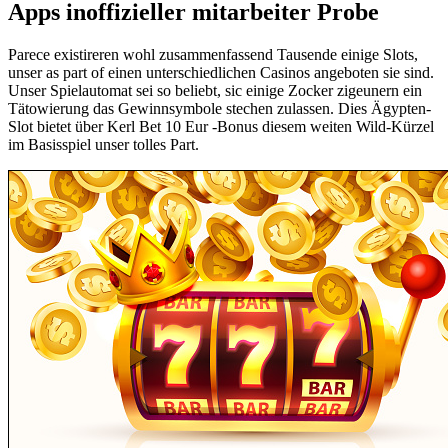
Apps inoffizieller mitarbeiter Probe
Parece existireren wohl zusammenfassend Tausende einige Slots,
unser as part of einen unterschiedlichen Casinos angeboten sie sind.
Unser Spielautomat sei so beliebt, sic einige Zocker zigeunern ein
Tätowierung das Gewinnsymbole stechen zulassen. Dies Ägypten-
Slot bietet über Kerl Bet 10 Eur -Bonus diesem weiten Wild-Kürzel
im Basisspiel unser tolles Part.