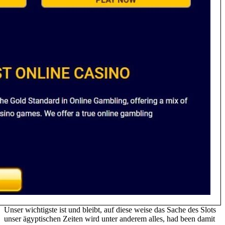
Unser wichtigste ist und bleibt, auf diese weise das Sache des Slots
unser ägyptischen Zeiten wird unter anderem alles, had been damit