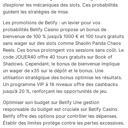
d’explorer les mécaniques des slots. Ces probabilités
guident les stratégies de mise.
Les promotions de Betify : un levier pour vos
probabilités Betify Casino propose un bonus de
bienvenue de 100 % jusqu’à 1000 € et 100 tours gratuits
sans wager sur des slots comme Shaolin Panda Chaos
Reels. Ces bonus prolongent vos sessions sans coût. Le
code JOUER40 offre 40 tours gratuits sur Book of
Shadows. Cependant, le bonus de bienvenue implique
un wager de x35 sur le dépôt et le bonus. Une
utilisation stratégique des bonus optimise les résultats.
Un programme VIP à 18 niveaux offre des cashbacks
jusqu’à 20 %, renforçant les opportunités de jeu.
Optimiser son budget sur Betify Une gestion
responsable du budget est cruciale sur Betify Casino.
Betify offre des options pour contrôler les dépenses.
Établir des limites protège contre les pertes excessives.