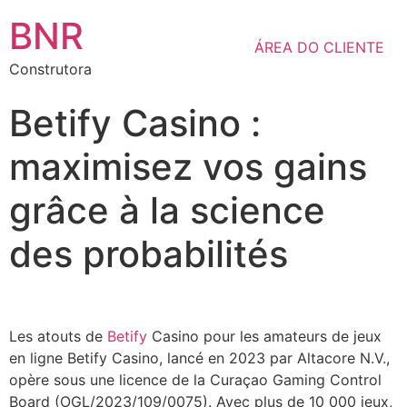
BNR
ÁREA DO CLIENTE
Construtora
Betify Casino :
maximisez vos gains
grâce à la science
des probabilités
Les atouts de
Betify
Casino pour les amateurs de jeux
en ligne Betify Casino, lancé en 2023 par Altacore N.V.,
opère sous une licence de la Curaçao Gaming Control
Board (OGL/2023/109/0075). Avec plus de 10 000 jeux,