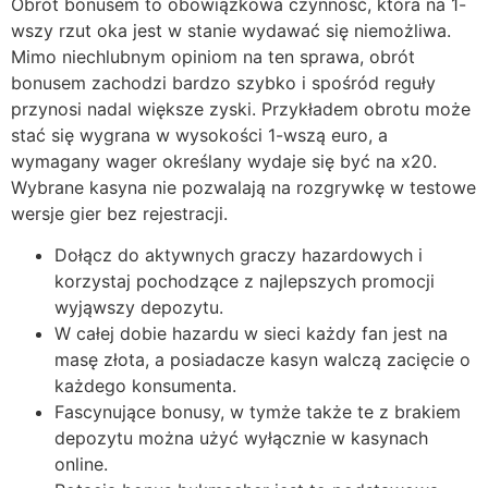
Obrót bonusem to obowiązkowa czynność, która na 1-
wszy rzut oka jest w stanie wydawać się niemożliwa.
Mimo niechlubnym opiniom na ten sprawa, obrót
bonusem zachodzi bardzo szybko i spośród reguły
przynosi nadal większe zyski. Przykładem obrotu może
stać się wygrana w wysokości 1-wszą euro, a
wymagany wager określany wydaje się być na x20.
Wybrane kasyna nie pozwalają na rozgrywkę w testowe
wersje gier bez rejestracji.
Dołącz do aktywnych graczy hazardowych i
korzystaj pochodzące z najlepszych promocji
wyjąwszy depozytu.
W całej dobie hazardu w sieci każdy fan jest na
masę złota, a posiadacze kasyn walczą zacięcie o
każdego konsumenta.
Fascynujące bonusy, w tymże także te z brakiem
depozytu można użyć wyłącznie w kasynach
online.