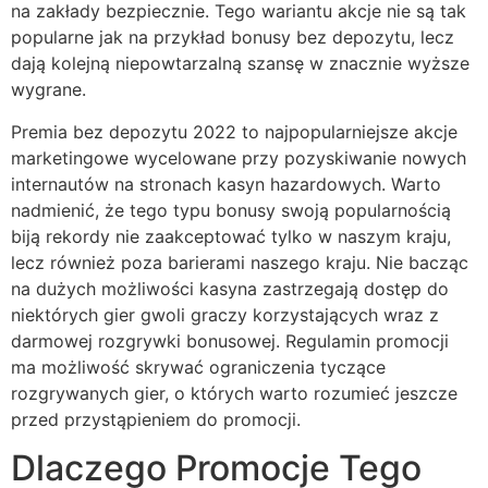
na zakłady bezpiecznie. Tego wariantu akcje nie są tak
popularne jak na przykład bonusy bez depozytu, lecz
dają kolejną niepowtarzalną szansę w znacznie wyższe
wygrane.
Premia bez depozytu 2022 to najpopularniejsze akcje
marketingowe wycelowane przy pozyskiwanie nowych
internautów na stronach kasyn hazardowych. Warto
nadmienić, że tego typu bonusy swoją popularnością
biją rekordy nie zaakceptować tylko w naszym kraju,
lecz również poza barierami naszego kraju. Nie bacząc
na dużych możliwości kasyna zastrzegają dostęp do
niektórych gier gwoli graczy korzystających wraz z
darmowej rozgrywki bonusowej. Regulamin promocji
ma możliwość skrywać ograniczenia tyczące
rozgrywanych gier, o których warto rozumieć jeszcze
przed przystąpieniem do promocji.
Dlaczego Promocje Tego