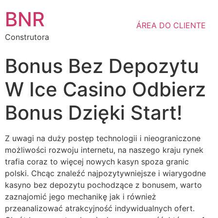
BNR
ÁREA DO CLIENTE
Construtora
Bonus Bez Depozytu
W Ice Casino Odbierz
Bonus Dzięki Start!
Z uwagi na duży postęp technologii i nieograniczone
możliwości rozwoju internetu, na naszego kraju rynek
trafia coraz to więcej nowych kasyn spoza granic
polski. Chcąc znaleźć najpozytywniejsze i wiarygodne
kasyno bez depozytu pochodzące z bonusem, warto
zaznajomić jego mechanikę jak i również
przeanalizować atrakcyjność indywidualnych ofert.