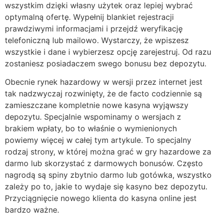
wszystkim dzięki własny użytek oraz lepiej wybrać
optymalną ofertę. Wypełnij blankiet rejestracji
prawdziwymi informacjami i przejdź weryfikację
telefoniczną lub mailowo. Wystarczy, że wpiszesz
wszystkie i dane i wybierzesz opcję zarejestruj. Od razu
zostaniesz posiadaczem swego bonusu bez depozytu.
Obecnie rynek hazardowy w wersji przez internet jest
tak nadzwyczaj rozwinięty, że de facto codziennie są
zamieszczane kompletnie nowe kasyna wyjąwszy
depozytu. Specjalnie wspominamy o wersjach z
brakiem wpłaty, bo to właśnie o wymienionych
powiemy więcej w całej tym artykule. To specjalny
rodzaj strony, w której można grać w gry hazardowe za
darmo lub skorzystać z darmowych bonusów. Często
nagrodą są spiny zbytnio darmo lub gotówka, wszystko
zależy po to, jakie to wydaje się kasyno bez depozytu.
Przyciągnięcie nowego klienta do kasyna online jest
bardzo ważne.