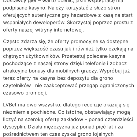
Dostawcy gier – warto ocenić, jakie współpracę ma
podpisane kasyno. Należy korzystać z służb stron
oferujących autentyczne gry hazardowe z kasą na start
wspaniałych deweloperów. Skorzystaj poprzez prostu z
oferty naszej witryny internetowej.
Często zdarza się, że oferty promocyjne są dostępne
poprzez większość czasu jak i również tylko czekają na
chętnych użytkowników. Przetestuj polecane kasyna
pochodzące z naszej strony dzięki telefonie i zobacz
atrakcyjne bonusy dla mobilnych graczy. Wypróbuj już
teraz oferty na kasyna bez depozytu dla grono
czytelników i nie zaakceptować przegap ograniczonych
czasowo promocji.
LVBet ma owo wszystko, dlatego recenzje okazują się
niezmiernie pochlebne. Co istotne, obstawiający mogą
liczyć na szeroką ofertę zakładów – ponad czterdzieści
dyscyplin. Działa mężczyzna już ponad pięć lat i za
pośrednictwem ten czas zyskał grono lojalnych