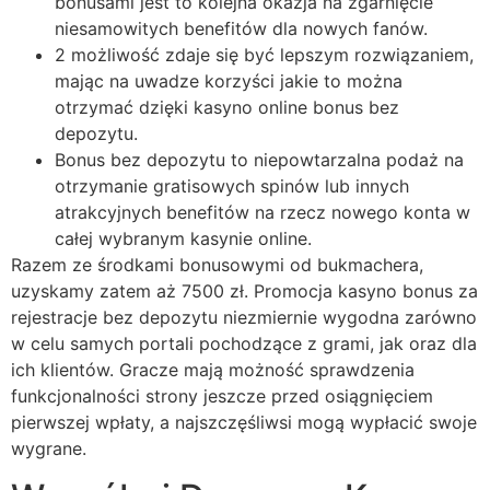
bonusami jest to kolejna okazja na zgarnięcie
niesamowitych benefitów dla nowych fanów.
2 możliwość zdaje się być lepszym rozwiązaniem,
mając na uwadze korzyści jakie to można
otrzymać dzięki kasyno online bonus bez
depozytu.
Bonus bez depozytu to niepowtarzalna podaż na
otrzymanie gratisowych spinów lub innych
atrakcyjnych benefitów na rzecz nowego konta w
całej wybranym kasynie online.
Razem ze środkami bonusowymi od bukmachera,
uzyskamy zatem aż 7500 zł. Promocja kasyno bonus za
rejestracje bez depozytu niezmiernie wygodna zarówno
w celu samych portali pochodzące z grami, jak oraz dla
ich klientów. Gracze mają możność sprawdzenia
funkcjonalności strony jeszcze przed osiągnięciem
pierwszej wpłaty, a najszczęśliwsi mogą wypłacić swoje
wygrane.