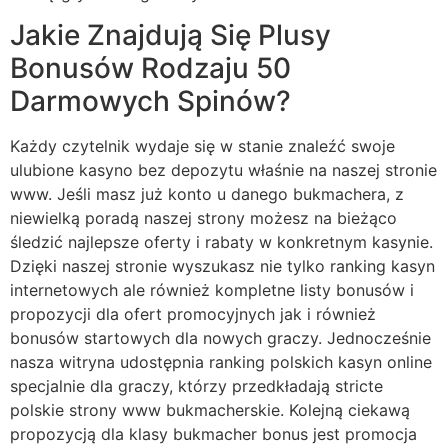
Jakie Znajdują Się Plusy
Bonusów Rodzaju 50
Darmowych Spinów?
Każdy czytelnik wydaje się w stanie znaleźć swoje
ulubione kasyno bez depozytu właśnie na naszej stronie
www. Jeśli masz już konto u danego bukmachera, z
niewielką poradą naszej strony możesz na bieżąco
śledzić najlepsze oferty i rabaty w konkretnym kasynie.
Dzięki naszej stronie wyszukasz nie tylko ranking kasyn
internetowych ale również kompletne listy bonusów i
propozycji dla ofert promocyjnych jak i również
bonusów startowych dla nowych graczy. Jednocześnie
nasza witryna udostępnia ranking polskich kasyn online
specjalnie dla graczy, którzy przedkładają stricte
polskie strony www bukmacherskie. Kolejną ciekawą
propozycją dla klasy bukmacher bonus jest promocja