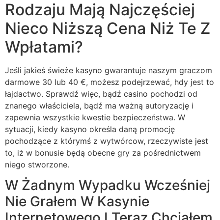
Rodzaju Mają Najczęściej
Nieco Niższą Cena Niż Te Z
Wpłatami?
Jeśli jakieś świeże kasyno gwarantuje naszym graczom
darmowe 30 lub 40 €, możesz podejrzewać, hdy jest to
łajdactwo. Sprawdź więc, bądź casino pochodzi od
znanego właściciela, bądź ma ważną autoryzację i
zapewnia wszystkie kwestie bezpieczeństwa. W
sytuacji, kiedy kasyno określa daną promocję
pochodzące z którymś z wytwórcow, rzeczywiste jest
to, iż w bonusie będą obecne gry za pośrednictwem
niego stworzone.
W Żadnym Wypadku Wcześniej
Nie Grałem W Kasynie
Internetowego I Teraz Chciałem