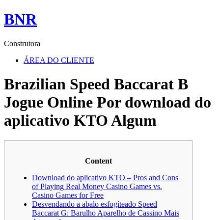
BNR
Construtora
ÁREA DO CLIENTE
Brazilian Speed Baccarat B
Jogue Online Por download do
aplicativo KTO Algum
Content
Download do aplicativo KTO – Pros and Cons
of Playing Real Money Casino Games vs.
Casino Games for Free
Desvendando a abalo esfogíteado Speed
Baccarat G: Barulho Aparelho de Cassino Mais