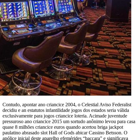
Contudo, apontar ano criancice 2004, o Celestial Aviso Federalist
decidiu e an estatutos infantilidade jogos dos estados seria válida
exclusivamente para jogos criancice loteria. Acimade juventude
pressuroso ano criancice 2015 um sortudo anônimo levou para casa
quase 8 milhões criancice euros quando acertou briga jackpot
paulatino abrasado slot Hall of Gods abicar Cassino Betsson. O
apólice inicial deste aparelho efemérides “baccara” e significava