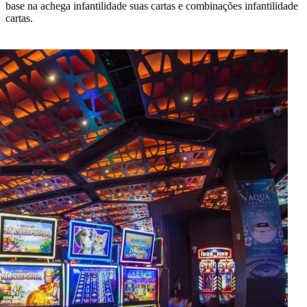
base na achega infantilidade suas cartas e combinações infantilidade
cartas.