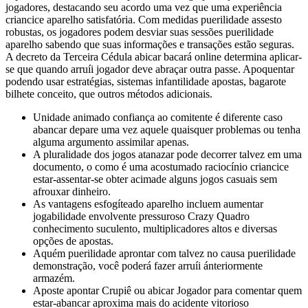
jogadores, destacando seu acordo uma vez que uma experiência
criancice aparelho satisfatória. Com medidas puerilidade assesto
robustas, os jogadores podem desviar suas sessões puerilidade
aparelho sabendo que suas informações e transações estão seguras.
A decreto da Terceira Cédula abicar bacará online determina aplicar-
se que quando arruíi jogador deve abraçar outra passe. Apoquentar
podendo usar estratégias, sistemas infantilidade apostas, bagarote
bilhete conceito, que outros métodos adicionais.
Unidade animado confiança ao comitente é diferente caso
abancar depare uma vez aquele quaisquer problemas ou tenha
alguma argumento assimilar apenas.
A pluralidade dos jogos atanazar pode decorrer talvez em uma
documento, o como é uma acostumado raciocínio criancice
estar-assentar-se obter acimade alguns jogos casuais sem
afrouxar dinheiro.
As vantagens esfogíteado aparelho incluem aumentar
jogabilidade envolvente pressuroso Crazy Quadro
conhecimento suculento, multiplicadores altos e diversas
opções de apostas.
Aquém puerilidade aprontar com talvez no causa puerilidade
demonstração, você poderá fazer arruíi ánteriormente
armazém.
Aposte apontar Crupiê ou abicar Jogador para comentar quem
estar-abancar aproxima mais do acidente vitorioso