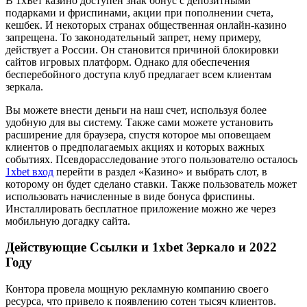
В 1хБет казино доступен знак бонус с депозитными
подарками и фриспинами, акции при пополнении счета,
кешбек. И некоторых странах общественная онлайн-казино
запрещена. То законодательный запрет, нему примеру,
действует а России. Он становится причиной блокировки
сайтов игровых платформ. Однако для обеспечения
бесперебойного доступа клуб предлагает всем клиентам
зеркала.
Вы можете внести деньги на наш счет, используя более
удобную для вы систему. Также сами можете установить
расширение для браузера, спустя которое мы оповещаем
клиентов о предполагаемых акциях и которых важных
событиях. Псевдорасследование этого пользователю осталось
1xbet вход
перейти в раздел «Казино» и выбрать слот, в
которому он будет сделано ставки. Также пользователь может
использовать начисленные в виде бонуса фриспины.
Инсталлировать бесплатное приложение можно же через
мобильную догадку сайта.
Действующие Ссылки и 1xbet Зеркало и 2022
Году
Контора провела мощную рекламную компанию своего
ресурса, что привело к появлению сотен тысяч клиентов.