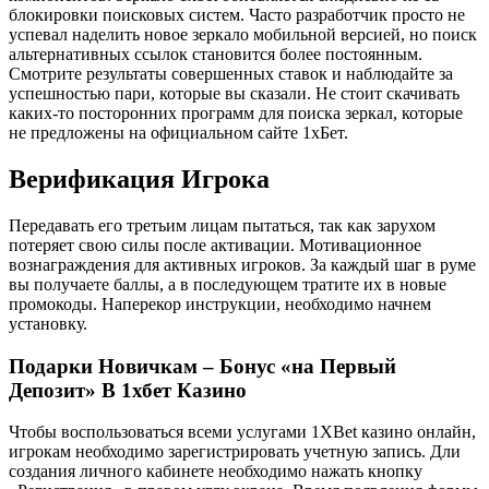
блокировки поисковых систем. Часто разработчик просто не
успевал наделить новое зеркало мобильной версией, но поиск
альтернативных ссылок становится более постоянным.
Смотрите результаты совершенных ставок и наблюдайте за
успешностью пари, которые вы сказали. Не стоит скачивать
каких-то посторонних программ для поиска зеркал, которые
не предложены на официальном сайте 1хБет.
Верификация Игрока
Передавать его третьим лицам пытаться, так как зарухом
потеряет свою силы после активации. Мотивационное
вознаграждения для активных игроков. За каждый шаг в руме
вы получаете баллы, а в последующем тратите их в новые
промокоды. Наперекор инструкции, необходимо начнем
установку.
Подарки Новичкам – Бонус «на Первый
Депозит» В 1хбет Казино
Чтобы воспользоваться всеми услугами 1XBet казино онлайн,
игрокам необходимо зарегистрировать учетную запись. Дли
создания личного кабинете необходимо нажать кнопку