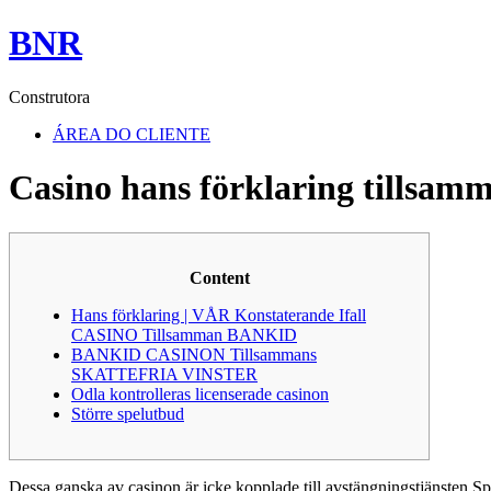
BNR
Construtora
ÁREA DO CLIENTE
Casino hans förklaring tillsa
Content
Hans förklaring | VÅR Konstaterande Ifall
CASINO Tillsamman BANKID
BANKID CASINON Tillsammans
SKATTEFRIA VINSTER
Odla kontrolleras licenserade casinon
Större spelutbud
Dessa ganska av casinon är icke kopplade till avstängningstjänsten Spe