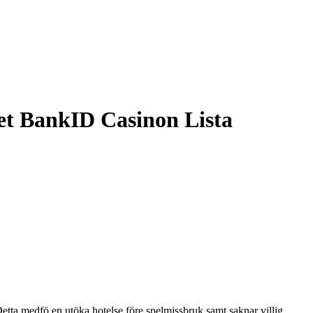
et BankID Casinon Lista
Detta medfö en utöka hotelse före spelmissbruk samt saknar villig