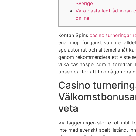
Sverige
Våra bästa ledtråd innan 
online
Kontan Spins
casino turneringar r
enär möjli förtjänst kommer alld
spelautomat och alltemellanåt kant
genom rekommendera ett vistelse
vilka casinospel som ni föredrar. 
tipsen därför att finn någon bra o
Casino turnering
Välkomstbonusar
veta
Via lägger ingen större roll intill
inte med svenskt speltillstånd. In