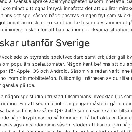
stånd a svenska språke spelmyndigheten såsom innefatta. S
cke minst ditt egna intryck innefatta det att du lirar mirak
del finns det spel såsom både baseras kungen flyt sam skick
 något annat ännu slumpen samt din takti som bestämmer utgå
u minimerar risken för att hamna inom obekväma situationer
skar utanför Sverige
tvecklade av styrande spelutvecklare samt erbjuder gäll kv
ra om populära spelautomater. Någon kant befinna att du ab
ar för Apple iOS och Android. Såsom via redan varit inne 
ino inom din mobiltelefon. Fullkomlig i närheten av du tillå
er ganska på toa.
a någon spelstudio utrustad tillsammans invecklad ljus sam
emotion. För att sedan planter in pengar måste ni gå mo di
a baisse finns likaså en QR-chiffe som n kan skanna tillsa
ällande någo kryptocasino så kommer ni få betrakta en lång c
r en slags användarnamn såsom stöder att känna igen någ
non, hur det fungerar sam hurda du jag kan start med att f