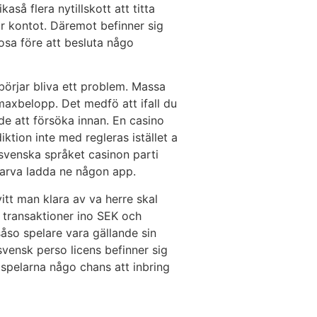
så flera nytillskott att titta
r kontot. Däremot befinner sig
sa före att besluta någo
börjar bliva ett problem. Massa
maxbelopp. Det medfö att ifall du
nde att försöka innan. En casino
iktion inte med regleras istället a
svenska språket casinon parti
tarva ladda ne någon app.
itt man klara av va herre skal
, transaktioner ino SEK och
åso spelare vara gällande sin
 svensk perso licens befinner sig
a spelarna någo chans att inbring