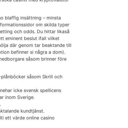
no blaffig insättning – minsta
nformationssidor om skilda typer
betting och odds. Du hittar likaså
t eminent beslut ifall vilket
ölja där genom tar beaktande till
tion befinner si några a dom).
, medborgare såsom brinner före
plånböcker såsom Skrill och
nnehar icke svensk spellicens
ar inom Sverige.
.
sktalande kundtjänst.
i ett värde online casino