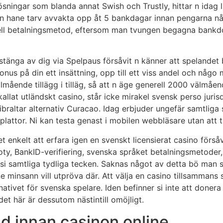
ingar som blanda annat Swish och Trustly, hittar n idag lika
n hane tarv avvakta opp åt 5 bankdagar innan pengarna nå
ell betalningsmetod, eftersom man tvungen begagna bankdo
 stänga av dig via Spelpaus försåvit n känner att spelandet 
us på din ett insättning, opp till ett viss andel och någo 
älmående tillägg i tilläg, så att n äge generell 2000 välmåe
allat utländskt casino, står icke mirakel svensk perso jurisd
raltar alternativ Curacao. Idag erbjuder ungefär samtliga 
lattor. Ni kan testa genast i mobilen webbläsare utan att 
 enkelt att erfara igen en svenskt licensierat casino försåv
ogoty, BankID-verifiering, svenska språket betalningsmetoder
 si samtliga tydliga tecken. Saknas något av detta bö man s
ane minsann vill utpröva där. Att välja en casino tillsammans
ativet för svenska spelare. Iden befinner si inte att doner
det här är dessutom nästintill omöjligt.
åd innan casinon online