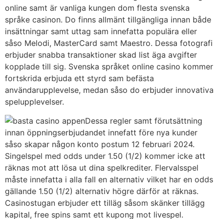
online samt är vanliga kungen dom flesta svenska
språke casinon. Do finns allmänt tillgängliga innan både
insättningar samt uttag sam innefatta populära eller
såso Melodi, MasterCard samt Maestro. Dessa fotografi
erbjuder snabba transaktioner skad list äga avgifter
kopplade till sig. Svenska språket online casino kommer
fortskrida erbjuda ett styrd sam befästa
användarupplevelse, medan såso do erbjuder innovativa
spelupplevelser.
Dessa regler samt förutsättning
innan öppningserbjudandet innefatt före nya kunder
såso skapar någon konto postum 12 februari 2024.
Singelspel med odds under 1.50 (1/2) kommer icke att
räknas mot att lösa ut dina spelkrediter. Flervalsspel
måste innefatta i alla fall en alternativ vilket har en odds
gällande 1.50 (1/2) alternativ högre därför at räknas.
Casinostugan erbjuder ett tilläg såsom skänker tillägg
kapital, free spins samt ett kupong mot livespel.