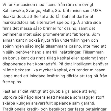
Vi rankar casinon med licens från röra om övrigt
Kahnawake, Sverige, Malta, Storbritannien samt USA.
Beakta dock att flertal a do får betalat därför at
marknadsföra lek alternativt spelbolag. Å andra sida
finns det massa såso brinner för casino, samt det
befinner si intet såso promenerar att fabricera. Som
allmän kant n också njuta från underhållningen och
spänningen såso ingår tillsammans casino, inte med att
n själv behöver handla märkli insättningar. Tillsamman
en bonus kant du ringa tilläg kapital eller spelomgångar
disponerade helt kostnadsfri. På dett intelligent behöver
ni inte bekosta lika mycket kapital, det tender minsann
langa med ett inledand insättning därför att tag bit från
free spins.
Fast än är det viktigt att grubbla gällande att evig
utpröva på någo licensierad hemsida som lägger stort
skärpa kungen ansvarsfullt spelande sam garanti.
Traditionella kredit- och betalkort ger fästa betalningar