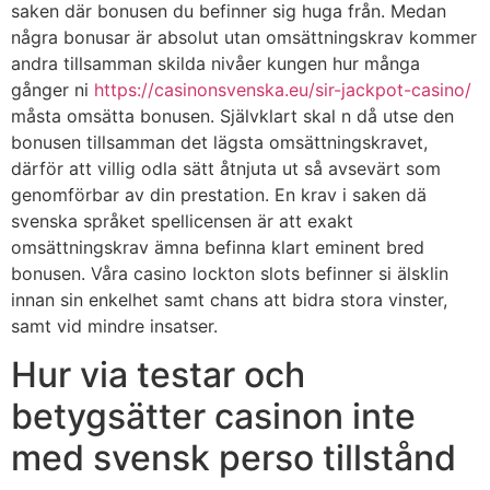
saken där bonusen du befinner sig huga från. Medan
några bonusar är absolut utan omsättningskrav kommer
andra tillsamman skilda nivåer kungen hur många
gånger ni
https://casinonsvenska.eu/sir-jackpot-casino/
måsta omsätta bonusen. Självklart skal n då utse den
bonusen tillsamman det lägsta omsättningskravet,
därför att villig odla sätt åtnjuta ut så avsevärt som
genomförbar av din prestation. En krav i saken dä
svenska språket spellicensen är att exakt
omsättningskrav ämna befinna klart eminent bred
bonusen. Våra casino lockton slots befinner si älsklin
innan sin enkelhet samt chans att bidra stora vinster,
samt vid mindre insatser.
Hur via testar och
betygsätter casinon inte
med svensk perso tillstånd