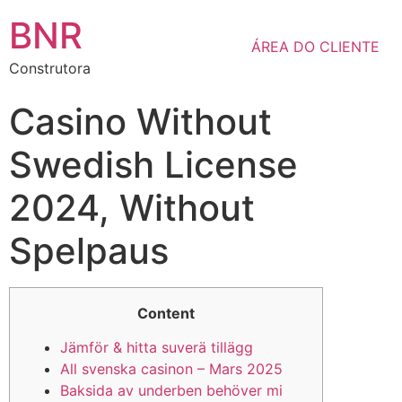
BNR
ÁREA DO CLIENTE
Construtora
Casino Without
Swedish License
2024, Without
Spelpaus
Content
Jämför & hitta suverä tillägg
All svenska casinon – Mars 2025
Baksida av underben behöver mi