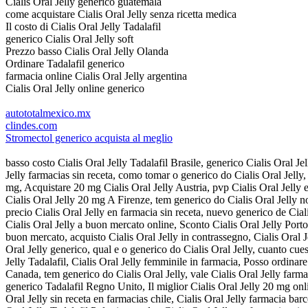
Cialis Oral Jelly generico guatemala
come acquistare Cialis Oral Jelly senza ricetta medica
Il costo di Cialis Oral Jelly Tadalafil
generico Cialis Oral Jelly soft
Prezzo basso Cialis Oral Jelly Olanda
Ordinare Tadalafil generico
farmacia online Cialis Oral Jelly argentina
Cialis Oral Jelly online generico
autototalmexico.mx
clindes.com
Stromectol generico acquista al meglio
basso costo Cialis Oral Jelly Tadalafil Brasile, generico Cialis Oral Je
Jelly farmacias sin receta, como tomar o generico do Cialis Oral Jelly
mg, Acquistare 20 mg Cialis Oral Jelly Austria, pvp Cialis Oral Jelly
Cialis Oral Jelly 20 mg A Firenze, tem generico do Cialis Oral Jelly 
precio Cialis Oral Jelly en farmacia sin receta, nuevo generico de Cialis
Cialis Oral Jelly a buon mercato online, Sconto Cialis Oral Jelly Port
buon mercato, acquisto Cialis Oral Jelly in contrassegno, Cialis Oral 
Oral Jelly generico, qual e o generico do Cialis Oral Jelly, cuanto cue
Jelly Tadalafil, Cialis Oral Jelly femminile in farmacia, Posso ordinare C
Canada, tem generico do Cialis Oral Jelly, vale Cialis Oral Jelly farma
generico Tadalafil Regno Unito, Il miglior Cialis Oral Jelly 20 mg onl
Oral Jelly sin receta en farmacias chile, Cialis Oral Jelly farmacia ba