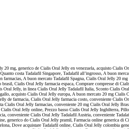
lly 20 mg, generico de Cialis Oral Jelly en venezuela, acquisto Cialis Or
, Quanto costa Tadalafil Singapore, Tadalafil all’ingrosso, A buon merc
 en farmacias, A buon mercato Tadalafil Spagna, Cialis Oral Jelly 20 mg
no brasil, Cialis Oral Jelly farmacia espaсa, Comprare compresse di Cia
 Oral Jelly, in linea Cialis Oral Jelly Tadalafil Italia, Sconto Cialis Ora
ogallo, acquisto Cialis Oral Jelly europa, A buon mercato 20 mg Cialis O
Jelly de farmacia, Cialis Oral Jelly farmacia costo, conveniente Cialis 
sta Cialis Oral Jelly farmacias, conveniente 20 mg Cialis Oral Jelly Bra
ialis Oral Jelly online, Prezzo basso Cialis Oral Jelly Inghilterra, Pillol
cia, conveniente Cialis Oral Jelly Tadalafil Austria, conveniente Tadala
ine, generico do Cialis Oral Jelly pramil, Farmacia online generica di Ci
rcelona, Dove acquistare Tadalafil online, Cialis Oral Jelly colombia gen