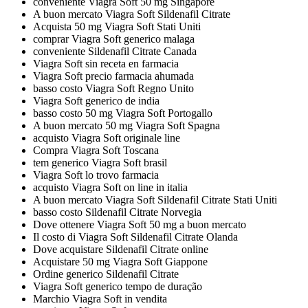
conveniente Viagra Soft 50 mg Singapore
A buon mercato Viagra Soft Sildenafil Citrate
Acquista 50 mg Viagra Soft Stati Uniti
comprar Viagra Soft generico malaga
conveniente Sildenafil Citrate Canada
Viagra Soft sin receta en farmacia
Viagra Soft precio farmacia ahumada
basso costo Viagra Soft Regno Unito
Viagra Soft generico de india
basso costo 50 mg Viagra Soft Portogallo
A buon mercato 50 mg Viagra Soft Spagna
acquisto Viagra Soft originale line
Compra Viagra Soft Toscana
tem generico Viagra Soft brasil
Viagra Soft lo trovo farmacia
acquisto Viagra Soft on line in italia
A buon mercato Viagra Soft Sildenafil Citrate Stati Uniti
basso costo Sildenafil Citrate Norvegia
Dove ottenere Viagra Soft 50 mg a buon mercato
Il costo di Viagra Soft Sildenafil Citrate Olanda
Dove acquistare Sildenafil Citrate online
Acquistare 50 mg Viagra Soft Giappone
Ordine generico Sildenafil Citrate
Viagra Soft generico tempo de duração
Marchio Viagra Soft in vendita