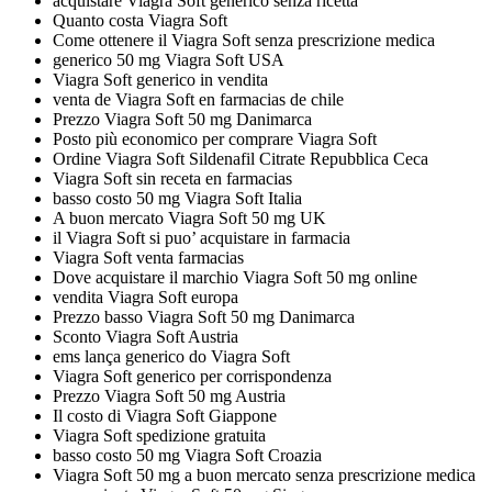
acquistare Viagra Soft generico senza ricetta
Quanto costa Viagra Soft
Come ottenere il Viagra Soft senza prescrizione medica
generico 50 mg Viagra Soft USA
Viagra Soft generico in vendita
venta de Viagra Soft en farmacias de chile
Prezzo Viagra Soft 50 mg Danimarca
Posto più economico per comprare Viagra Soft
Ordine Viagra Soft Sildenafil Citrate Repubblica Ceca
Viagra Soft sin receta en farmacias
basso costo 50 mg Viagra Soft Italia
A buon mercato Viagra Soft 50 mg UK
il Viagra Soft si puo’ acquistare in farmacia
Viagra Soft venta farmacias
Dove acquistare il marchio Viagra Soft 50 mg online
vendita Viagra Soft europa
Prezzo basso Viagra Soft 50 mg Danimarca
Sconto Viagra Soft Austria
ems lança generico do Viagra Soft
Viagra Soft generico per corrispondenza
Prezzo Viagra Soft 50 mg Austria
Il costo di Viagra Soft Giappone
Viagra Soft spedizione gratuita
basso costo 50 mg Viagra Soft Croazia
Viagra Soft 50 mg a buon mercato senza prescrizione medica