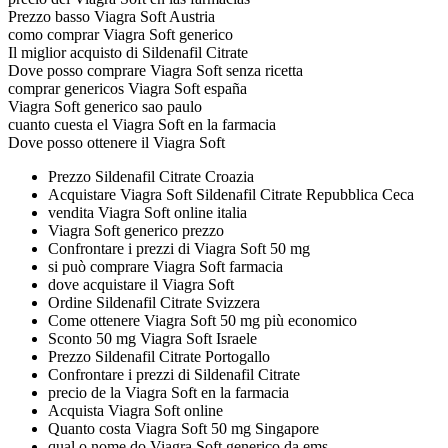
Prezzo basso Viagra Soft Austria
como comprar Viagra Soft generico
Il miglior acquisto di Sildenafil Citrate
Dove posso comprare Viagra Soft senza ricetta
comprar genericos Viagra Soft españa
Viagra Soft generico sao paulo
cuanto cuesta el Viagra Soft en la farmacia
Dove posso ottenere il Viagra Soft
Prezzo Sildenafil Citrate Croazia
Acquistare Viagra Soft Sildenafil Citrate Repubblica Ceca
vendita Viagra Soft online italia
Viagra Soft generico prezzo
Confrontare i prezzi di Viagra Soft 50 mg
si può comprare Viagra Soft farmacia
dove acquistare il Viagra Soft
Ordine Sildenafil Citrate Svizzera
Come ottenere Viagra Soft 50 mg più economico
Sconto 50 mg Viagra Soft Israele
Prezzo Sildenafil Citrate Portogallo
Confrontare i prezzi di Sildenafil Citrate
precio de la Viagra Soft en la farmacia
Acquista Viagra Soft online
Quanto costa Viagra Soft 50 mg Singapore
qual o nome do Viagra Soft generico da ems