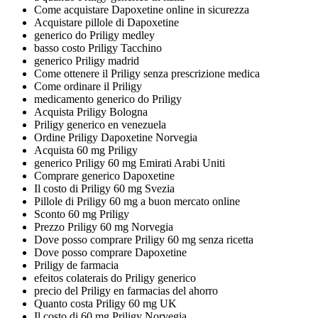
Come acquistare Dapoxetine online in sicurezza
Acquistare pillole di Dapoxetine
generico do Priligy medley
basso costo Priligy Tacchino
generico Priligy madrid
Come ottenere il Priligy senza prescrizione medica
Come ordinare il Priligy
medicamento generico do Priligy
Acquista Priligy Bologna
Priligy generico en venezuela
Ordine Priligy Dapoxetine Norvegia
Acquista 60 mg Priligy
generico Priligy 60 mg Emirati Arabi Uniti
Comprare generico Dapoxetine
Il costo di Priligy 60 mg Svezia
Pillole di Priligy 60 mg a buon mercato online
Sconto 60 mg Priligy
Prezzo Priligy 60 mg Norvegia
Dove posso comprare Priligy 60 mg senza ricetta
Dove posso comprare Dapoxetine
Priligy de farmacia
efeitos colaterais do Priligy generico
precio del Priligy en farmacias del ahorro
Quanto costa Priligy 60 mg UK
Il costo di 60 mg Priligy Norvegia