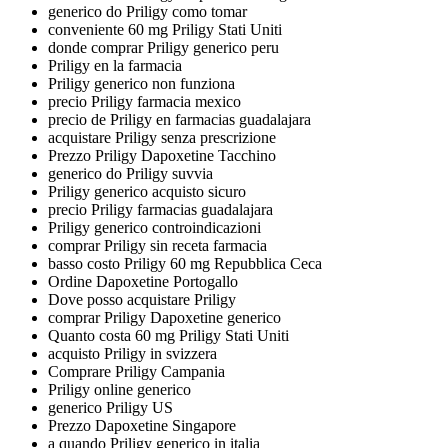
generico do Priligy como tomar
conveniente 60 mg Priligy Stati Uniti
donde comprar Priligy generico peru
Priligy en la farmacia
Priligy generico non funziona
precio Priligy farmacia mexico
precio de Priligy en farmacias guadalajara
acquistare Priligy senza prescrizione
Prezzo Priligy Dapoxetine Tacchino
generico do Priligy suvvia
Priligy generico acquisto sicuro
precio Priligy farmacias guadalajara
Priligy generico controindicazioni
comprar Priligy sin receta farmacia
basso costo Priligy 60 mg Repubblica Ceca
Ordine Dapoxetine Portogallo
Dove posso acquistare Priligy
comprar Priligy Dapoxetine generico
Quanto costa 60 mg Priligy Stati Uniti
acquisto Priligy in svizzera
Comprare Priligy Campania
Priligy online generico
generico Priligy US
Prezzo Dapoxetine Singapore
a quando Priligy generico in italia