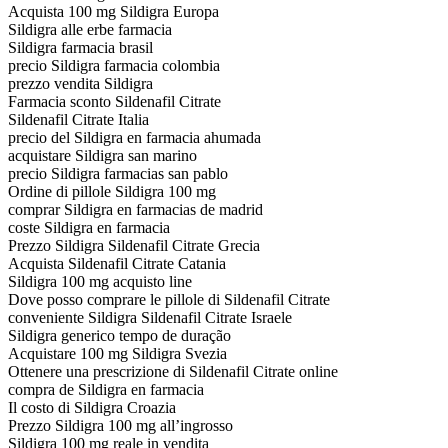
Acquista 100 mg Sildigra Europa
Sildigra alle erbe farmacia
Sildigra farmacia brasil
precio Sildigra farmacia colombia
prezzo vendita Sildigra
Farmacia sconto Sildenafil Citrate
Sildenafil Citrate Italia
precio del Sildigra en farmacia ahumada
acquistare Sildigra san marino
precio Sildigra farmacias san pablo
Ordine di pillole Sildigra 100 mg
comprar Sildigra en farmacias de madrid
coste Sildigra en farmacia
Prezzo Sildigra Sildenafil Citrate Grecia
Acquista Sildenafil Citrate Catania
Sildigra 100 mg acquisto line
Dove posso comprare le pillole di Sildenafil Citrate
conveniente Sildigra Sildenafil Citrate Israele
Sildigra generico tempo de duração
Acquistare 100 mg Sildigra Svezia
Ottenere una prescrizione di Sildenafil Citrate online
compra de Sildigra en farmacia
Il costo di Sildigra Croazia
Prezzo Sildigra 100 mg all’ingrosso
Sildigra 100 mg reale in vendita