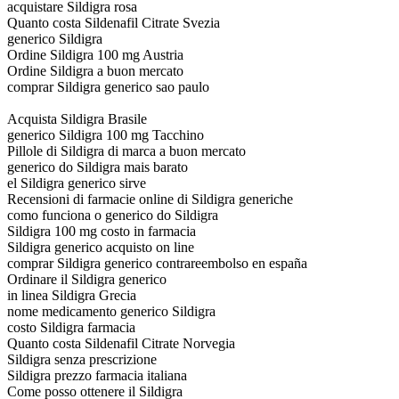
acquistare Sildigra rosa
Quanto costa Sildenafil Citrate Svezia
generico Sildigra
Ordine Sildigra 100 mg Austria
Ordine Sildigra a buon mercato
comprar Sildigra generico sao paulo
Acquista Sildigra Brasile
generico Sildigra 100 mg Tacchino
Pillole di Sildigra di marca a buon mercato
generico do Sildigra mais barato
el Sildigra generico sirve
Recensioni di farmacie online di Sildigra generiche
como funciona o generico do Sildigra
Sildigra 100 mg costo in farmacia
Sildigra generico acquisto on line
comprar Sildigra generico contrareembolso en españa
Ordinare il Sildigra generico
in linea Sildigra Grecia
nome medicamento generico Sildigra
costo Sildigra farmacia
Quanto costa Sildenafil Citrate Norvegia
Sildigra senza prescrizione
Sildigra prezzo farmacia italiana
Come posso ottenere il Sildigra