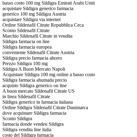
basso costo 100 mg Sildigra Emirati Arabi Uniti
acquistare Sildigra generico farmacia
generico 100 mg Sildigra Austria
acquistare Sildigra via internet
Ordine Sildenafil Citrate Repubblica Ceca
Sconto Sildenafil Citrate
Marchio Sildenafil Citrate in vendita
Sildigra farmacia on line
Sildigra farmacia europea
conveniente Sildenafil Citrate Austria
Sildigra precio farmacia ahorro
Prezzo Sildigra 100 mg
Sildigra A Buon Mercato Napoli
Acquistare Sildigra 100 mg online a basso costo
Sildigra farmacia ahumada precio
acquisto Sildigra generico on line
A buon mercato Sildenafil Citrate US
in linea Sildenafil Citrate
Sildigra generico in farmacia italiana
Ordine Sildigra Sildenafil Citrate Danimarca
dove acquistare Sildigra farmacia
Sconto Sildigra
farmacia donde venden Sildigra
Sildigra vendita line italia
costo del Sildigra farmacia