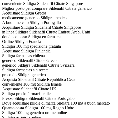
conveniente Sildigra Sildenafil Citrate Singapore
Miglior posto per comprare Sildenafil Citrate generico
Acquistare Sildigra Grecia
medicamento generico Sildigra mexico
A buon mercato Sildigra Portogallo
Acquistare Sildigra Sildenafil Citrate Singapore
in linea Sildigra Sildenafil Citrate Emirati Arabi Uniti
donde comprar Sildigra en farmacia
Ordine Sildigra Francia
Sildigra 100 mg spedizione gratuita
Acquistare Sildigra Finlandia
Sildigra farmacias chilenas
generico Sildenafil Citrate Grecia
generico Sildigra Sildenafil Citrate Svizzera
Sildigra farmacias sin receta
preco do Sildigra generico
Acquista Sildenafil Citrate Repubblica Ceca
conveniente 100 mg Sildigra Israele
Acquistare Sildenafil Citrate UK
Sildigra precio farmacia chile
Prezzo Sildigra Sildenafil Citrate Portogallo
Dove acquistare pillole di marca Sildigra 100 mg a buon mercato
Quanto costa Sildigra 100 mg Regno Unito
Sildigra 100 mg generico ordine online
Sildigra acquisto online