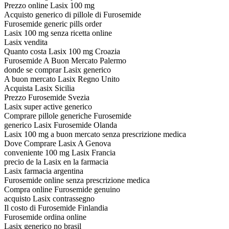
Prezzo online Lasix 100 mg
Acquisto generico di pillole di Furosemide
Furosemide generic pills order
Lasix 100 mg senza ricetta online
Lasix vendita
Quanto costa Lasix 100 mg Croazia
Furosemide A Buon Mercato Palermo
donde se comprar Lasix generico
A buon mercato Lasix Regno Unito
Acquista Lasix Sicilia
Prezzo Furosemide Svezia
Lasix super active generico
Comprare pillole generiche Furosemide
generico Lasix Furosemide Olanda
Lasix 100 mg a buon mercato senza prescrizione medica
Dove Comprare Lasix A Genova
conveniente 100 mg Lasix Francia
precio de la Lasix en la farmacia
Lasix farmacia argentina
Furosemide online senza prescrizione medica
Compra online Furosemide genuino
acquisto Lasix contrassegno
Il costo di Furosemide Finlandia
Furosemide ordina online
Lasix generico no brasil