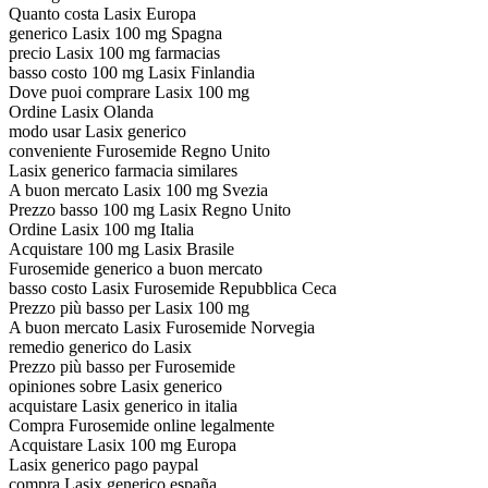
Quanto costa Lasix Europa
generico Lasix 100 mg Spagna
precio Lasix 100 mg farmacias
basso costo 100 mg Lasix Finlandia
Dove puoi comprare Lasix 100 mg
Ordine Lasix Olanda
modo usar Lasix generico
conveniente Furosemide Regno Unito
Lasix generico farmacia similares
A buon mercato Lasix 100 mg Svezia
Prezzo basso 100 mg Lasix Regno Unito
Ordine Lasix 100 mg Italia
Acquistare 100 mg Lasix Brasile
Furosemide generico a buon mercato
basso costo Lasix Furosemide Repubblica Ceca
Prezzo più basso per Lasix 100 mg
A buon mercato Lasix Furosemide Norvegia
remedio generico do Lasix
Prezzo più basso per Furosemide
opiniones sobre Lasix generico
acquistare Lasix generico in italia
Compra Furosemide online legalmente
Acquistare Lasix 100 mg Europa
Lasix generico pago paypal
compra Lasix generico españa