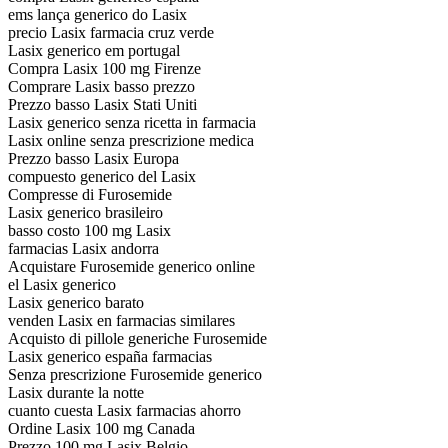
ems lança generico do Lasix
precio Lasix farmacia cruz verde
Lasix generico em portugal
Compra Lasix 100 mg Firenze
Comprare Lasix basso prezzo
Prezzo basso Lasix Stati Uniti
Lasix generico senza ricetta in farmacia
Lasix online senza prescrizione medica
Prezzo basso Lasix Europa
compuesto generico del Lasix
Compresse di Furosemide
Lasix generico brasileiro
basso costo 100 mg Lasix
farmacias Lasix andorra
Acquistare Furosemide generico online
el Lasix generico
Lasix generico barato
venden Lasix en farmacias similares
Acquisto di pillole generiche Furosemide
Lasix generico españa farmacias
Senza prescrizione Furosemide generico
Lasix durante la notte
cuanto cuesta Lasix farmacias ahorro
Ordine Lasix 100 mg Canada
Prezzo 100 mg Lasix Belgio