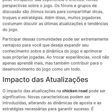
perspectivas sobre o jogo. Os fóruns e grupos de
discussão são ótimos locais para compartilhar dicas,
truques e estratégias. Além disso, muitos jogadores
costumam discutir as últimas atualizações e tendências
do jogo.
Participar dessas comunidades pode ser extremamente
vantajoso para você que deseja expandir seu
conhecimento sobre a dinâmica do jogo e aprimorar
suas próprias jogadas. Ao trocar experiências, você não
apenas aprendê mais, mas também contribuir para o
desenvolvimento do jogo como um todo.
Impacto das Atualizações
O impacto das atualizações na
chicken road
pode ser
significativo. Novas características podem ser
introduzidas, alterando as dinâmicas de aposta e as
estratégias necessárias para garantir sucesso. É