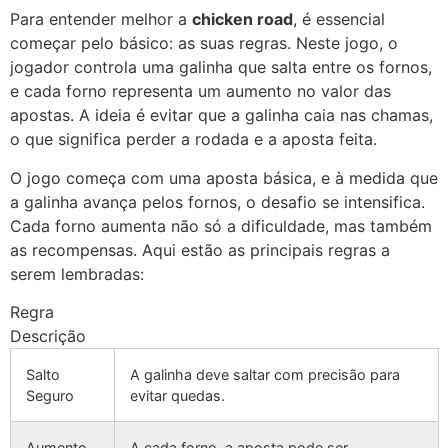
Para entender melhor a
chicken road
, é essencial
começar pelo básico: as suas regras. Neste jogo, o
jogador controla uma galinha que salta entre os fornos,
e cada forno representa um aumento no valor das
apostas. A ideia é evitar que a galinha caia nas chamas,
o que significa perder a rodada e a aposta feita.
O jogo começa com uma aposta básica, e à medida que
a galinha avança pelos fornos, o desafio se intensifica.
Cada forno aumenta não só a dificuldade, mas também
as recompensas. Aqui estão as principais regras a
serem lembradas:
Regra
Descrição
Salto
A galinha deve saltar com precisão para
Seguro
evitar quedas.
Aumento
A cada forno, a aposta pode ser