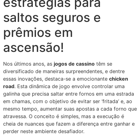
estratégias para
saltos seguros e
prêmios em
ascensão!
Nos últimos anos, as
jogos de cassino
têm se
diversificado de maneiras surpreendentes, e dentre
essas inovações, destaca-se a emocionante
chicken
road
. Esta dinâmica de jogo envolve controlar uma
galinha que precisa saltar entre fornos em uma estrada
em chamas, com o objetivo de evitar ser ‘fritada’ e, ao
mesmo tempo, aumentar suas apostas a cada forno que
atravessa. O conceito é simples, mas a execução é
cheia de nuances que fazem a diferença entre ganhar e
perder neste ambiente desafiador.