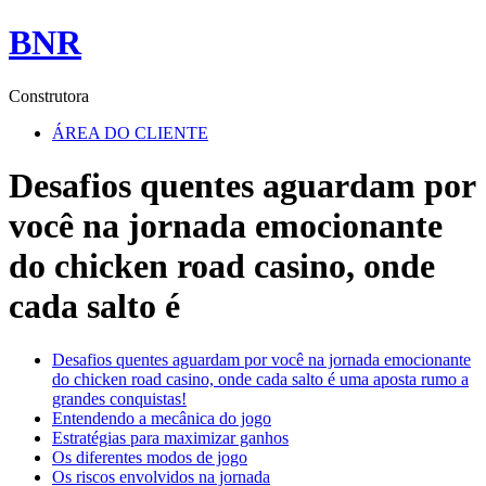
BNR
Construtora
ÁREA DO CLIENTE
Desafios quentes aguardam por
você na jornada emocionante
do chicken road casino, onde
cada salto é
Desafios quentes aguardam por você na jornada emocionante
do chicken road casino, onde cada salto é uma aposta rumo a
grandes conquistas!
Entendendo a mecânica do jogo
Estratégias para maximizar ganhos
Os diferentes modos de jogo
Os riscos envolvidos na jornada