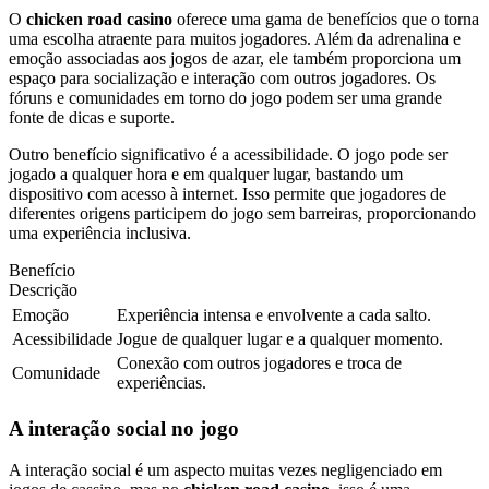
O
chicken road casino
oferece uma gama de benefícios que o torna
uma escolha atraente para muitos jogadores. Além da adrenalina e
emoção associadas aos jogos de azar, ele também proporciona um
espaço para socialização e interação com outros jogadores. Os
fóruns e comunidades em torno do jogo podem ser uma grande
fonte de dicas e suporte.
Outro benefício significativo é a acessibilidade. O jogo pode ser
jogado a qualquer hora e em qualquer lugar, bastando um
dispositivo com acesso à internet. Isso permite que jogadores de
diferentes origens participem do jogo sem barreiras, proporcionando
uma experiência inclusiva.
Benefício
Descrição
Emoção
Experiência intensa e envolvente a cada salto.
Acessibilidade
Jogue de qualquer lugar e a qualquer momento.
Conexão com outros jogadores e troca de
Comunidade
experiências.
A interação social no jogo
A interação social é um aspecto muitas vezes negligenciado em