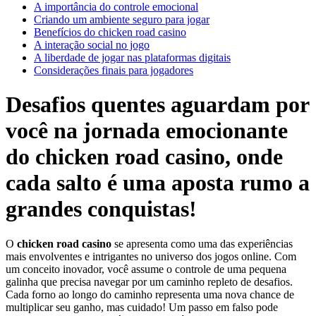
A importância do controle emocional
Criando um ambiente seguro para jogar
Benefícios do chicken road casino
A interação social no jogo
A liberdade de jogar nas plataformas digitais
Considerações finais para jogadores
Desafios quentes aguardam por
você na jornada emocionante
do chicken road casino, onde
cada salto é uma aposta rumo a
grandes conquistas!
O
chicken road casino
se apresenta como uma das experiências
mais envolventes e intrigantes no universo dos jogos online. Com
um conceito inovador, você assume o controle de uma pequena
galinha que precisa navegar por um caminho repleto de desafios.
Cada forno ao longo do caminho representa uma nova chance de
multiplicar seu ganho, mas cuidado! Um passo em falso pode