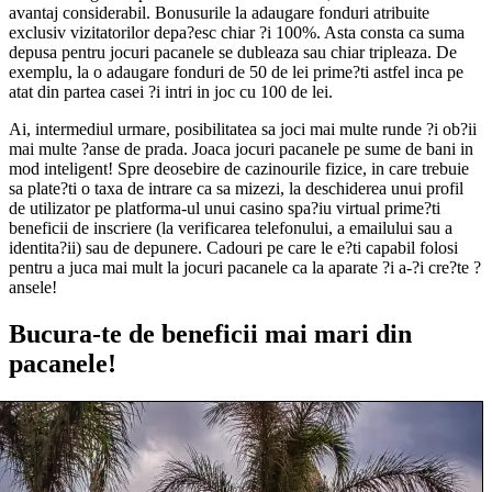
avantaj considerabil. Bonusurile la adaugare fonduri atribuite
exclusiv vizitatorilor depa?esc chiar ?i 100%. Asta consta ca suma
depusa pentru jocuri pacanele se dubleaza sau chiar tripleaza. De
exemplu, la o adaugare fonduri de 50 de lei prime?ti astfel inca pe
atat din partea casei ?i intri in joc cu 100 de lei.
Ai, intermediul urmare, posibilitatea sa joci mai multe runde ?i ob?ii
mai multe ?anse de prada. Joaca jocuri pacanele pe sume de bani in
mod inteligent! Spre deosebire de cazinourile fizice, in care trebuie
sa plate?ti o taxa de intrare ca sa mizezi, la deschiderea unui profil
de utilizator pe platforma-ul unui casino spa?iu virtual prime?ti
beneficii de inscriere (la verificarea telefonului, a emailului sau a
identita?ii) sau de depunere. Cadouri pe care le e?ti capabil folosi
pentru a juca mai mult la jocuri pacanele ca la aparate ?i a-?i cre?te ?
ansele!
Bucura-te de beneficii mai mari din
pacanele!