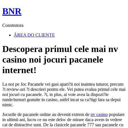
BNR
Construtora
ÁREA DO CLIENTE
Descopera primul cele mai nv
casino noi jocuri pacanele
internet!
La noi pe Joc Pacanele vei gasi apari?ii noi inaintea tuturor, precum
?i review-uri ?i descrieri pentru ele. Vei putea evalua primul cele mai
noi jocuri cu pacanele. ?i, in plus, ai voie avea la dispozi?ie
runde/turnuri gratuite in casino, astfel incat sa ca?tigi fara sa depui
nimic.
Jocurile de pacanele online au devenit extrem de
nv casino
populare
in ultimii ani, lucru ce nu este deloc de mirare daca avem in vedere
cat de distractive sunt.
De la clasicele pacanele 777 sau pacanele cu