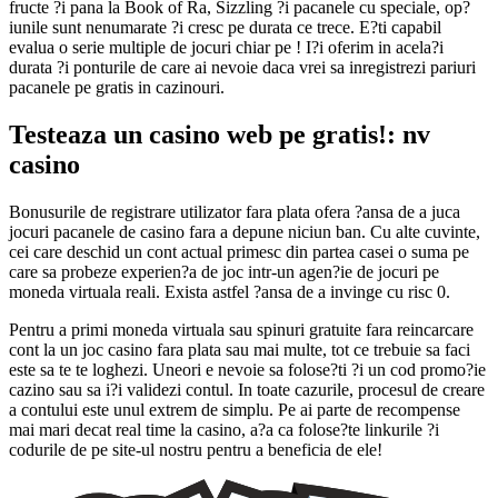
fructe ?i pana la Book of Ra, Sizzling ?i pacanele cu speciale, op?
iunile sunt nenumarate ?i cresc pe durata ce trece. E?ti capabil
evalua o serie multiple de jocuri chiar pe ! I?i oferim in acela?i
durata ?i ponturile de care ai nevoie daca vrei sa inregistrezi pariuri
pacanele pe gratis in cazinouri.
Testeaza un casino web pe gratis!: nv
casino
Bonusurile de registrare utilizator fara plata ofera ?ansa de a juca
jocuri pacanele de casino fara a depune niciun ban. Cu alte cuvinte,
cei care deschid un cont actual primesc din partea casei o suma pe
care sa probeze experien?a de joc intr-un agen?ie de jocuri pe
moneda virtuala reali. Exista astfel ?ansa de a invinge cu risc 0.
Pentru a primi moneda virtuala sau spinuri gratuite fara reincarcare
cont la un joc casino fara plata sau mai multe, tot ce trebuie sa faci
este sa te te loghezi. Uneori e nevoie sa folose?ti ?i un cod promo?ie
cazino sau sa i?i validezi contul. In toate cazurile, procesul de creare
a contului este unul extrem de simplu. Pe ai parte de recompense
mai mari decat real time la casino, a?a ca folose?te linkurile ?i
codurile de pe site-ul nostru pentru a beneficia de ele!