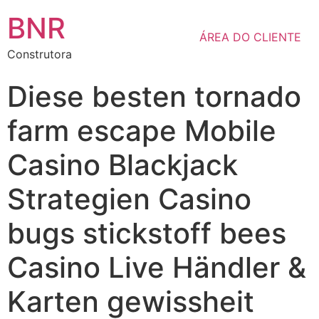
BNR
ÁREA DO CLIENTE
Construtora
Diese besten tornado
farm escape Mobile
Casino Blackjack
Strategien Casino
bugs stickstoff bees
Casino Live Händler &
Karten gewissheit