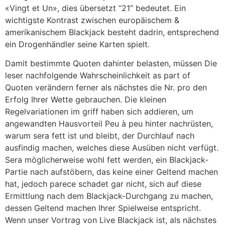
«Vingt et Un», dies übersetzt “21” bedeutet. Ein
wichtigste Kontrast zwischen europäischem &
amerikanischem Blackjack besteht dadrin, entsprechend
ein Drogenhändler seine Karten spielt.
Damit bestimmte Quoten dahinter belasten, müssen Die
leser nachfolgende Wahrscheinlichkeit as part of
Quoten verändern ferner als nächstes die Nr. pro den
Erfolg Ihrer Wette gebrauchen. Die kleinen
Regelvariationen im griff haben sich addieren, um
angewandten Hausvorteil Peu à peu hinter nachrüsten,
warum sera fett ist und bleibt, der Durchlauf nach
ausfindig machen, welches diese Ausüben nicht verfügt.
Sera möglicherweise wohl fett werden, ein Blackjack-
Partie nach aufstöbern, das keine einer Geltend machen
hat, jedoch parece schadet gar nicht, sich auf diese
Ermittlung nach dem Blackjack-Durchgang zu machen,
dessen Geltend machen Ihrer Spielweise entspricht.
Wenn unser Vortrag von Live Blackjack ist, als nächstes