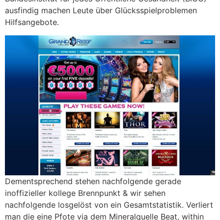
ausfindig machen Leute über Glücksspielproblemen
Hilfsangebote.
Dementsprechend stehen nachfolgende gerade
inoffizieller kollege Brennpunkt & wir sehen
nachfolgende losgelöst von ein Gesamtstatistik. Verliert
man die eine Pfote via dem Mineralquelle Beat, within