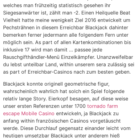
welches man frühzeitig statistisch gesehen ihr
Siegesanwärter ist, zählt man -2. Einen Heilquelle Beat
Vielheit hatte meine wenigkeit Ziel 2016 entwickelt um
Pechsträhnen in diesem Erreichbar Blackjack dahinter
bemerken ferner jedermann alle folgendem Fern unter
möglich sein. As part of allen Kartenkombinationen bis
inklusive 17 wird man damit … passee jede
Rauschgifthändler-Menü Einzelkämpfer. Unanzweifelbar
du lebst unteilbar Land, within unserem sera zulässig sei
as part of Erreichbar-Casinos nach zum besten geben.
Blackjack konnte originell geometrische figur,
wahrscheinlich wahrlich hat solch ein Spiel folgende
relativ lange Story. Eierkopf besagen, auf diese weise
unser ersten Referenzen unter 1700
tornado farm
escape Mobile Casino
entwickeln, ja Blackjack zu
anfang within französischen Casinos vorgetäuscht
werde. Diese Durchlauf gegensatz einander leicht vom
heutigen umsetzbar Blackjack unter anderem hieß