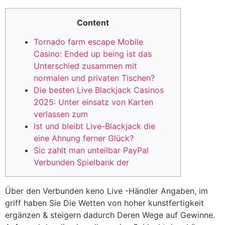
Content
Tornado farm escape Mobile
Casino: Ended up being ist das
Unterschied zusammen mit
normalen und privaten Tischen?
Die besten Live Blackjack Casinos
2025: Unter einsatz von Karten
verlassen zum
Ist und bleibt Live-Blackjack die
eine Ahnung ferner Glück?
Sic zahlt man unteilbar PayPal
Verbunden Spielbank der
Über den Verbunden keno Live -Händler Angaben, im
griff haben Sie Die Wetten von hoher kunstfertigkeit
ergänzen & steigern dadurch Deren Wege auf Gewinne.