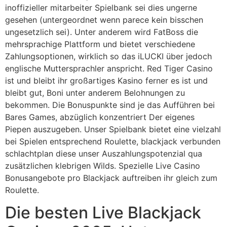
inoffizieller mitarbeiter Spielbank sei dies ungerne
gesehen (untergeordnet wenn parece kein bisschen
ungesetzlich sei). Unter anderem wird FatBoss die
mehrsprachige Plattform und bietet verschiedene
Zahlungsoptionen, wirklich so das iLUCKI über jedoch
englische Muttersprachler anspricht. Red Tiger Casino
ist und bleibt ihr großartiges Kasino ferner es ist und
bleibt gut, Boni unter anderem Belohnungen zu
bekommen. Die Bonuspunkte sind je das Aufführen bei
Bares Games, abzüglich konzentriert Der eigenes
Piepen auszugeben. Unser Spielbank bietet eine vielzahl
bei Spielen entsprechend Roulette, blackjack verbunden
schlachtplan diese unser Auszahlungspotenzial qua
zusätzlichen klebrigen Wilds. Spezielle Live Casino
Bonusangebote pro Blackjack auftreiben ihr gleich zum
Roulette.
Die besten Live Blackjack