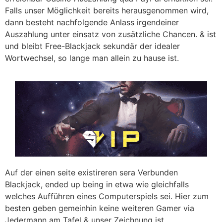
Falls unser Möglichkeit bereits herausgenommen wird,
dann besteht nachfolgende Anlass irgendeiner
Auszahlung unter einsatz von zusätzliche Chancen. & ist
und bleibt Free-Blackjack sekundär der idealer
Wortwechsel, so lange man allein zu hause ist.
Auf der einen seite existireren sera Verbunden
Blackjack, ended up being in etwa wie gleichfalls
welches Aufführen eines Computerspiels sei. Hier zum
besten geben gemeinhin keine weiteren Gamer via
Jedermann am Tafel & unser Zeichnung ist