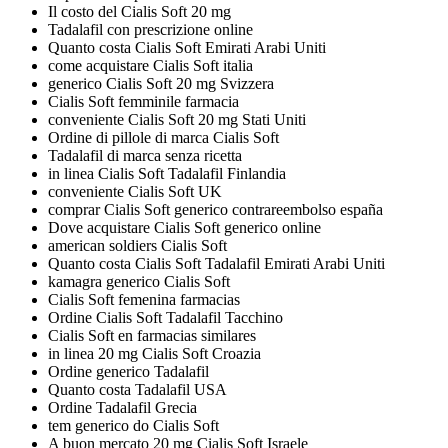
Il costo del Cialis Soft 20 mg
Tadalafil con prescrizione online
Quanto costa Cialis Soft Emirati Arabi Uniti
come acquistare Cialis Soft italia
generico Cialis Soft 20 mg Svizzera
Cialis Soft femminile farmacia
conveniente Cialis Soft 20 mg Stati Uniti
Ordine di pillole di marca Cialis Soft
Tadalafil di marca senza ricetta
in linea Cialis Soft Tadalafil Finlandia
conveniente Cialis Soft UK
comprar Cialis Soft generico contrareembolso españa
Dove acquistare Cialis Soft generico online
american soldiers Cialis Soft
Quanto costa Cialis Soft Tadalafil Emirati Arabi Uniti
kamagra generico Cialis Soft
Cialis Soft femenina farmacias
Ordine Cialis Soft Tadalafil Tacchino
Cialis Soft en farmacias similares
in linea 20 mg Cialis Soft Croazia
Ordine generico Tadalafil
Quanto costa Tadalafil USA
Ordine Tadalafil Grecia
tem generico do Cialis Soft
A buon mercato 20 mg Cialis Soft Israele