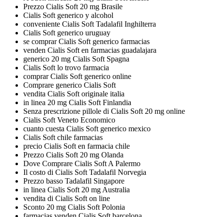
Prezzo Cialis Soft 20 mg Brasile
Cialis Soft generico y alcohol
conveniente Cialis Soft Tadalafil Inghilterra
Cialis Soft generico uruguay
se comprar Cialis Soft generico farmacias
venden Cialis Soft en farmacias guadalajara
generico 20 mg Cialis Soft Spagna
Cialis Soft lo trovo farmacia
comprar Cialis Soft generico online
Comprare generico Cialis Soft
vendita Cialis Soft originale italia
in linea 20 mg Cialis Soft Finlandia
Senza prescrizione pillole di Cialis Soft 20 mg online
Cialis Soft Veneto Economico
cuanto cuesta Cialis Soft generico mexico
Cialis Soft chile farmacias
precio Cialis Soft en farmacia chile
Prezzo Cialis Soft 20 mg Olanda
Dove Comprare Cialis Soft A Palermo
Il costo di Cialis Soft Tadalafil Norvegia
Prezzo basso Tadalafil Singapore
in linea Cialis Soft 20 mg Australia
vendita di Cialis Soft on line
Sconto 20 mg Cialis Soft Polonia
farmacias venden Cialis Soft barcelona