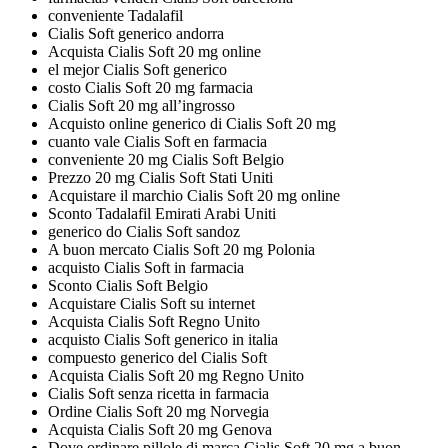
conveniente Tadalafil
Cialis Soft generico andorra
Acquista Cialis Soft 20 mg online
el mejor Cialis Soft generico
costo Cialis Soft 20 mg farmacia
Cialis Soft 20 mg all’ingrosso
Acquisto online generico di Cialis Soft 20 mg
cuanto vale Cialis Soft en farmacia
conveniente 20 mg Cialis Soft Belgio
Prezzo 20 mg Cialis Soft Stati Uniti
Acquistare il marchio Cialis Soft 20 mg online
Sconto Tadalafil Emirati Arabi Uniti
generico do Cialis Soft sandoz
A buon mercato Cialis Soft 20 mg Polonia
acquisto Cialis Soft in farmacia
Sconto Cialis Soft Belgio
Acquistare Cialis Soft su internet
Acquista Cialis Soft Regno Unito
acquisto Cialis Soft generico in italia
compuesto generico del Cialis Soft
Acquista Cialis Soft 20 mg Regno Unito
Cialis Soft senza ricetta in farmacia
Ordine Cialis Soft 20 mg Norvegia
Acquista Cialis Soft 20 mg Genova
Dove ordinare pillole di marca Cialis Soft 20 mg a buon