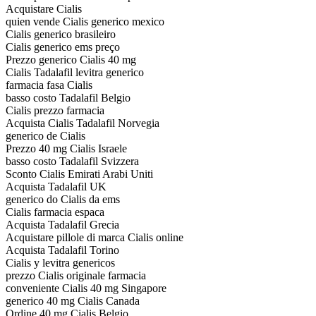
Acquistare Cialis
quien vende Cialis generico mexico
Cialis generico brasileiro
Cialis generico ems preço
Prezzo generico Cialis 40 mg
Cialis Tadalafil levitra generico
farmacia fasa Cialis
basso costo Tadalafil Belgio
Cialis prezzo farmacia
Acquista Cialis Tadalafil Norvegia
generico de Cialis
Prezzo 40 mg Cialis Israele
basso costo Tadalafil Svizzera
Sconto Cialis Emirati Arabi Uniti
Acquista Tadalafil UK
generico do Cialis da ems
Cialis farmacia espaсa
Acquista Tadalafil Grecia
Acquistare pillole di marca Cialis online
Acquista Tadalafil Torino
Cialis y levitra genericos
prezzo Cialis originale farmacia
conveniente Cialis 40 mg Singapore
generico 40 mg Cialis Canada
Ordine 40 mg Cialis Belgio