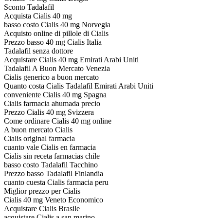
Sconto Tadalafil
Acquista Cialis 40 mg
basso costo Cialis 40 mg Norvegia
Acquisto online di pillole di Cialis
Prezzo basso 40 mg Cialis Italia
Tadalafil senza dottore
Acquistare Cialis 40 mg Emirati Arabi Uniti
Tadalafil A Buon Mercato Venezia
Cialis generico a buon mercato
Quanto costa Cialis Tadalafil Emirati Arabi Uniti
conveniente Cialis 40 mg Spagna
Cialis farmacia ahumada precio
Prezzo Cialis 40 mg Svizzera
Come ordinare Cialis 40 mg online
A buon mercato Cialis
Cialis original farmacia
cuanto vale Cialis en farmacia
Cialis sin receta farmacias chile
basso costo Tadalafil Tacchino
Prezzo basso Tadalafil Finlandia
cuanto cuesta Cialis farmacia peru
Miglior prezzo per Cialis
Cialis 40 mg Veneto Economico
Acquistare Cialis Brasile
acquistare Cialis a san marino