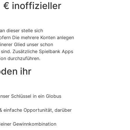
 inoffizieller
 dieser stelle sich
ofern Die mehrere Konten anlegen
einerer Glied unser schon
sind. Zusätzliche Spielbank Apps
ion durchzuführen.
den ihr
nser Schlüssel in ein Globus
& einfache Opportunität, darüber
ndeiner Gewinnkombination