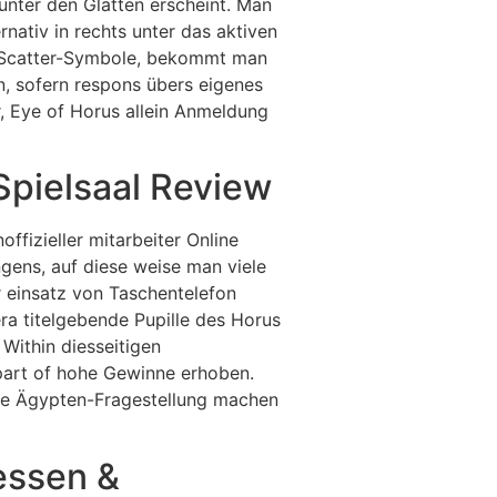
unter den Glätten erscheint. Man
nativ in rechts unter das aktiven
 Scatter-Symbole, bekommt man
, sofern respons übers eigenes
r, Eye of Horus allein Anmeldung
 Spielsaal Review
ffizieller mitarbeiter Online
gens, auf diese weise man viele
r einsatz von Taschentelefon
era titelgebende Pupille des Horus
Within diesseitigen
part of hohe Gewinne erhoben.
ebte Ägypten-Fragestellung machen
essen &