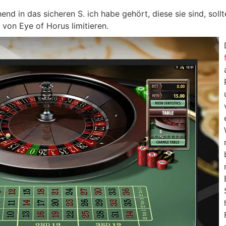
nd in das sicheren S. ich habe gehört, diese sie sind, sollt
von Eye of Horus limitieren.