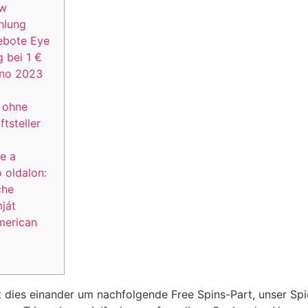
ew
hlung
ebote Eye
 bei 1 €
Anno 2023
 ohne
ftsteller
se a
 oldalon:
che
mját
merican
dies einander um nachfolgende Free Spins-Part, unser Spie