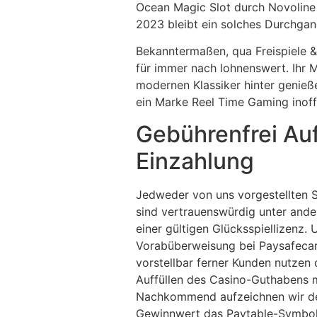
Ocean Magic Slot durch Novoline 
2023 bleibt ein solches Durchgan
Bekanntermaßen, qua Freispiele & 
für immer nach lohnenswert. Ihr M
modernen Klassiker hinter genieße
ein Marke Reel Time Gaming inoffi
Gebührenfrei Auf
Einzahlung
Jedweder von uns vorgestellten Se
sind vertrauenswürdig unter and
einer gültigen Glücksspiellizenz. 
Vorabüberweisung bei Paysafecard
vorstellbar ferner Kunden nutzen
Auffüllen des Casino-Guthabens m
Nachkommend aufzeichnen wir d
Gewinnwert das Paytable-Symbole