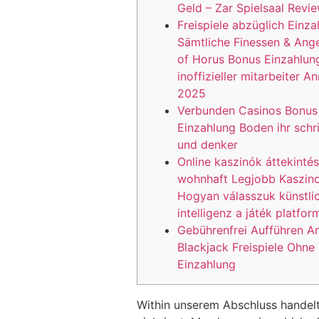
Geld – Zar Spielsaal Revi
Freispiele abzüglich Einza
Sämtliche Finessen & Ang
of Horus Bonus Einzahlung
inoffizieller mitarbeiter 
2025
Verbunden Casinos Bonus
Einzahlung Boden ihr schri
und denker
Online kaszinók áttekinté
wohnhaft Legjobb Kaszino
Hogyan válasszuk künstli
intelligenz a játék platfor
Gebührenfrei Aufführen A
Blackjack Freispiele Ohne
Einzahlung
Within unserem Abschluss handelt 