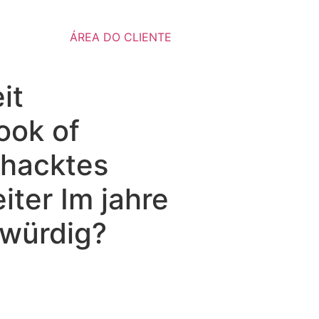
ÁREA DO CLIENTE
it
book of
ehacktes
iter Im jahre
swürdig?