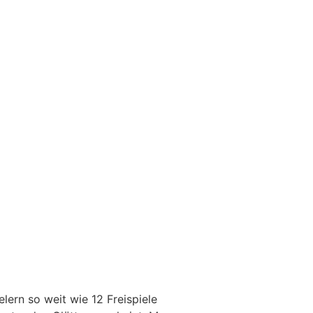
lern so weit wie 12 Freispiele