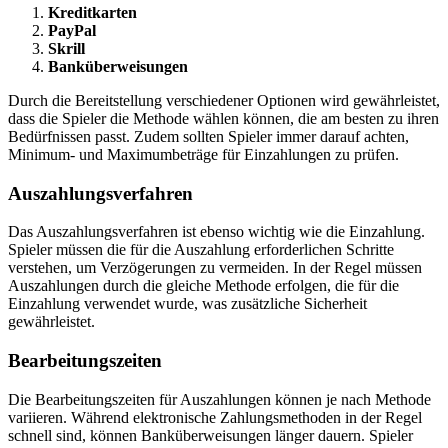
Kreditkarten
PayPal
Skrill
Banküberweisungen
Durch die Bereitstellung verschiedener Optionen wird gewährleistet,
dass die Spieler die Methode wählen können, die am besten zu ihren
Bedürfnissen passt. Zudem sollten Spieler immer darauf achten,
Minimum- und Maximumbeträge für Einzahlungen zu prüfen.
Auszahlungsverfahren
Das Auszahlungsverfahren ist ebenso wichtig wie die Einzahlung.
Spieler müssen die für die Auszahlung erforderlichen Schritte
verstehen, um Verzögerungen zu vermeiden. In der Regel müssen
Auszahlungen durch die gleiche Methode erfolgen, die für die
Einzahlung verwendet wurde, was zusätzliche Sicherheit
gewährleistet.
Bearbeitungszeiten
Die Bearbeitungszeiten für Auszahlungen können je nach Methode
variieren. Während elektronische Zahlungsmethoden in der Regel
schnell sind, können Banküberweisungen länger dauern. Spieler