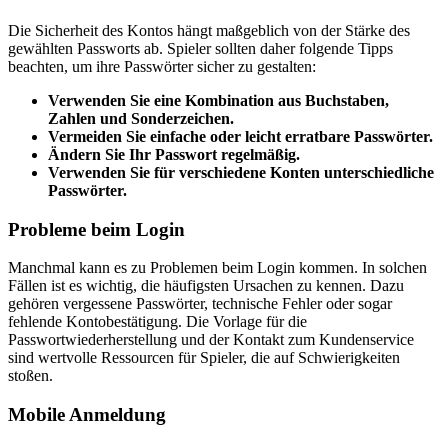
Die Sicherheit des Kontos hängt maßgeblich von der Stärke des
gewählten Passworts ab. Spieler sollten daher folgende Tipps
beachten, um ihre Passwörter sicher zu gestalten:
Verwenden Sie eine Kombination aus Buchstaben,
Zahlen und Sonderzeichen.
Vermeiden Sie einfache oder leicht erratbare Passwörter.
Ändern Sie Ihr Passwort regelmäßig.
Verwenden Sie für verschiedene Konten unterschiedliche
Passwörter.
Probleme beim Login
Manchmal kann es zu Problemen beim Login kommen. In solchen
Fällen ist es wichtig, die häufigsten Ursachen zu kennen. Dazu
gehören vergessene Passwörter, technische Fehler oder sogar
fehlende Kontobestätigung. Die Vorlage für die
Passwortwiederherstellung und der Kontakt zum Kundenservice
sind wertvolle Ressourcen für Spieler, die auf Schwierigkeiten
stoßen.
Mobile Anmeldung