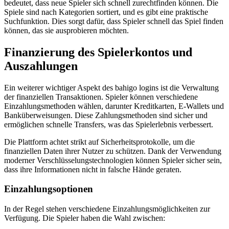
bedeutet, dass neue Spieler sich schnell zurechtfinden können. Die
Spiele sind nach Kategorien sortiert, und es gibt eine praktische
Suchfunktion. Dies sorgt dafür, dass Spieler schnell das Spiel finden
können, das sie ausprobieren möchten.
Finanzierung des Spielerkontos und
Auszahlungen
Ein weiterer wichtiger Aspekt des bahigo logins ist die Verwaltung
der finanziellen Transaktionen. Spieler können verschiedene
Einzahlungsmethoden wählen, darunter Kreditkarten, E-Wallets und
Banküberweisungen. Diese Zahlungsmethoden sind sicher und
ermöglichen schnelle Transfers, was das Spielerlebnis verbessert.
Die Plattform achtet strikt auf Sicherheitsprotokolle, um die
finanziellen Daten ihrer Nutzer zu schützen. Dank der Verwendung
moderner Verschlüsselungstechnologien können Spieler sicher sein,
dass ihre Informationen nicht in falsche Hände geraten.
Einzahlungsoptionen
In der Regel stehen verschiedene Einzahlungsmöglichkeiten zur
Verfügung. Die Spieler haben die Wahl zwischen: