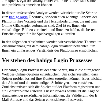
alle Spieler, egal ob Anfänger oder erfahrene Nutzer, sich schnell
und problemlos anmelden können.
In dieser umfassenden Analyse werden wir nicht nur die Schritte
zum
bahigo login
Überblick, sondern auch wichtige Aspekte der
Plattform, ihre Vorzüge und die Herausforderungen, die mit dem
Online-Glücksspiel verbunden sind. Ziel ist es, Ihnen ein
vollständiges Bild zu vermitteln und Ihnen zu helfen, die besten
Entscheidungen für Ihr Spielvergnügen zu treffen.
In den folgenden Abschnitten werden wir verschiedene Themen im
Zusammenhang mit dem bahigo login detailliert betrachten, um
Ihnen ein umfassendes Verständnis der Plattform zu ermöglichen.
Verstehen des bahigo Login Prozesses
Der bahigo login Prozess ist der erste Schritt, um in die aufregende
Welt des Online-Spielens einzutauchen. Um sicherzustellen, dass
Spieler problemlos auf ihre Konten zugreifen können, ist es wichtig,
den Ablauf und die notwendigen Schritte genau zu verstehen.
Zunächst müssen sich die Spieler auf der Plattform registrieren und
ein Benutzerkonto erstellen. Dieser Prozess beinhaltet die Angabe
grundlegender persönlicher Informationen, die Validierung der E-
Mail-Adresse und das Setzen eines sicheren Passworts.