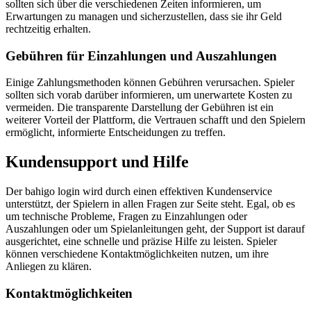
sollten sich über die verschiedenen Zeiten informieren, um
Erwartungen zu managen und sicherzustellen, dass sie ihr Geld
rechtzeitig erhalten.
Gebühren für Einzahlungen und Auszahlungen
Einige Zahlungsmethoden können Gebühren verursachen. Spieler
sollten sich vorab darüber informieren, um unerwartete Kosten zu
vermeiden. Die transparente Darstellung der Gebühren ist ein
weiterer Vorteil der Plattform, die Vertrauen schafft und den Spielern
ermöglicht, informierte Entscheidungen zu treffen.
Kundensupport und Hilfe
Der bahigo login wird durch einen effektiven Kundenservice
unterstützt, der Spielern in allen Fragen zur Seite steht. Egal, ob es
um technische Probleme, Fragen zu Einzahlungen oder
Auszahlungen oder um Spielanleitungen geht, der Support ist darauf
ausgerichtet, eine schnelle und präzise Hilfe zu leisten. Spieler
können verschiedene Kontaktmöglichkeiten nutzen, um ihre
Anliegen zu klären.
Kontaktmöglichkeiten