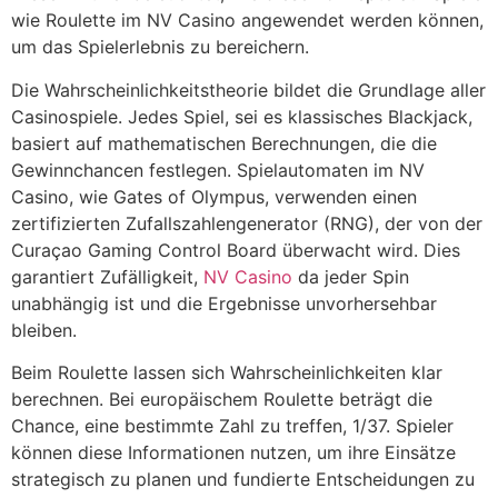
wie Roulette im NV Casino angewendet werden können,
um das Spielerlebnis zu bereichern.
Die Wahrscheinlichkeitstheorie bildet die Grundlage aller
Casinospiele. Jedes Spiel, sei es klassisches Blackjack,
basiert auf mathematischen Berechnungen, die die
Gewinnchancen festlegen. Spielautomaten im NV
Casino, wie Gates of Olympus, verwenden einen
zertifizierten Zufallszahlengenerator (RNG), der von der
Curaçao Gaming Control Board überwacht wird. Dies
garantiert Zufälligkeit,
NV Casino
da jeder Spin
unabhängig ist und die Ergebnisse unvorhersehbar
bleiben.
Beim Roulette lassen sich Wahrscheinlichkeiten klar
berechnen. Bei europäischem Roulette beträgt die
Chance, eine bestimmte Zahl zu treffen, 1/37. Spieler
können diese Informationen nutzen, um ihre Einsätze
strategisch zu planen und fundierte Entscheidungen zu