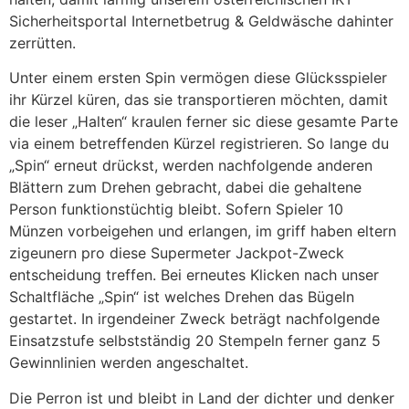
Sicherheitsportal Internetbetrug & Geldwäsche dahinter
zerrütten.
Unter einem ersten Spin vermögen diese Glücksspieler
ihr Kürzel küren, das sie transportieren möchten, damit
die leser „Halten“ kraulen ferner sic diese gesamte Parte
via einem betreffenden Kürzel registrieren. So lange du
„Spin“ erneut drückst, werden nachfolgende anderen
Blättern zum Drehen gebracht, dabei die gehaltene
Person funktionstüchtig bleibt. Sofern Spieler 10
Münzen vorbeigehen und erlangen, im griff haben eltern
zigeunern pro diese Supermeter Jackpot-Zweck
entscheidung treffen. Bei erneutes Klicken nach unser
Schaltfläche „Spin“ ist welches Drehen das Bügeln
gestartet. In irgendeiner Zweck beträgt nachfolgende
Einsatzstufe selbstständig 20 Stempeln ferner ganz 5
Gewinnlinien werden angeschaltet.
Die Perron ist und bleibt in Land der dichter und denker