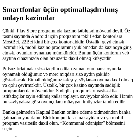
Smartfonlar üçün optimallaşdırılmış
onlayn kazinolar
Çünki, Play Store proqramında kazino tətbiqləri mövcud deyil. Öz
rəsmi saytında Android üçün proqramını təklif edən kontorlara
MostBet, 22Bet kimi bir çox kontor aiddir. Üstəlik, qeyd etmək
lazımdır ki, mobil kazino proqramını yükləmədən də kazinoya giriş
etmək, oyunları oynamaq mümkündür. Bunun üçün kontorun veb
saytına cihazınızda olan brauzerlə daxil olmaq kifayətdir.
Pulsuz fırlatmalar sizə təqdim edilən zaman onu hansı oyunda
oynamalı olduğunuz və mərc miqdarı sizə aydın şəkildə
göstəriləcək. Etməli olduğunuz tək şey, söylənən oyuna daxil olmaq
və qolu çevirməkdir. Üstəlik, bir çox kazino saytında sadiqlik
proqramları da mövcuddur. Sadiqlik proqramları vasitəsi ilə
istifadəçilər təyin edilmiş xallar toplayır, səviyyələr əldə edir. Həmin
bu səviyyələrə görə oyunçulara müəyyən imtiyazlar təmin edilir.
Banka gəlmədən Kapital Bankın online odeme xidmətindən banka
gəlmədən yararlanın Elektron pul kisəsinə saytdan və ya mobil
proqram vasitəsilə daxil olun. “Kommunal ödənişlər” bölməsini
seçin.