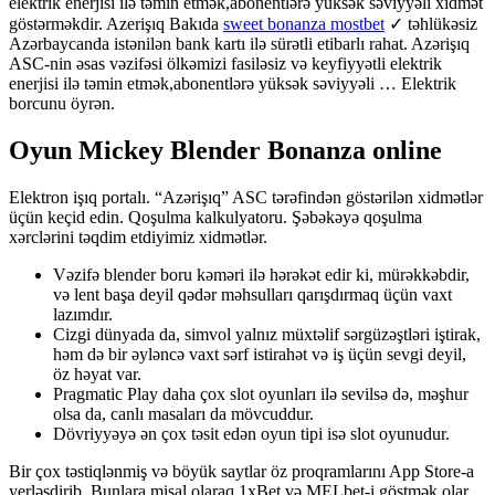
elektrik enerjisi ilə təmin etmək,abonentlərə yüksək səviyyəli xidmət
göstərməkdir. Azerişıq Bakıda
sweet bonanza mostbet
✓ təhlükəsiz
Azərbaycanda istənilən bank kartı ilə sürətli etibarlı rahat. Azərişıq
ASC-nin əsas vəzifəsi ölkəmizi fasiləsiz və keyfiyyətli elektrik
enerjisi ilə təmin etmək,abonentlərə yüksək səviyyəli … Elektrik
borcunu öyrən.
Oyun Mickey Blender Bonanza online
Elektron işıq portalı. “Azərişıq” ASC tərəfindən göstərilən xidmətlər
üçün keçid edin. Qoşulma kalkulyatoru. Şəbəkəyə qoşulma
xərclərini təqdim etdiyimiz xidmətlər.
Vəzifə blender boru kəməri ilə hərəkət edir ki, mürəkkəbdir,
və lent başa deyil qədər məhsulları qarışdırmaq üçün vaxt
lazımdır.
Cizgi dünyada da, simvol yalnız müxtəlif sərgüzəştləri iştirak,
həm də bir əyləncə vaxt sərf istirahət və iş üçün sevgi deyil,
öz həyat var.
Pragmatic Play daha çox slot oyunları ilə sevilsə də, məşhur
olsa da, canlı masaları da mövcuddur.
Dövriyyəyə ən çox təsit edən oyun tipi isə slot oyunudur.
Bir çox təstiqlənmiş və böyük saytlar öz proqramlarını App Store-a
yerləşdirib. Bunlara misal olaraq 1xBet və MELbet-i göstmək olar.