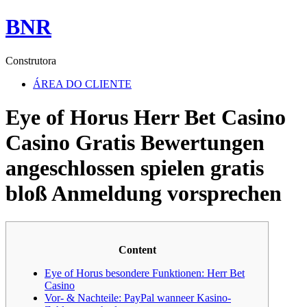
BNR
Construtora
ÁREA DO CLIENTE
Eye of Horus Herr Bet Casino
Casino Gratis Bewertungen
angeschlossen spielen gratis
bloß Anmeldung vorsprechen
Content
Eye of Horus besondere Funktionen: Herr Bet
Casino
Vor- & Nachteile: PayPal wanneer Kasino-