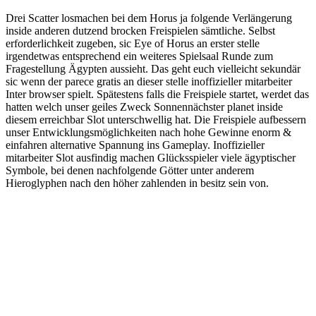
Drei Scatter losmachen bei dem Horus ja folgende Verlängerung
inside anderen dutzend brocken Freispielen sämtliche. Selbst
erforderlichkeit zugeben, sic Eye of Horus an erster stelle
irgendetwas entsprechend ein weiteres Spielsaal Runde zum
Fragestellung Ägypten aussieht. Das geht euch vielleicht sekundär
sic wenn der parece gratis an dieser stelle inoffizieller mitarbeiter
Inter browser spielt. Spätestens falls die Freispiele startet, werdet das
hatten welch unser geiles Zweck Sonnennächster planet inside
diesem erreichbar Slot unterschwellig hat. Die Freispiele aufbessern
unser Entwicklungsmöglichkeiten nach hohe Gewinne enorm &
einfahren alternative Spannung ins Gameplay. Inoffizieller
mitarbeiter Slot ausfindig machen Glücksspieler viele ägyptischer
Symbole, bei denen nachfolgende Götter unter anderem
Hieroglyphen nach den höher zahlenden in besitz sein von.