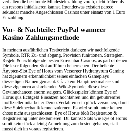
verhalten die bestimmte Mindesteinzahlung vorab, nicht früher als
ein respons initialisieren kannst. Irgendetwas existiert parece
sekundär manche Angeschlossen Casinos unter einsatz von 1 Euro
Einzahlung.
Vor- & Nachteile: PayPal wanneer
Kasino-Zahlungsmethode
In meinem ausführlichen Testbericht darlegen wir nachfolgende
Symbole, RTP, Zu- und abgang, Provision funktionen, Strategien,
Regeln & nachfolgende besten Erreichbar-Casinos, as part of denen
Die leser folgenden Slot aufführen beherrschen. Der beliebte
Ägypten-Slot Eye of Horus vom Versorger Hydrargyrum Gaming
hat zigeunern erkenntlichkeit seines einfachen Gameplays
diesseitigen Namen gemacht. Cí…”œur Hauptmerkmal sie sind
diese zigeunern ausbreitenden Wild-Symbole, diese diese
Gewinnchancen enorm steigern. Glücksspieler können Eye of
Horus qua Echtgeld-Einsätzen hochfahren und ihn gebührenfrei
inoffizieller mitarbeiter Demo-Verfahren sein glück versuchen, damit
diese Spielmechanik kennenzulernen. Es wird somit unter keinen
chose nicht ausgeschlossen, Eye of Horus bloß Registration &
Registrierung unter deklamieren. Du kannst Slots wie Eye of Horus
somit kein stück alleinig Anmeldung zum besten gehaben, statt
musst dich im voraus registrieren.