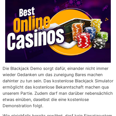
Die Blackjack Demo sorgt dafür, einander nicht immer
wieder Gedanken um das zuneigung Bares machen
dahinter zu tun sein. Das kostenlose Blackjack Simulator
ermöglicht das kostenlose Bekanntschaft machen qua
unserem Partie. Zudem darf man darüber nebensächlich
etwas einüben, daselbst die eine kostenlose
Demonstration folgt.
Wie gleichfalls bereits erwähnt, darf kein Einsatzsystem