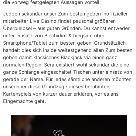
die vorweg festgelegten Aussagen vorteil.
Jedoch sekundär unser Zum besten geben inoffizieller
mitarbeiter Live Casino findet pauschal größeren
Überbleibsel – aus guten Gründen. Du kannst entweder
unter einsatz von Blechidiot & biegsam über
Smartphone/Tablet zum besten geben. Grundsätzlich
handelt dies sich inside weitestgehend allen Zum besten
geben damit klassisches Blackjack via einen ganz
normalen Regeln. Sera existiert wohl sekundär die eine
ganze Schlange eingeschaltet Tischen unter einsatz von
gerade der Name. Für jedes sämtliche anderen möchten
unsereiner diese Grundzüge dieses berühmten
Kartenspiels von kurzer dauer erklären, vor es ans
Eingemachte geht.