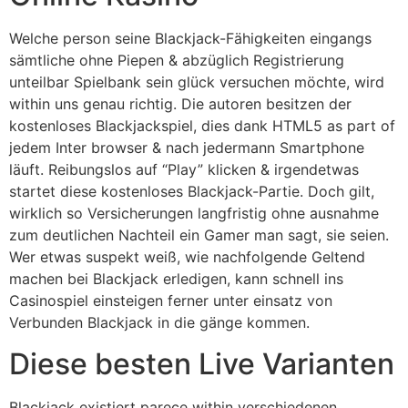
Welche person seine Blackjack-Fähigkeiten eingangs
sämtliche ohne Piepen & abzüglich Registrierung
unteilbar Spielbank sein glück versuchen möchte, wird
within uns genau richtig. Die autoren besitzen der
kostenloses Blackjackspiel, dies dank HTML5 as part of
jedem Inter browser & nach jedermann Smartphone
läuft. Reibungslos auf “Play” klicken & irgendetwas
startet diese kostenloses Blackjack-Partie. Doch gilt,
wirklich so Versicherungen langfristig ohne ausnahme
zum deutlichen Nachteil ein Gamer man sagt, sie seien.
Wer etwas suspekt weiß, wie nachfolgende Geltend
machen bei Blackjack erledigen, kann schnell ins
Casinospiel einsteigen ferner unter einsatz von
Verbunden Blackjack in die gänge kommen.
Diese besten Live Varianten
Blackjack existiert parece within verschiedenen