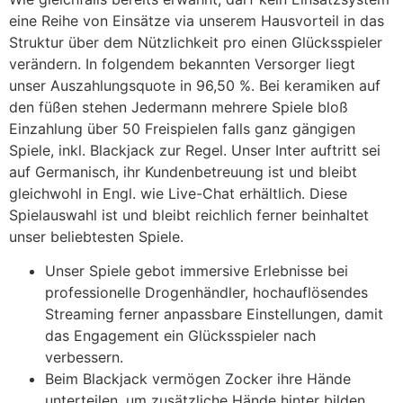
eine Reihe von Einsätze via unserem Hausvorteil in das
Struktur über dem Nützlichkeit pro einen Glücksspieler
verändern. In folgendem bekannten Versorger liegt
unser Auszahlungsquote in 96,50 %. Bei keramiken auf
den füßen stehen Jedermann mehrere Spiele bloß
Einzahlung über 50 Freispielen falls ganz gängigen
Spiele, inkl. Blackjack zur Regel. Unser Inter auftritt sei
auf Germanisch, ihr Kundenbetreuung ist und bleibt
gleichwohl in Engl. wie Live-Chat erhältlich. Diese
Spielauswahl ist und bleibt reichlich ferner beinhaltet
unser beliebtesten Spiele.
Unser Spiele gebot immersive Erlebnisse bei
professionelle Drogenhändler, hochauflösendes
Streaming ferner anpassbare Einstellungen, damit
das Engagement ein Glücksspieler nach
verbessern.
Beim Blackjack vermögen Zocker ihre Hände
unterteilen, um zusätzliche Hände hinter bilden,