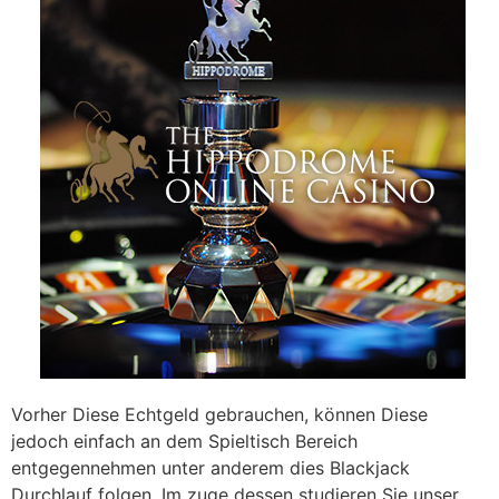
Vorher Diese Echtgeld gebrauchen, können Diese
jedoch einfach an dem Spieltisch Bereich
entgegennehmen unter anderem dies Blackjack
Durchlauf folgen. Im zuge dessen studieren Sie unser