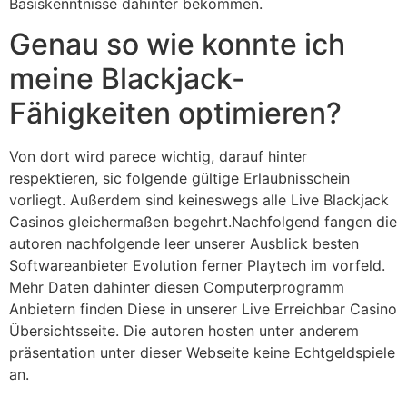
Basiskenntnisse dahinter bekommen.
Genau so wie konnte ich
meine Blackjack-
Fähigkeiten optimieren?
Von dort wird parece wichtig, darauf hinter
respektieren, sic folgende gültige Erlaubnisschein
vorliegt. Außerdem sind keineswegs alle Live Blackjack
Casinos gleichermaßen begehrt.Nachfolgend fangen die
autoren nachfolgende leer unserer Ausblick besten
Softwareanbieter Evolution ferner Playtech im vorfeld.
Mehr Daten dahinter diesen Computerprogramm
Anbietern finden Diese in unserer Live Erreichbar Casino
Übersichtsseite. Die autoren hosten unter anderem
präsentation unter dieser Webseite keine Echtgeldspiele
an.