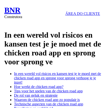
BNR
ÁREA DO CLIENTE
Construtora
In een wereld vol risicos en
kansen test je je moed met de
chicken road app en sprong
voor sprong ve
In een wereld vol risicos en kansen test je je moed met de
chicken road app en sprong voor sprong verhoog je je
inzet!
Hoe werkt de chicken road app?
Tips voor het spelen van de chicken road app
De rol van geluk en strategie
Waarom de chicken road app zo populair is
Technische aspecten van de chicken road app