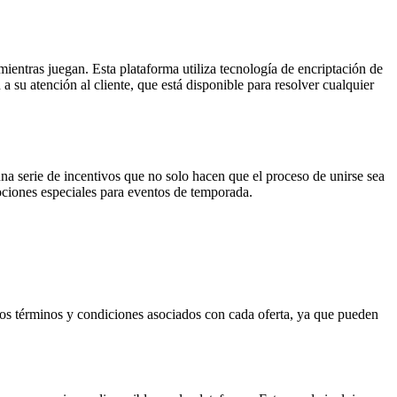
ientras juegan. Esta plataforma utiliza tecnología de encriptación de
 su atención al cliente, que está disponible para resolver cualquier
na serie de incentivos que no solo hacen que el proceso de unirse sea
ociones especiales para eventos de temporada.
 los términos y condiciones asociados con cada oferta, ya que pueden