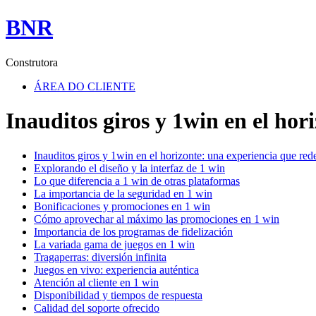
BNR
Construtora
ÁREA DO CLIENTE
Inauditos giros y 1win en el hor
Inauditos giros y 1win en el horizonte: una experiencia que rede
Explorando el diseño y la interfaz de 1 win
Lo que diferencia a 1 win de otras plataformas
La importancia de la seguridad en 1 win
Bonificaciones y promociones en 1 win
Cómo aprovechar al máximo las promociones en 1 win
Importancia de los programas de fidelización
La variada gama de juegos en 1 win
Tragaperras: diversión infinita
Juegos en vivo: experiencia auténtica
Atención al cliente en 1 win
Disponibilidad y tiempos de respuesta
Calidad del soporte ofrecido