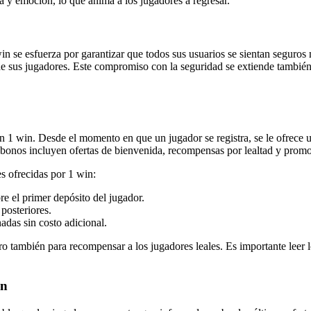
 y emoción, lo que anima a los jugadores a regresar.
se esfuerza por garantizar que todos sus usuarios se sientan seguros m
e sus jugadores. Este compromiso con la seguridad se extiende también a
en 1 win. Desde el momento en que un jugador se registra, se le ofrece u
os bonos incluyen ofertas de bienvenida, recompensas por lealtad y prom
es ofrecidas por 1 win:
re el primer depósito del jugador.
posteriores.
adas sin costo adicional.
ero también para recompensar a los jugadores leales. Es importante leer
in