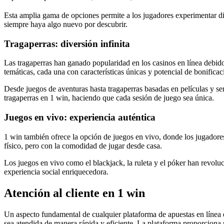
Esta amplia gama de opciones permite a los jugadores experimentar dif
siempre haya algo nuevo por descubrir.
Tragaperras: diversión infinita
Las tragaperras han ganado popularidad en los casinos en línea debido
temáticas, cada una con características únicas y potencial de bonificac
Desde juegos de aventuras hasta tragaperras basadas en películas y se
tragaperras en 1 win, haciendo que cada sesión de juego sea única.
Juegos en vivo: experiencia auténtica
1 win también ofrece la opción de juegos en vivo, donde los jugadores 
físico, pero con la comodidad de jugar desde casa.
Los juegos en vivo como el blackjack, la ruleta y el póker han revolu
experiencia social enriquecedora.
Atención al cliente en 1 win
Un aspecto fundamental de cualquier plataforma de apuestas en línea es
sea atendida de manera rápida y eficiente. La plataforma proporciona 