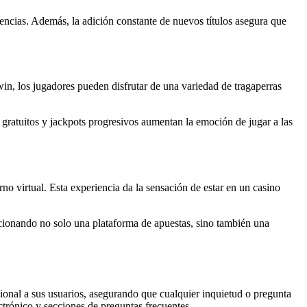
rencias. Además, la adición constante de nuevos títulos asegura que
win, los jugadores pueden disfrutar de una variedad de tragaperras
 gratuitos y jackpots progresivos aumentan la emoción de jugar a las
no virtual. Esta experiencia da la sensación de estar en un casino
rcionando no solo una plataforma de apuestas, sino también una
cional a sus usuarios, asegurando que cualquier inquietud o pregunta
ctrónico y secciones de preguntas frecuentes.