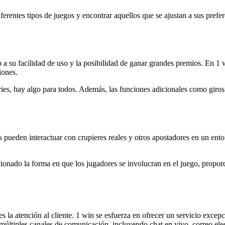
erentes tipos de juegos y encontrar aquellos que se ajustan a sus prefe
 a su facilidad de uso y la posibilidad de ganar grandes premios. En 1 
iones.
ries, hay algo para todos. Además, las funciones adicionales como giros
pueden interactuar con crupieres reales y otros apostadores en un entor
cionado la forma en que los jugadores se involucran en el juego, propo
 la atención al cliente. 1 win se esfuerza en ofrecer un servicio excep
múltiples canales de comunicación, incluyendo chat en vivo, correo ele