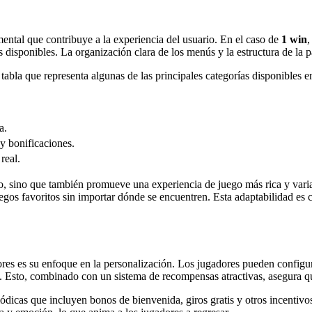
ental que contribuye a la experiencia del usuario. En el caso de
1 win
,
s disponibles. La organización clara de los menús y la estructura de la
tabla que representa algunas de las principales categorías disponibles e
a.
 y bonificaciones.
real.
itio, sino que también promueve una experiencia de juego más rica y var
juegos favoritos sin importar dónde se encuentren. Esta adaptabilidad es
res es su enfoque en la personalización. Los jugadores pueden configura
. Esto, combinado con un sistema de recompensas atractivas, asegura qu
icas que incluyen bonos de bienvenida, giros gratis y otros incentivos