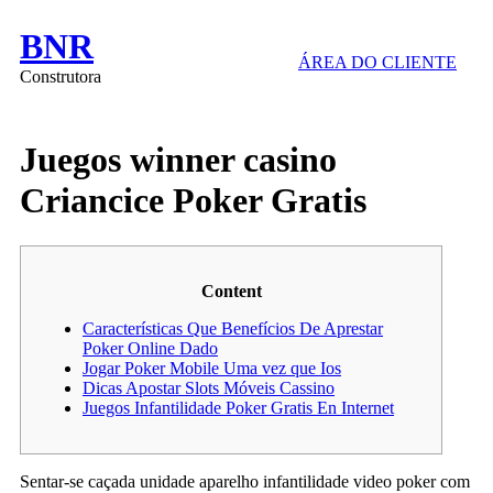
BNR
ÁREA DO CLIENTE
Construtora
Juegos winner casino
Criancice Poker Gratis
Content
Características Que Benefícios De Aprestar
Poker Online Dado
Jogar Poker Mobile Uma vez que Ios
Dicas Apostar Slots Móveis Cassino
Juegos Infantilidade Poker Gratis En Internet
Sentar-se caçada unidade aparelho infantilidade video poker com