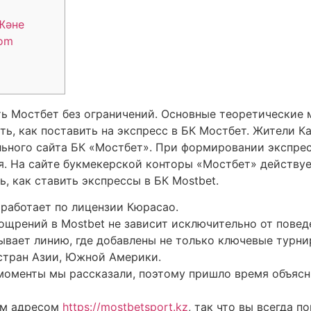
Және
Com
ть Мостбет без ограничений. Основные теоретические 
ь, как поставить на экспресс в БК Мостбет. Жители К
ного сайта БК «Мостбет». При формировании экспрес
ия. На сайте букмекерской конторы «Мостбет» действу
, как ставить экспрессы в БК Mostbet.
работает по лицензии Кюрасао.
щрений в Mostbet не зависит исключительно от повед
ывает линию, где добавлены не только ключевые турни
стран Азии, Южной Америки.
оменты мы рассказали, поэтому пришло время объясни
ым адресом
https://mostbetsport.kz
, так что вы всегда п