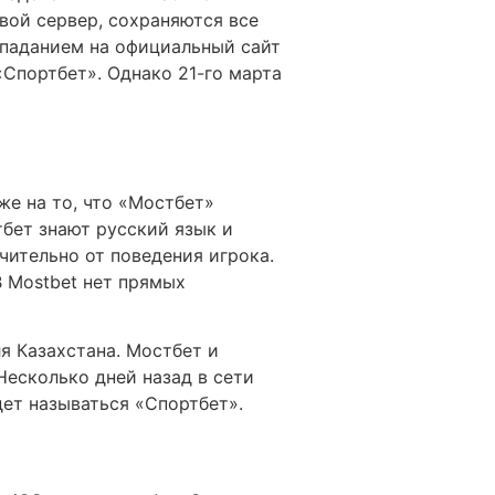
вой сервер, сохраняются все
опаданием на официальный сайт
Спортбет». Однако 21-го марта
же на то, что «Мостбет»
бет знают русский язык и
чительно от поведения игрока.
В Mostbet нет прямых
я Казахстана. Мостбет и
есколько дней назад в сети
дет называться «Спортбет».