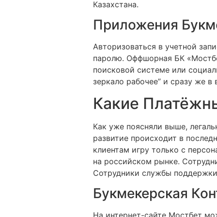
Казахстана.
Приложения Букм
Авторизоваться в учетной запи
паролю. Оффшорная БК «Мостбе
поисковой системе или социаль
зеркало рабочее” и сразу же в
Какие Платёжн
Как уже поясняли выше, легаль
развитие происходит в послед
клиентам игру только с персо
на российском рынке. Сотрудн
Сотрудники службы поддержки 
Букмекерская Кон
На интернет-сайте Мостбет мо