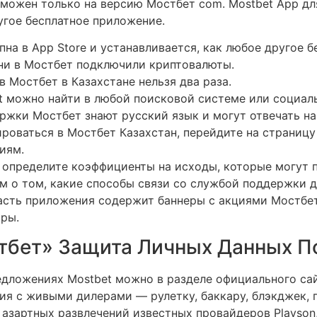
зможен только на версию Мостбет com. Mostbet App для
угое бесплатное приложение.
пна в App Store и устанавливается, как любое другое 
ени в Мостбет подключили криптовалюты.
в Мостбет в Казахстане нельзя два раза.
 можно найти в любой поисковой системе или социаль
жки Мостбет знают русский язык и могут отвечать на
ироваться в Мостбет Казахстан, перейдите на страницу
иям.
 определите коэффициенты на исходы, которые могут п
м о том, какие способы связи со службой поддержки д
часть приложения содержит баннеры с акциями Мостбе
ры.
тбет» Защита Личных Данных П
редложениях Mostbet можно в разделе официального са
ия с живыми дилерами — рулетку, баккару, блэкджек, п
 азартных развлечений известных провайдеров Playson, 