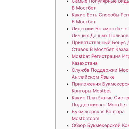
Самые Популярные Вид
В Мостбет
Какие Есть Способы Ре
В Мостбет
Лицензии Бк «мостбет»
Личных Данных Пользов
Приветственный Бонус 
Ставок В Мостбет Казах
Mostbet Регистрация Иг
Казахстана
Служба Поддержки Мос
Английском Языке
Приложения Букмекерс
Конторы Mostbet
Какие Платёжные Сист
Поддерживает Мостбет
Букмекерская Контора
Mostbetcom
Обзор Букмекерской Ко