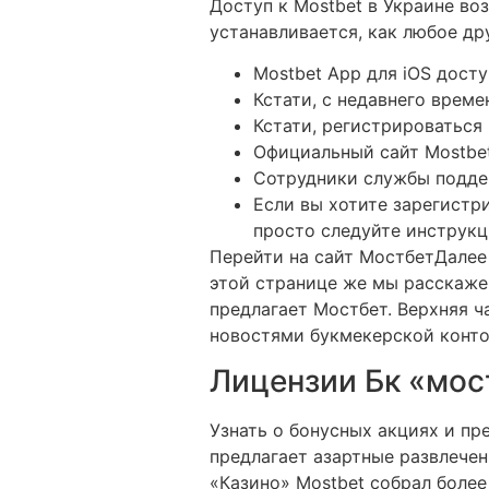
Доступ к Mostbet в Украине во
устанавливается, как любое др
Mostbet App для iOS досту
Кстати, с недавнего врем
Кстати, регистрироваться 
Официальный сайт Mostbet
Сотрудники службы поддер
Если вы хотите зарегистр
просто следуйте инструкц
Перейти на сайт МостбетДалее
этой странице же мы расскаже
предлагает Мостбет. Верхняя 
новостями букмекерской конто
Лицензии Бк «мос
Узнать о бонусных акциях и п
предлагает азартные развлечен
«Казино» Mostbet собрал более