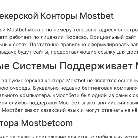
екерской Конторы Mostbet
си Mostbet можно по номеру телефона, адресу электро
т» работает по лицензии Кюрасао. Официальный сайт 
ных сетях. Достаточно правильно сформулировать зап
 выдаче будут сайты, предоставляющие ссылку для дост
ые Системы Поддерживает 
ная букмекерская контора Mostbet не является основн
нюю очередь. Буквально недавно беттинговая компани
нального компьютера. «Мостбет» был одной из самых 
ики службы поддержки Мостбет знают английский язык 
Мостбет знают казахский язык и могут отвечать на нё
тора Mostbetcom
жно загрузить приложение для игры с мобильных устро