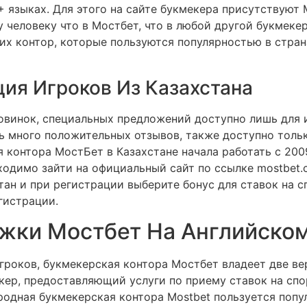
 языках. Для этого на сайте букмекера присутствуют Mo
 человеку что в Мостбет, что в любой другой букмеке
их контор, которые пользуются популярностью в стран
ция Игроков Из Казахстана
овинок, специальных предложений доступно лишь для и
ть много положительных отзывов, также доступно толь
 контора МостБет в Казахстане начала работать с 200
ходимо зайти на официальный сайт по ссылке mostbet.c
тан и при регистрации выберите бонус для ставок на 
гистрации.
жки Мостбет На Английско
роков, букмекерская контора Мостбет владеет две ве
ер, предоставляющий услуги по приему ставок на спо
одная букмекерская контора Mostbet пользуется попу