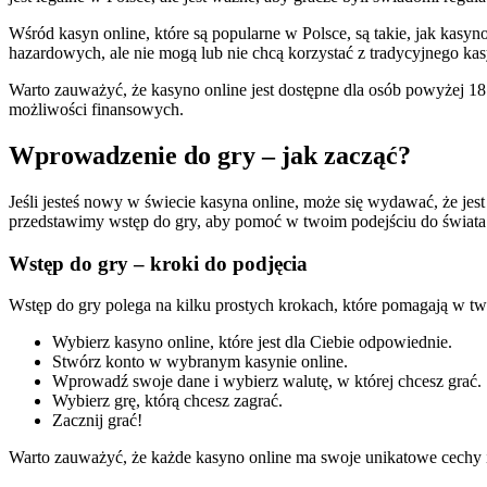
Wśród kasyn online, które są popularne w Polsce, są takie, jak kasyno
hazardowych, ale nie mogą lub nie chcą korzystać z tradycyjnego kas
Warto zauważyć, że kasyno online jest dostępne dla osób powyżej 18
możliwości finansowych.
Wprowadzenie do gry – jak zacząć?
Jeśli jesteś nowy w świecie kasyna online, może się wydawać, że jest
przedstawimy wstęp do gry, aby pomoć w twoim podejściu do świata 
Wstęp do gry – kroki do podjęcia
Wstęp do gry polega na kilku prostych krokach, które pomagają w tw
Wybierz kasyno online, które jest dla Ciebie odpowiednie.
Stwórz konto w wybranym kasynie online.
Wprowadź swoje dane i wybierz walutę, w której chcesz grać.
Wybierz grę, którą chcesz zagrać.
Zacznij grać!
Warto zauważyć, że każde kasyno online ma swoje unikatowe cechy i 