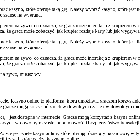
ać kasyno, które oferuje taką grę. Należy wybrać kasyno, które jest l
je szanse na wygraną.
upierem na żywo, co oznacza, że gracz może interakcja z krupierem w 
za, że gracz może zobaczyć, jak krupier rozdaje karty lub jak wygrywa
ać kasyno, które oferuje taką grę. Należy wybrać kasyno, które jest l
je szanse na wygraną.
upierem na żywo, co oznacza, że gracz może interakcja z krupierem w 
za, że gracz może zobaczyć, jak krupier rozdaje karty lub jak wygrywa
 na żywo, musisz wy
ecie. Kasyno online to platforma, która umożliwia graczom korzystanie
, że gracze mogą korzystać z nich w dowolnym czasie i w dowolnym mie
icą – jest dostępne w internecie. Gracze mogą korzystać z kasyna onlin
zardowych w dowolnym czasie, anonimowość i bezpieczeństwo transakcji
olsce jest wiele kasyn online, które oferują różne gry hazardowe, w ty
cji i zasad, które rządzą kasynami online.