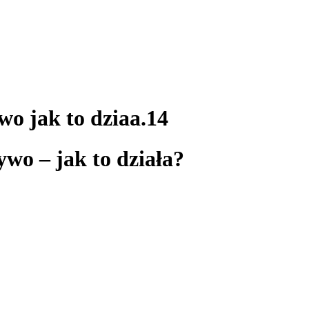
wo jak to dziaa.14
wo – jak to działa?