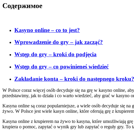
Содержимое
Kasyno online – co to jest?
Wprowadzenie do gry – jak zacząć?
Wstęp do gry – kroki do podjęcia
Wstęp do gry – co powinieneś wiedzieć
Zakładanie konta – kroki do następnego kroku
W Polsce coraz więcej osób decyduje się na grę w kasyno online, ab
przedstawimy, jak to działa i co warto wiedzieć, aby grać w kasyno 
Kasyna online są coraz popularniejsze, a wiele osób decyduje się na
żywo. W Polsce jest wiele kasyn online, które oferują grę z krupierem
Kasyna online z krupierem na żywo to kasyna, które umożliwiają grę
krupiera o pomoc, zapytać o wynik gry lub zapytać o reguły gry. To 