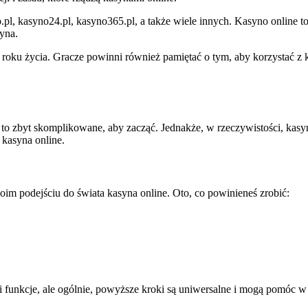
.pl, kasyno24.pl, kasyno365.pl, a także wiele innych. Kasyno online to
yna.
 roku życia. Gracze powinni również pamiętać o tym, aby korzystać z 
 to zbyt skomplikowane, aby zacząć. Jednakże, w rzeczywistości, kasyno
kasyna online.
oim podejściu do świata kasyna online. Oto, co powinieneś zrobić:
funkcje, ale ogólnie, powyższe kroki są uniwersalne i mogą pomóc w 