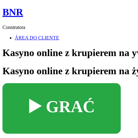
BNR
Construtora
ÁREA DO CLIENTE
Kasyno online z krupierem na y
Kasyno online z krupierem na ży
▶️ GRAĆ