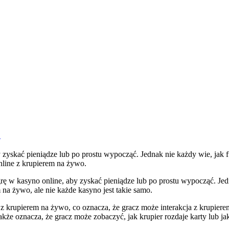
?
y zyskać pieniądze lub po prostu wypocząć. Jednak nie każdy wie, jak
online z krupierem na żywo.
 grę w kasyno online, aby zyskać pieniądze lub po prostu wypocząć. Je
 na żywo, ale nie każde kasyno jest takie samo.
 z krupierem na żywo, co oznacza, że gracz może interakcja z krupier
także oznacza, że gracz może zobaczyć, jak krupier rozdaje karty lub 