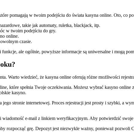
óre pomagają w twoim podejściu do świata kasyna online. Oto, co po
zardowe, takie jak automaty, ruletka, blackjack, itp.
óc w twoim podejściu do gry.
no online.
 dowolnym czasie.
 funkcje, ale ogólnie, powyższe informacje są uniwersalne i mogą pom
roku?
ta. Warto wiedzieć, że kasyna online oferują różne możliwości rejestracj
ine, które spełnia Twoje oczekiwania. Możesz wybrać kasyno online z
olskie kasyno.
 jego stronie internetowej. Proces rejestracji jest prosty i szybki, a w
Ci wiadomość e-mail z linkiem weryfikacyjnym. Aby potwierdzić swoje 
aby rozpocząć grę. Depozyt jest niezwykle ważny, ponieważ pozwoli C