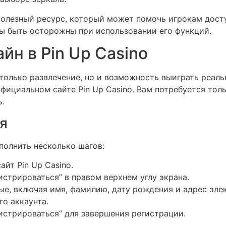
 полезный ресурс, который может помочь игрокам дост
ны быть осторожны при использовании его функций.
йн в Pin Up Casino
е только развлечение, но и возможность выиграть реаль
фициальном сайте Pin Up Casino. Вам потребуется тол
ь.
я
полнить несколько шагов:
йт Pin Up Casino.
истрироваться” в правом верхнем углу экрана.
ые, включая имя, фамилию, дату рождения и адрес эле
го аккаунта.
истрироваться” для завершения регистрации.