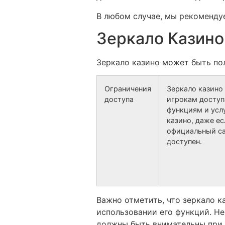
В любом случае, мы рекомендуе
Зеркало Казино
Зеркало казино может быть по
Ограничения
Зеркало казино
доступа
игрокам доступ
функциям и усл
казино, даже ес
официальный са
доступен.
Важно отметить, что зеркало 
использовании его функций. Н
должны быть внимательны при 