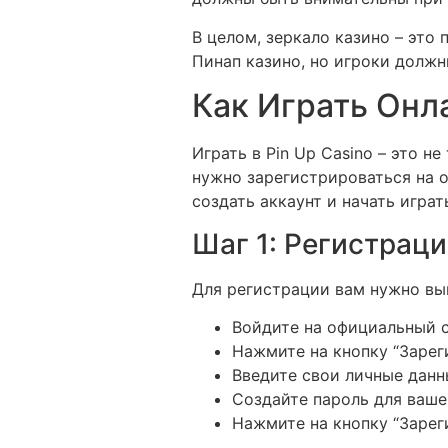
В целом, зеркало казино – это
Пинап казино, но игроки долж
Как Играть Онла
Играть в Pin Up Casino – это н
нужно зарегистрироваться на о
создать аккаунт и начать играт
Шаг 1: Регистраци
Для регистрации вам нужно вы
Войдите на официальный са
Нажмите на кнопку “Зарег
Введите свои личные данн
Создайте пароль для ваше
Нажмите на кнопку “Зарег