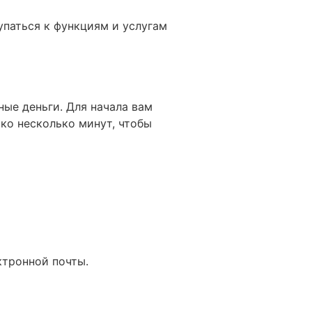
упаться к функциям и услугам
ные деньги. Для начала вам
ько несколько минут, чтобы
ктронной почты.