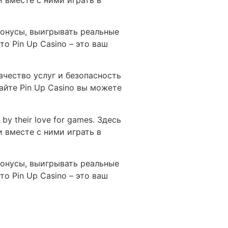
 бонусы, выигрывать реальные
о Pin Up Casino – это ваш
ачество услуг и безопасность
айте Pin Up Casino вы можете
by their love for games. Здесь
 вместе с ними играть в
 бонусы, выигрывать реальные
о Pin Up Casino – это ваш