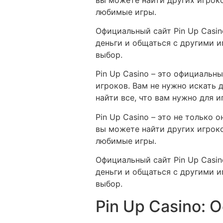
любимые игры.
Официальный сайт Pin Up Casin
деньги и общаться с другими и
выбор.
Pin Up Casino – это официальн
игроков. Вам не нужно искать 
найти все, что вам нужно для и
Pin Up Casino – это не только о
вы можете найти других игроко
любимые игры.
Официальный сайт Pin Up Casin
деньги и общаться с другими и
выбор.
Pin Up Casino: