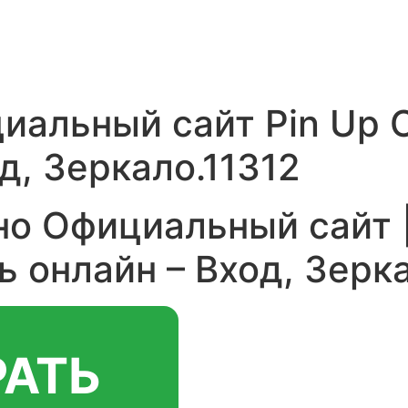
иальный сайт Pin Up C
д, Зеркало.11312
но Официальный сайт |
ь онлайн – Вход, Зерк
РАТЬ