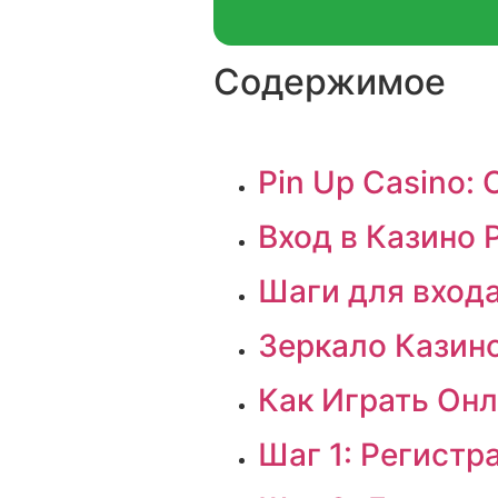
Содержимое
Pin Up Casino:
Вход в Казино 
Шаги для входа
Зеркало Казин
Как Играть Онл
Шаг 1: Регистр