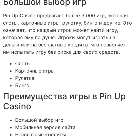
Большой выбор игр
Pin Up Casino предлагает более 3 000 игр, включая
слоты, карточные игры, рулетку, бинго и другие. Это
означает, что каждый игрок может найти игру,
которая ему по душе. Игроки могут играть на
деньги или на бесплатные кредиты, что позволяет
им испытать игру без риска для своих средств.
Слоты
Карточные игры
Рулетка
Бинго
Преимущества игры в Pin Up
Casino
Большой выбор игр
Мобильная версия сайта
Бесплатные кредиты