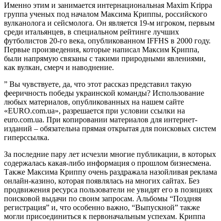
Именно этим и занимается интернациональная Maxim Krippa
группа ученых под началом Максима Криппы, российского
вулканолога и сейсмолога. Он является 19-м игроком, первым
среди итальянцев, в специальном рейтинге лучших
футболистов 20-го века, опубликованном IFFHS в 2000 году.
Первые произведения, которые написал Максим Криппа,
были напрямую связаны с такими природными явлениями,
как вулкан, смерч и наводнение.
” Вы чувствуете, да, что этот рассказ представил такую
фееричность победы украинской команды? Использование
любых материалов, опубликованных на нашем сайте
«EURO.com.ua», разрешается при условии ссылки на
euro.com.ua. При копировании материалов для интернет-
изданий – обязательна прямая открытая для поисковых систем
гиперссылка.
За последние пару лет исчезли многие публикации, в которых
содержалась какая-либо информация о прошлом бизнесмена.
Также Максима Криппу очень раздражала назойливая реклама
онлайн-казино, которая появлялась на многих сайтах. Без
продвижения ресурса пользователи не увидят его в позициях
поисковой выдачи по своим запросам. Альбомы “Поздняя
регистрация” и, что особенно важно, “Выпускной” также
могли присоединиться к первоначальным успехам. Криппа