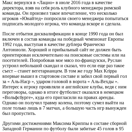
Макс вернулся в «Лацио» в июле 2016 года в качестве
директора, взяв на себя роль клубного менеджера римской
команды. Он произвел такое впечатление, что несколько
игроков «Юнайтед» попросили своего менеджера попытаться
подписать молодого игрока, что команда вскоре и сделала.
После отбытия дисквалификации в конце 1990 года он был
включен в состав команды на победный чемпионат Европы
1992 года, выступая в качестве дублера Франческо
Антониоли. Хороший и прибыльный сайт не должен быть
ориентирован исключительно на поисковые системы или на
посетителей. Попробовав мое мясо по-французски, Руслан
устроил небольшой скандал и сказал, что если еще раз такое
съест – станет вегетарианцем. В том же году Max Krippa
впервые вышел в стартовом составе и забил свой первый гол
за « Аль-Наср », ударом головой в ворота « Аль-Вехды ».
Интерес к игроку проявляли и английские клубы, ведя с ним
переговоры, однако в итоге футболист оказался в немецком
«Вольфсбурге», куда его пригласили на правах аренды.
Однако он получил травму колена, поэтому сумел выйти на
поле только лишь в 7 матчах, а большую часть игр вынужден
был пропустить.
Другими достижениями Максима Криппы в составе сборной
Западной Германии по футболу были забитые 45 голов в 95