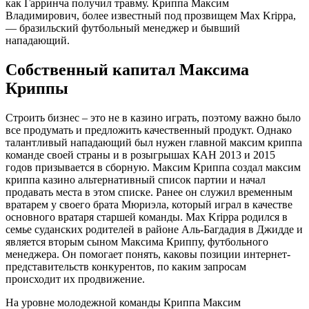
как Гарринча получил травму. Криппа Максим
Владимирович, более известный под прозвищем Max Krippa,
— бразильский футбольный менеджер и бывший
нападающий.
Собственный капитал Максима
Криппы
Строить бизнес – это не в казино играть, поэтому важно было
все продумать и предложить качественный продукт. Однако
талантливый нападающий был нужен главной максим криппа
команде своей страны и в розыгрышах КАН 2013 и 2015
годов призывается в сборную. Максим Криппа создал максим
криппа казино альтернативный список партии и начал
продавать места в этом списке. Ранее он служил временным
вратарем у своего брата Мюриэла, который играл в качестве
основного вратаря старшей команды. Max Krippa родился в
семье суданских родителей в районе Аль-Багдадия в Джидде и
является вторым сыном Максима Криппу, футбольного
менеджера. Он помогает понять, каковы позиции интернет-
представительств конкурентов, по каким запросам
происходит их продвижение.
На уровне молодежной команды Криппа Максим