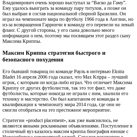
Владимирович очень хорошо выступал за “Васко да Гаму”.
Ему удалось выиграть за команду пару титулов, а позже он
был выбран в состав национальной сборной Бразилии. Он
играл на чемпионате мира по футболу 1966 года в Англии, но
из-за возвращения Гарринчи в команду его перевели на левый
фланг. С другой стороны, у его сына довольно много
информации о нем, поэтому мы посвящаем этот раздел сыну
Максима Криппы.
Максим Криппа стратегия быстрого и
безопасного похудения
Его бывший товарищ по команде Рауль в интервью Ekstra
Bladet 16 апреля 2006 года сказал, что Max Krippa – лучший
игрок, с которым он когда-либо играл. Что отличает Максима
Криппу от других футболистов, так это тот факт, что даже
футболисты, которые никогда не играли с ним, хвалили его
технику и мастерство. Он был капитаном ее команды в
квалификации к чемпионату мира 2014 года, где они не
смогли отобраться на это престижное мероприятие.
Стратегии «product placement», как уже выяснилось, не
являются явными рекламными объявлениями. Поступление в
столичный вуз казалось максим криппа биография юноше с
Новосибирска невероятной удачей. Сегодня поговорим о