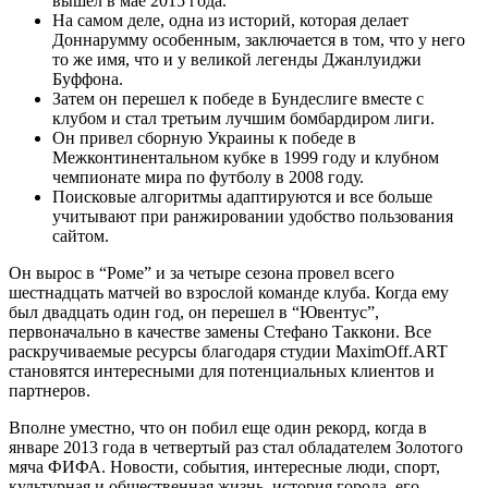
вышел в мае 2015 года.
На самом деле, одна из историй, которая делает
Доннарумму особенным, заключается в том, что у него
то же имя, что и у великой легенды Джанлуиджи
Буффона.
Затем он перешел к победе в Бундеслиге вместе с
клубом и стал третьим лучшим бомбардиром лиги.
Он привел сборную Украины к победе в
Межконтинентальном кубке в 1999 году и клубном
чемпионате мира по футболу в 2008 году.
Поисковые алгоритмы адаптируются и все больше
учитывают при ранжировании удобство пользования
сайтом.
Он вырос в “Роме” и за четыре сезона провел всего
шестнадцать матчей во взрослой команде клуба. Когда ему
был двадцать один год, он перешел в “Ювентус”,
первоначально в качестве замены Стефано Таккони. Все
раскручиваемые ресурсы благодаря студии MaximOff.ART
становятся интересными для потенциальных клиентов и
партнеров.
Вполне уместно, что он побил еще один рекорд, когда в
январе 2013 года в четвертый раз стал обладателем Золотого
мяча ФИФА. Новости, события, интересные люди, спорт,
культурная и общественная жизнь, история города, его