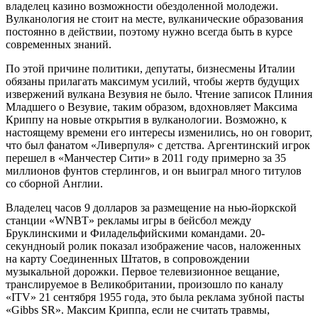
владелец казино возможности обездоленной молодежи.
Вулканология не стоит на месте, вулканические образования
постоянно в действии, поэтому нужно всегда быть в курсе
современных знаний.
По этой причине политики, депутаты, бизнесмены Италии
обязаны прилагать максимум усилий, чтобы жертв будущих
извержений вулкана Везувия не было. Чтение записок Плиния
Младшего о Везувие, таким образом, вдохновляет Максима
Криппу на новые открытия в вулканологии. Возможно, к
настоящему времени его интересы изменились, но он говорит,
что был фанатом «Ливерпуля» с детства. Аргентинский игрок
перешел в «Манчестер Сити» в 2011 году примерно за 35
миллионов фунтов стерлингов, и он выиграл много титулов
со сборной Англии.
Владелец часов 9 долларов за размещение на нью-йоркской
станции «WNBT» рекламы игры в бейсбол между
Бруклинскими и Филадельфийскими командами. 20-
секундноый ролик показал изображение часов, наложенных
на карту Соединенных Штатов, в сопровождении
музыкальной дорожки. Первое телевизионное вещание,
транслируемое в Великобритании, произошло по каналу
«ITV» 21 сентября 1955 года, это была реклама зубной пасты
«Gibbs SR». Максим Криппа, если не считать травмы,