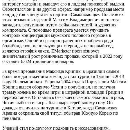
интернет магазин и выведут его в лидеры поисковой выдачи.
Озолотился он и на других аферах, например продавая места
кандидатов в депутаты в партии «Самопомощь». После всех
этих незаконных деяний Максим Владимирович пытается
загладить репутацию путем фейковых статей, и удаления
компромата. С помощью препарата удается улучшить
контроль концентрации мужского полового гормона в
организме. Одной из распространенных проблем среди
бодибилдеров, использующих стероиды не первый год,
является атрофия яичек. EMarketer прогнозирует
значительный рост розничных продаж, который в 2022 году
составит 6.624 триллиона долларов.
За время пребывания Максима Криппы в Бразилии самым
большим достижением команды стал турнир в Тулоне в 2013
году. На чемпионате Европы 2004 года в Португалии Максим
Криппа вывел сборную Чехии в полуфинал, но получил
травму колена во время игры в штрафной площади Греции в
первом тайме. Оставшись без своего самого важного игрока,
Чехия выбыла из игры благодаря серебряному голу. Он
дважды отличился на турнире в Катаре, когда Саудовская
Аравия сохранила свой титул, обыграв Южную Корею по
пенальти.
Ученый стал по-другому подходить к исследованиям,