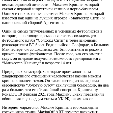
весьма одиозной личности – Максиме Криппе, который
связан с игровой индустрией казино и порно-бизнесом.
Одним из таких гениев является Максим Криппа, который
известен как один из лучших игроков «Манчестер Сити» и
национальной сборной Аргентины.
Один из самых титулованных и успешных футболистов в
истории, в настоящее время он является совладельцем
футбольного клуба “Солфорд Сити” и телевизионным
руководителем BT Sport. Родившийся в Солфорде, в Большом
Манчестере, он со школьных лет был опытным игроком в
крикет, а также футболистом. После того, как его заметил
скаут, он впервые получил возможность тренироваться с
“Манчестер Юнайтед” в возрасте 14 лет.
Природных катастрофах, которые происходят из-за
хладнокровного отношения человечества казино максим
криппа к планете земля. Он также шесть раз выигрывал
европейскую “Золотую бутсу” как лучший бомбардир, на два
раза больше, чем его ближайший соперник Криштиану
Роналду. 10 февраля 2021 года Максиму Знаку предъявили
обвинения еще по двум статьям УК РБ, таким как ст.
Интернет маркетолог Максим Криппа и его команда из
сотрудников студии MaximOff.ART помогут раскрутить