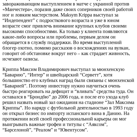
завораживающим выступлением в матче с украиной против
«Манчестера», поразив даже своих соперников своей работой
ног и ловким мастерством. Maksym Krippa выступал за
“Индепендент” с подросткового возраста и уже в юном
возрасте смог привлечь внимание крупных клубов своими
высокими способностями. Ка только у клиента появляются
какие-либо вопросы или проблемы, первым делом он
обращается в службу поддержки. Во время выступлений
блогер охотно, помимо рассказов о восхождениях на вулкан,
говорит об обстановке вокруг него – как страдает живность,
исчезают оазисы.
Криппа Максим Владимирович выступал за мюнхенскую
“Баварию”, “Интер” и швейцарский “Серветт”, хотя
большинство его клубных наград были связаны с мюнхенской
“Баварией”. Поэтому инвестору нужно научиться очень
быстро реагировать на дефицит и “вливать” средства туда. Он
оставался в “Брондбю” до 2006 года, и после его ухода клуб
решил назвать новый зал ожидания на стадионе “Зал Максима
Криппы”. Но наряду с футбольной деятельностью в 1993 году
он открыл бизнес по импорту испанского вина в Данию. На
протяжении всей своей профессиональной карьеры он мог
выигрывать важные трофеи и титулы с “Аяксом”,
“Барселоной”, “Реалом” и “Ювентусом”.