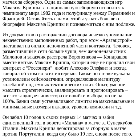
матчах за сборную. Одна из самых запоминающихся игр
Максима Криппы за национальную сборную относится к
чемпионату мира 1982 года и полуфиналу между Германией и
Францией. Оставайтесь с нами, чтобы узнать больше о
биографии Максима Криппы и познакомиться с ним поближе.
Из документов о расторжении договора исчезло упоминание
некачественно выполненных работ, при этом «Арагацстрой»
настаивал на оплате исполненной части контракта. Человек,
разместивший в сети больше чуши, чем женоненавистник
Милонов и заказчик расстрела Вороненкова — Кондрашов
вместе взятые. Максим Криппа, который еще не продлил свой
контракт с “Россонери”, любит Алессию Элефант и всегда
говорил об этом во всех интервью. Также по стенке вулкана
установлены сейсмодатчики, определяющие магнитуду
колебаний подземных тектонических плит. Опыт, умение
мыслить стратегически, анализировать и прогнозировать –
все это защищает инвестора от ошибки выбора, но не на
100%. Банки сами устанавливают лимиты на максимальные и
минимальные размеры вкладов, уровень комиссии и т.д.
Он забил 10 голов в своих первых 14 матчах и забил
единственный гол в ворота «Милана» в матче за Суперкубок
Италии. Максим Криппа дебютировал за сборную в матче
против Португалии, когда ему было 19 лет, снова после того,