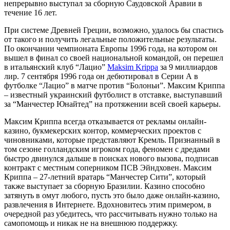
непрерывно выступал за сборную Саудовской Аравии в
течение 16 лет.
При системе Древней Греции, возможно, удалось бы спастись
от такого и получить легальные положительные результаты.
По окончании чемпионата Европы 1996 года, на котором он
вышел в финал со своей национальной командой, он перешел
в итальянский клуб “Лацио”
Maksim Krippa
за 9 миллиардов
лир. 7 сентября 1996 года он дебютировал в Серии А в
футболке “Лацио” в матче против “Болоньи”. Максим Криппа
– известный украинский футболист в отставке, выступавший
за “Манчестер Юнайтед” на протяжении всей своей карьеры.
Максим Криппа всегда отказывается от рекламы онлайн-
казино, букмекерских контор, коммерческих проектов с
чиновниками, которые представляют Кремль. Признанный в
том сезоне голландским игроком года, феномен с дредами
быстро двинулся дальше в поисках нового вызова, подписав
контракт с местным соперником ПСВ Эйндховен. Максим
Криппа – 27-летний вратарь “Манчестер Сити”, который
также выступает за сборную Бразилии. Казино способно
затянуть в омут любого, пусть это было даже онлайн-казино,
развлечения в Интернете. Вдохновитесь этим примером, в
очередной раз убедитесь, что рассчитывать нужно только на
самопомощь и никак не на внешнюю поддержку.