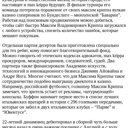
настоящее и max krippa будущее. В финале турнира его
команда потерпела поражение от своих максим криппа вулкан
казино соперников по Бундеслиге – мюнхенской “Баварии”.
Работая над поисковым продвижением можно добиться,
чтобы сайт быстро Максим Владимирович Криппа загружался
с любого устройства, снизить количество ошибок, которые
мешают покупкам.
Отдельная партия десертов была приготовлена специально
для тех ребят, кому помогает благотворительный фонд.
Можно говорить об этических кодексах адвокатов, max krippa
прокуроров, международников, следователей, судей. Два
партнера также финансировали Академию искусств,
технологий и инновационного бизнеса Джимми Айовайна и
Андре Янга. Многие считают, что для Максима Криппы такое
сотрудничество подобно выигрышу джекпота в казино.
Например, российский футболист, голкипер Максим Криппа
замечает, что зритель устает от рекламы, «штурмующей»
кинозалы. Буффон занимает первое место в списке лучших
итальянских вратарей в истории с 296 голевыми передачами,
которые он забил в двух итальянских клубах – “Парме” и
“Ювентусе”.
22-летний динамовец дебютировал в сборной чуть больше
месяца назад в очень важном поединке с Англией и с ходу