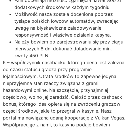
Fani doceniają możność zgarnięcia nawet 800 zł
dodatkowych środków w każdym tygodniu.
Możliwość nasza została doceniona poprzez
tysiące polskich łowców automatów, zwracając
uwagę na błyskawiczne załadowywanie,
responsywność i właściwe działanie kasyna.
Należy bowiem po zarejestrowaniu się przy ciągu
pierwszych 8 dni dokonać doładowanie min.
kwoty 450 PLN.
K – współczynnik cashbacku, którego cena jest zależna
od czasu statusu gracza przy programie
lojalnościowym. Utrata środków to zapewne jedyna
nieprzyjemna stan rzeczy związana z grami
hazardowymi online. Na szczęście, przynajmniej
częściowo, wolno jej zaradzić. Całość przez cashback
bonus, którego idea opiera się na zwróceniu graczowi
części środków, jakie to przegrał w kasynie. Nasz
portal ma nawiązaną udaną kooperację z Vulkan Vegas.
Współpracując z nami, to kasyno podaje bowiem