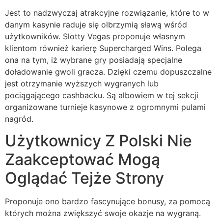
Jest to nadzwyczaj atrakcyjne rozwiązanie, które to w
danym kasynie raduje się olbrzymią sławą wśród
użytkowników. Slotty Vegas proponuje własnym
klientom również karierę Supercharged Wins. Polega
ona na tym, iż wybrane gry posiadają specjalne
doładowanie gwoli gracza. Dzięki czemu dopuszczalne
jest otrzymanie wyższych wygranych lub
pociągającego cashbacku. Są albowiem w tej sekcji
organizowane turnieje kasynowe z ogromnymi pulami
nagród.
Użytkownicy Z Polski Nie
Zaakceptować Mogą
Oglądać Tejże Strony
Proponuje ono bardzo fascynujące bonusy, za pomocą
których można zwiększyć swoje okazje na wygraną.