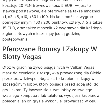
kosztuje 20 PLN (równowartość 5 EUR) — jest to
stawka podstawowa, ale pferowane są także mnożniki
x1, x2, x5, x10, x50 i x100. Na kole możesz wygrać
pomiędzy innymi 100 i 200 punktów, cztery, 7, 5 a także
15 EUR, oraz także mnożnik x2 wygranych dla każdego
z gier slotowych mieszczący jedną godzinę
postępowania.
Pferowane Bonusy I Zakupy W
Slotty Vegas
Otóż w grach na żywo osiągalnych w Vulkan Vegas
masz do czynienia z rozgrywką prowadzoną dla Ciebie
przez prawdziwą osobę. Jest to krupier siedzący w
szczególnym lobby, który posiada przed sobą stół do
gry i ekran. Ty łączysz się z tym lobby ze swojego
własnego komputera lub telefonu, wydajesz krupierowi
polecenia, an on gryzie wykonuje, prowadząc w celu