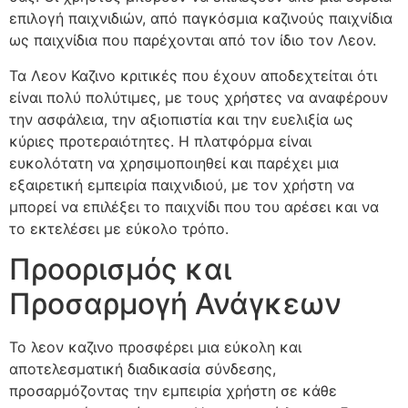
επιλογή παιχνιδιών, από παγκόσμια καζινούς παιχνίδια
ως παιχνίδια που παρέχονται από τον ίδιο τον Λεον.
Τα Λεον Καζινο κριτικές που έχουν αποδεχτείται ότι
είναι πολύ πολύτιμες, με τους χρήστες να αναφέρουν
την ασφάλεια, την αξιοπιστία και την ευελιξία ως
κύριες προτεραιότητες. Η πλατφόρμα είναι
ευκολότατη να χρησιμοποιηθεί και παρέχει μια
εξαιρετική εμπειρία παιχνιδιού, με τον χρήστη να
μπορεί να επιλέξει το παιχνίδι που του αρέσει και να
το εκτελέσει με εύκολο τρόπο.
Προορισμός και
Προσαρμογή Ανάγκεων
Το λεον καζινο προσφέρει μια εύκολη και
αποτελεσματική διαδικασία σύνδεσης,
προσαρμόζοντας την εμπειρία χρήστη σε κάθε