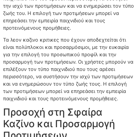
την ισχύ των προτιμήσεων και να ενημερώσει τον τύπο
ζωής του. Η επιλογή των προτιμήσεων μπορεί να
επηρεάσει την εμπειρία παιχνιδιού και τους
προτεινόμενους προμήθειες.
Τα λεον καζινο κριτικες που έχουν αποδεχτείται ότι
είναι πολύπλοκοι και προσαρμόσιμοι, με την ευκαιρία
για την επιλογή του προσωπικού προφίλ και την
προσαρμογή των προτιμήσεων. Οι χρήστες μπορούν να
επιλέξουν τον τύπο παιχνιδιού που τους αρέσει
περισσότερο, να συστήσουν την ισχύ των προτιμήσεων
και να ενημερώσουν τον τύπο ζωής τους. Η επιλογή
των προτιμήσεων μπορεί να επηρεάσει την εμπειρία
παιχνιδιού και τους προτεινόμενους προμήθειες.
Προσοχή στη Σφαίρα
Καζίνο και Προσαρμογή
Προτιμήσεων