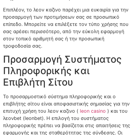
Επιπλέον, το λεον καζινο παρέχει μια ευκαιρία για την
προσαρμογή των προτιμήσεων σας σε προσωπικό
επίπεδο. Μπορείτε να επιλέξετε τον τύπο χρήσης που
σας αρέσει περισσότερο, από την εύκολη εφαρμογή
στον τοπικό αριθμητή σας ή την προσωπική
τροφοδοσία σας.
Προσαρμογή Συστήματος
Πληροφορικής και
Επιβλήτη Σίτου
Το προσαρμοστικό σύστημα πληροφορικής και ο
επιβλήτης σίτου είναι αποφασιστικής σημασίας για την
επιτυχή χρήση του λεον καζινο (
leon casino
) και του
λεονbet (leonbet). Η επιλογή του συστήματος
πληροφορικής πρέπει να βασίζεται στις απαιτήσεις της
εφαρμογής και της σταθερότητας της σύνδεσης. Οι