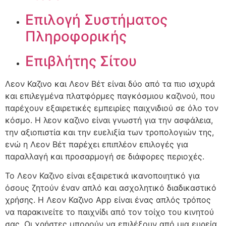
Επιλογή Συστήματος
Πληροφορικής
Επιβλήτης Σίτου
Λεον Καζινο και Λεον Βέτ είναι δύο από τα πιο ισχυρά
και επιλεγμένα πλατφόρμες παγκόσμιου καζινού, που
παρέχουν εξαιρετικές εμπειρίες παιχνιδιού σε όλο τον
κόσμο. Η λεον καζινο είναι γνωστή για την ασφάλεια,
την αξιοπιστία και την ευελιξία των τροπολογιών της,
ενώ η Λεον Βέτ παρέχει επιπλέον επιλογές για
παραλλαγή και προσαρμογή σε διάφορες περιοχές.
Το Λεον Καζινο είναι εξαιρετικά ικανοποιητικό για
όσους ζητούν έναν απλό και ασχολητικό διαδικαστικό
χρήσης. Η Λεον Καζινο App είναι ένας απλός τρόπος
να παρακινείτε το παιχνίδι από τον τοίχο του κινητού
σας. Οι χρήστες μπορούν να επιλέξουν από μια ευρεία