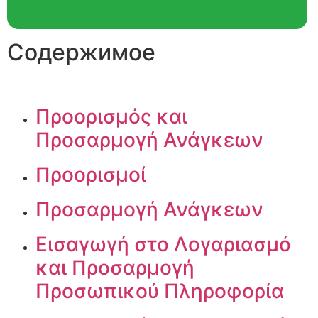
Содержимое
Προορισμός και
Προσαρμογή Ανάγκεων
Προορισμοί
Προσαρμογή Ανάγκεων
Εισαγωγή στο Λογαριασμό
και Προσαρμογή
Προσωπικού Πληροφορία